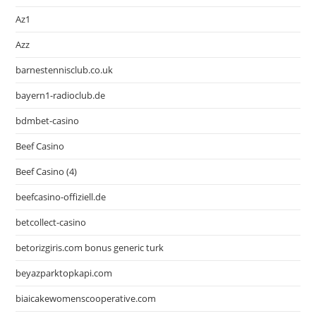
Az1
Azz
barnestennisclub.co.uk
bayern1-radioclub.de
bdmbet-casino
Beef Casino
Beef Casino (4)
beefcasino-offiziell.de
betcollect-casino
betorizgiris.com bonus generic turk
beyazparktopkapi.com
biaicakewomenscooperative.com