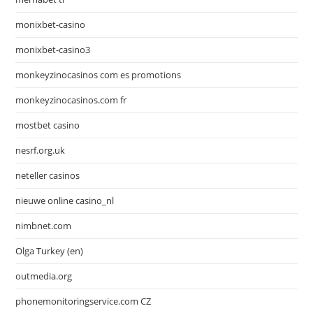
monixbet-casino
monixbet-casino3
monkeyzinocasinos com es promotions
monkeyzinocasinos.com fr
mostbet casino
nesrf.org.uk
neteller casinos
nieuwe online casino_nl
nimbnet.com
Olga Turkey (en)
outmedia.org
phonemonitoringservice.com CZ