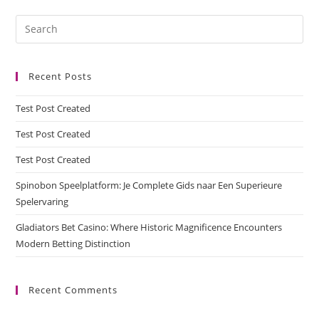
Recent Posts
Test Post Created
Test Post Created
Test Post Created
Spinobon Speelplatform: Je Complete Gids naar Een Superieure
Spelervaring
Gladiators Bet Casino: Where Historic Magnificence Encounters
Modern Betting Distinction
Recent Comments