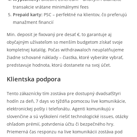
transakcie vrátane minimálnymi fees
Prepaid karty:
PSC – perfektné na klientov, čo preferujú
manažment financií
Min. deposit je fixovaný pre desať €, to garantuje aj
obyčajným užívateľom so menším budgetom získať svoje
kompletnej katalóg. Počas withdrawaloch neuplatňujeme
žiadne schované náklady – čiastka, ktoré vyberáte vybrať,
predstavuje hodnota, ktorú dostanete na svoj účet.
Klientska podpora
Tento zákaznícky tím zostáva pre dostupný dvadsaťštyri
hodín za deň, 7 days vo týždňa pomocou live komunikácie,
elektronickej pošty i telefonátu. Agenti komunikujú v
slovenčine a sú vyškolení riešiť technologické issues, otázky
ohľadom prémií, potvrdenia účtu či bezpečného hry.
Priemerná čas responzu na live komunikácii zostáva pod