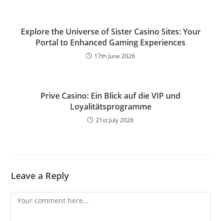
Explore the Universe of Sister Casino Sites: Your
Portal to Enhanced Gaming Experiences
17th June 2026
Prive Casino: Ein Blick auf die VIP und
Loyalitätsprogramme
21st July 2026
Leave a Reply