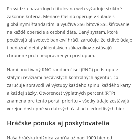
Prevádzka hazardných titulov na web vyžaduje striktné
zákonné kritériá. Menace Casino operuje v súlade s
globálnymi štandardmi a využíva 256-bitové SSL šifrovanie
na každé operácie a osobné dáta. Daný systém, ktoré
používajú aj svetové bankoví hráči, zaručuje, že citlivé údaje
i peňažné detaily klientských zákazníkov zostávajú
chránené proti neoprávneným prístupom.
Nami používaný RNG random čísel (RNG) podstupuje
stálymi revíziami nezávislých kontrolných agentúr, čo
zaručuje spravodlivé výstupy každého spinu, každého karty
a každej sázky. Otvorenosť výplatných percent (RTP)
znamená pre tento portál prioritu – všetky údaje zostávajú
verejne dostupné vo dátových častiach jednotlivých hier.
Hráčske ponuka aj poskytovatelia
Naša hráčska knižnica zahŕňa až nad 1000 hier od