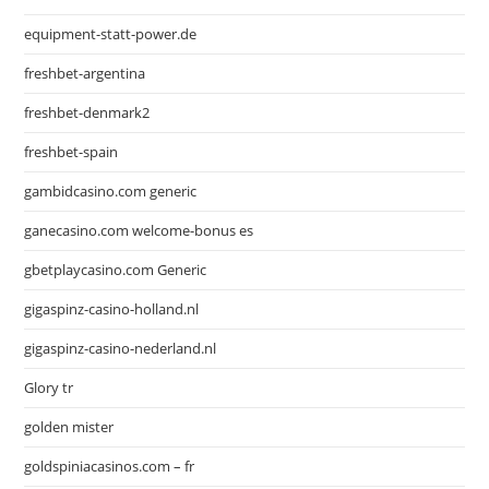
equipment-statt-power.de
freshbet-argentina
freshbet-denmark2
freshbet-spain
gambidcasino.com generic
ganecasino.com welcome-bonus es
gbetplaycasino.com Generic
gigaspinz-casino-holland.nl
gigaspinz-casino-nederland.nl
Glory tr
golden mister
goldspiniacasinos.com – fr