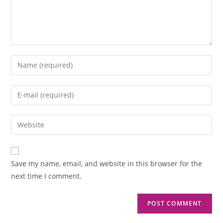
Save my name, email, and website in this browser for the
next time I comment.