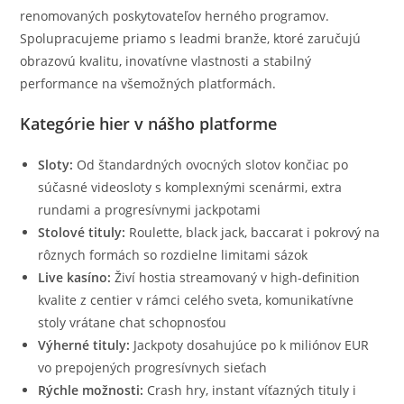
renomovaných poskytovateľov herného programov.
Spolupracujeme priamo s leadmi branže, ktoré zaručujú
obrazovú kvalitu, inovatívne vlastnosti a stabilný
performance na všemožných platformách.
Kategórie hier v nášho platforme
Sloty:
Od štandardných ovocných slotov končiac po
súčasné videosloty s komplexnými scenármi, extra
rundami a progresívnymi jackpotami
Stolové tituly:
Roulette, black jack, baccarat i pokrový na
rôznych formách so rozdielne limitami sázok
Live kasíno:
Živí hostia streamovaný v high-definition
kvalite z centier v rámci celého sveta, komunikatívne
stoly vrátane chat schopnosťou
Výherné tituly:
Jackpoty dosahujúce po k miliónov EUR
vo prepojených progresívnych sieťach
Rýchle možnosti:
Crash hry, instant víťazných tituly i