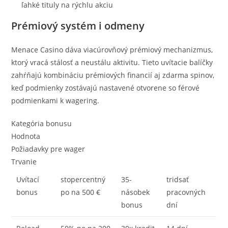
ľahké tituly na rýchlu akciu
Prémiový systém i odmeny
Menace Casino dáva viacúrovňový prémiový mechanizmus,
ktorý vracá stálosť a neustálu aktivitu. Tieto uvítacie balíčky
zahŕňajú kombináciu prémiových financií aj zdarma spinov,
keď podmienky zostávajú nastavené otvorene so férové
podmienkami k wagering.
Kategória bonusu
Hodnota
Požiadavky pre wager
Trvanie
Uvítací
stopercentný
35-
tridsať
bonus
po na 500 €
násobek
pracovných
bonus
dní