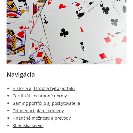
Navigácia
História aj filozofia tejto portálu
Certifikát i ochranné normy
Gaming portfólio aj poskytovatelia
Odmienací plán i odmeny
Finančné možnosti a prevody
Klientska servis