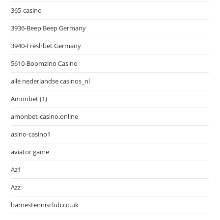
365-casino
3936-Beep Beep Germany
3940-Freshbet Germany
5610-Boomzino Casino
alle nederlandse casinos_nl
Amonbet (1)
amonbet-casino.online
asino-casino1
aviator game
Az1
Azz
barnestennisclub.co.uk