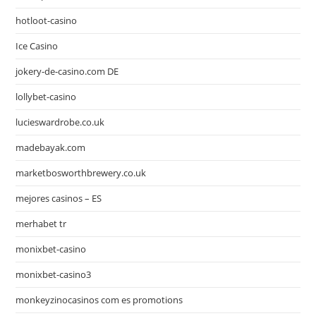
hotloot-casino
Ice Casino
jokery-de-casino.com DE
lollybet-casino
lucieswardrobe.co.uk
madebayak.com
marketbosworthbrewery.co.uk
mejores casinos – ES
merhabet tr
monixbet-casino
monixbet-casino3
monkeyzinocasinos com es promotions