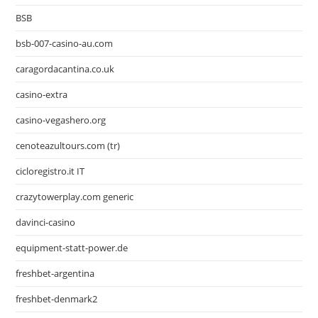
BSB
bsb-007-casino-au.com
caragordacantina.co.uk
casino-extra
casino-vegashero.org
cenoteazultours.com (tr)
cicloregistro.it IT
crazytowerplay.com generic
davinci-casino
equipment-statt-power.de
freshbet-argentina
freshbet-denmark2