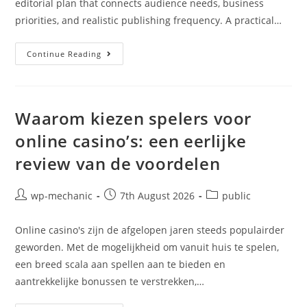
editorial plan that connects audience needs, business
priorities, and realistic publishing frequency. A practical…
Continue Reading
Waarom kiezen spelers voor
online casino’s: een eerlijke
review van de voordelen
wp-mechanic
7th August 2026
public
Online casino's zijn de afgelopen jaren steeds populairder
geworden. Met de mogelijkheid om vanuit huis te spelen,
een breed scala aan spellen aan te bieden en
aantrekkelijke bonussen te verstrekken,…