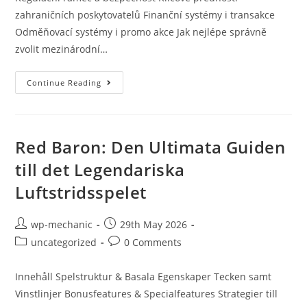
zahraničních poskytovatelů Finanční systémy i transakce
Odměňovací systémy i promo akce Jak nejlépe správně
zvolit mezinárodní…
Continue Reading
Red Baron: Den Ultimata Guiden
till det Legendariska
Luftstridsspelet
wp-mechanic
29th May 2026
uncategorized
0 Comments
Innehåll Spelstruktur & Basala Egenskaper Tecken samt
Vinstlinjer Bonusfeatures & Specialfeatures Strategier till