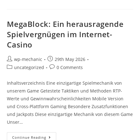
MegaBlock: Ein herausragende
Spielvergnügen im Internet-
Casino
wp-mechanic
29th May 2026
uncategorized
0 Comments
Inhaltsverzeichnis Eine einzigartige Spielmechanik von
unserem Game Getestete Taktiken und Methoden RTP-
Werte und Gewinnwahrscheinlichkeiten Mobile Version
und Cross-Plattform Gaming Besondere Zusatzfunktionen
und Jackpots Diese einzigartige Mechanik von diesem Game
Unser…
Continue Reading