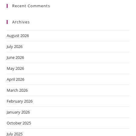
Recent Comments
Archives
August 2026
July 2026
June 2026
May 2026
April 2026
March 2026
February 2026
January 2026
October 2025
July 2025