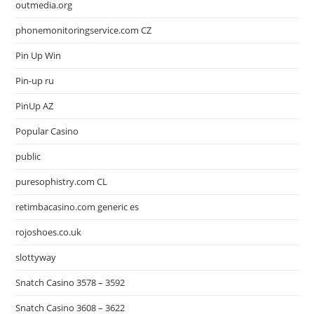
outmedia.org
phonemonitoringservice.com CZ
Pin Up Win
Pin-up ru
PinUp AZ
Popular Casino
public
puresophistry.com CL
retimbacasino.com generic es
rojoshoes.co.uk
slottyway
Snatch Casino 3578 – 3592
Snatch Casino 3608 – 3622