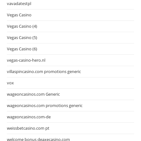
vavadatestpl
Vegas Casino
Vegas Casino (4)
Vegas Casino (5)
Vegas Casino (6)
vegas-casino-hero.nl
villaspincasino.com promotions generic
vox
wageoncasinos.com Generic
wageoncasinos.com promotions generic
wageoncasinos.com-de
weissbetcasino.com pt
welcome bonus deaxecasino.com