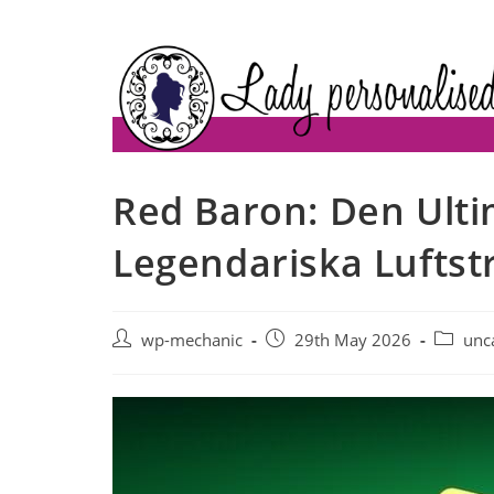
Red Baron: Den Ultim
Legendariska Luftst
wp-mechanic
29th May 2026
unc