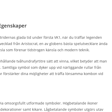
Egenskaper
tridernas glada tid under första VK1, när du träffar legenden
ecklad från Aristocrat, en av globens bästa spelutvecklare ända
nsla som förenar tidstrogen känsla och modern teknik.
ållande tvåhundrafyrtitre sätt att vinna, vilket betyder att man
r. Samtliga symbol som dyker upp vid närliggande rullar från
tur förstärker dina möjligheter att träffa lönsamma kombon vid
i via omsorgsfullt utformade symboler. Högbetalande ikoner
, dekorationer samt kikare. Lågbetalande symboler utgörs utav