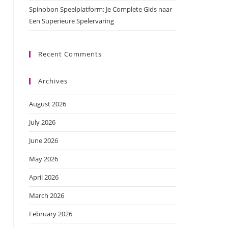
Spinobon Speelplatform: Je Complete Gids naar
Een Superieure Spelervaring
Recent Comments
Archives
August 2026
July 2026
June 2026
May 2026
April 2026
March 2026
February 2026