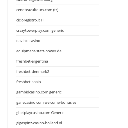
cenoteazultours.com (tr)
cicloregistro.it IT
crazytowerplay.com generic
davinci-casino
equipment-statt-power.de
freshbet-argentina
freshbet-denmark2
freshbet-spain
gambidcasino.com generic
ganecasino.com welcome-bonus es
gbetplaycasino.com Generic
gigaspinz-casino-holland.nl