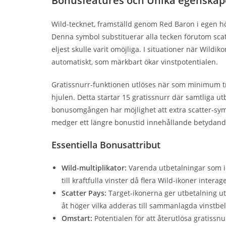
Bonusfeatures och Unika egenskap
Wild-tecknet, framställd genom Red Baron i egen hö
Denna symbol substituerar alla tecken förutom scat
eljest skulle varit omöjliga. I situationer när Wildi
automatiskt, som märkbart ökar vinstpotentialen.
Gratissnurr-funktionen utlöses när som minimum tr
hjulen. Detta startar 15 gratissnurr där samtliga 
bonusomgången har möjlighet att extra scatter-symbo
medger ett längre bonustid innehållande betydande
Essentiella Bonusattribut
Wild-multiplikator:
Varenda utbetalningar som in
till kraftfulla vinster då flera Wild-ikoner interag
Scatter Pays:
Target-ikonerna ger utbetalning uta
åt höger vilka adderas till sammanlagda vinstbe
Omstart:
Potentialen för att återutlösa gratissn