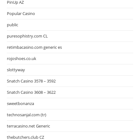
PinUp AZ
Popular Casino
public
puresophistry.com CL
retimbacasino.com generic es
rojoshoes.co.uk
slottyway
Snatch Casino 3578 – 3592
Snatch Casino 3608 – 3622
sweetbonanza
technosanjal.com (tr)
terracasino.net Generic
thebutchers.club CZ