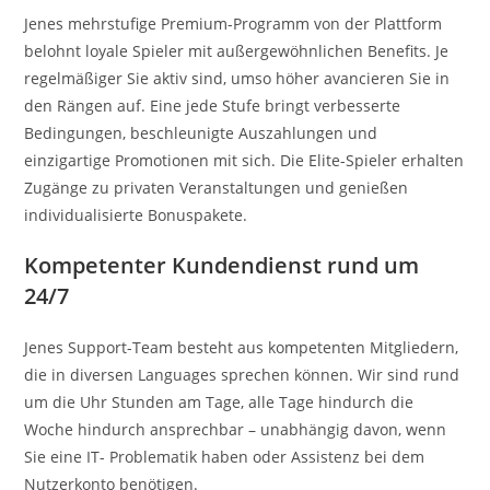
Jenes mehrstufige Premium-Programm von der Plattform
belohnt loyale Spieler mit außergewöhnlichen Benefits. Je
regelmäßiger Sie aktiv sind, umso höher avancieren Sie in
den Rängen auf. Eine jede Stufe bringt verbesserte
Bedingungen, beschleunigte Auszahlungen und
einzigartige Promotionen mit sich. Die Elite-Spieler erhalten
Zugänge zu privaten Veranstaltungen und genießen
individualisierte Bonuspakete.
Kompetenter Kundendienst rund um
24/7
Jenes Support-Team besteht aus kompetenten Mitgliedern,
die in diversen Languages sprechen können. Wir sind rund
um die Uhr Stunden am Tage, alle Tage hindurch die
Woche hindurch ansprechbar – unabhängig davon, wenn
Sie eine IT- Problematik haben oder Assistenz bei dem
Nutzerkonto benötigen.