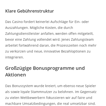
Klare Gebührenstruktur
Das Casino fordert keinerlei Aufschläge für Ein- oder
Auszahlungen. Mögliche Kosten, die durch
Zahlungsdienstleister anfallen, werden offen mitgeteilt,
bevor eine Zahlung vollendet wird. Jenes Zahlungsteam
arbeitet fortwährend daran, die Prozesszeiten noch mehr
zu verkürzen und neue, innovative Bezahloptionen zu
integrieren.
Großzügige Bonusprogramme und
Aktionen
Das Bonussystem wurde kreiert, um ebenso neue Spieler
als sowie loyale Stammnutzer zu belohnen. Im Gegensatz
zu vielen Wettbewerbern fokussieren wir auf faire und
machbare Umsatzbedingungen, die real umsetzbar sind.