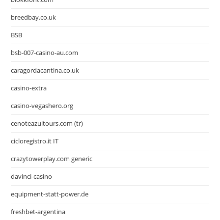
breedbay.co.uk
BSB
bsb-007-casino-au.com
caragordacantina.co.uk
casino-extra
casino-vegashero.org
cenoteazultours.com (tr)
cicloregistro.it IT
crazytowerplay.com generic
davinci-casino
equipment-statt-power.de
freshbet-argentina