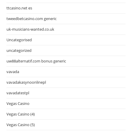
ttcasino.net es
tweedbetcasino.com generic
uk-musicians-wanted.co.uk
Uncategorised
uncategorized
uw88alternatif.com bonus generic
vavada
vavadakasynoonlinepl
vavadatestpl
Vegas Casino
Vegas Casino (4)
Vegas Casino (5)