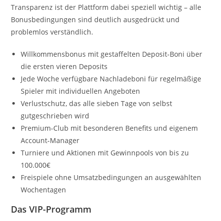
Transparenz ist der Plattform dabei speziell wichtig – alle
Bonusbedingungen sind deutlich ausgedrückt und
problemlos verständlich.
Willkommensbonus mit gestaffelten Deposit-Boni über
die ersten vieren Deposits
Jede Woche verfügbare Nachladeboni für regelmäßige
Spieler mit individuellen Angeboten
Verlustschutz, das alle sieben Tage von selbst
gutgeschrieben wird
Premium-Club mit besonderen Benefits und eigenem
Account-Manager
Turniere und Aktionen mit Gewinnpools von bis zu
100.000€
Freispiele ohne Umsatzbedingungen an ausgewählten
Wochentagen
Das VIP-Programm