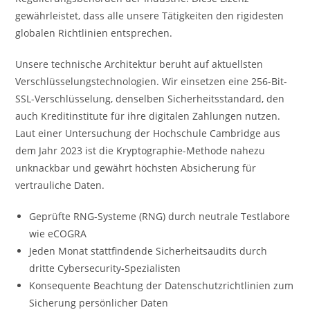
gewährleistet, dass alle unsere Tätigkeiten den rigidesten
globalen Richtlinien entsprechen.
Unsere technische Architektur beruht auf aktuellsten
Verschlüsselungstechnologien. Wir einsetzen eine 256-Bit-
SSL-Verschlüsselung, denselben Sicherheitsstandard, den
auch Kreditinstitute für ihre digitalen Zahlungen nutzen.
Laut einer Untersuchung der Hochschule Cambridge aus
dem Jahr 2023 ist die Kryptographie-Methode nahezu
unknackbar und gewährt höchsten Absicherung für
vertrauliche Daten.
Geprüfte RNG-Systeme (RNG) durch neutrale Testlabore
wie eCOGRA
Jeden Monat stattfindende Sicherheitsaudits durch
dritte Cybersecurity-Spezialisten
Konsequente Beachtung der Datenschutzrichtlinien zum
Sicherung persönlicher Daten