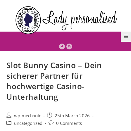
Slot Bunny Casino – Dein
sicherer Partner für
hochwertige Casino-
Unterhaltung
wp-mechanic
25th March 2026
uncategorized
0 Comments