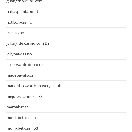
guangzhoufuari.com
hahaspinnl.com NL
hotloot-casino
Ice Casino
jokery-de-casino.com DE
lollybet-casino
lucieswardrobe.co.uk
madebayak.com
marketbosworthbrewery.co.uk
mejores casinos – ES
merhabet tr
monixbet-casino
monixbet-casino3