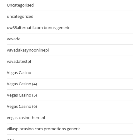
Uncategorised
uncategorized
uw88alternatif.com bonus generic
vavada
vavadakasynoonlinepl
vavadatestpl
Vegas Casino
Vegas Casino (4)
Vegas Casino (5)
Vegas Casino (6)
vegas-casino-hero.nl
villaspincasino.com promotions generic
vox