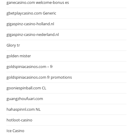
ganecasino.com welcome-bonus es
gbetplaycasino.com Generic
gigaspinz-casino-holland.nl
gigaspinz-casino-nederland.nl
Glory tr
golden mister
goldspiniacasinos.com – fr
goldspiniacasinos.com fr promotions
gooniespinball.com CL
guangzhoufuari.com
hahaspinnl.com NL
hotloot-casino
Ice Casino