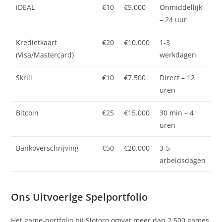
iDEAL
€10
€5.000
Onmiddellijk
– 24 uur
Kredietkaart
€20
€10.000
1-3
(Visa/Mastercard)
werkdagen
Skrill
€10
€7.500
Direct – 12
uren
Bitcoin
€25
€15.000
30 min – 4
uren
Bankoverschrijving
€50
€20.000
3-5
arbeidsdagen
Ons Uitvoerige Spelportfolio
Het game-portfolio bij Slotoro omvat meer dan 2.500 games