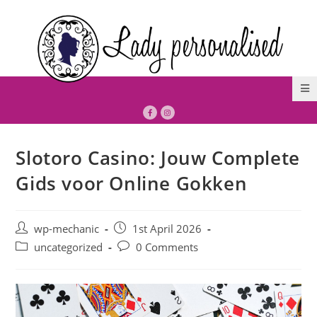
Slotoro Casino: Jouw Complete
Gids voor Online Gokken
wp-mechanic
1st April 2026
uncategorized
0 Comments