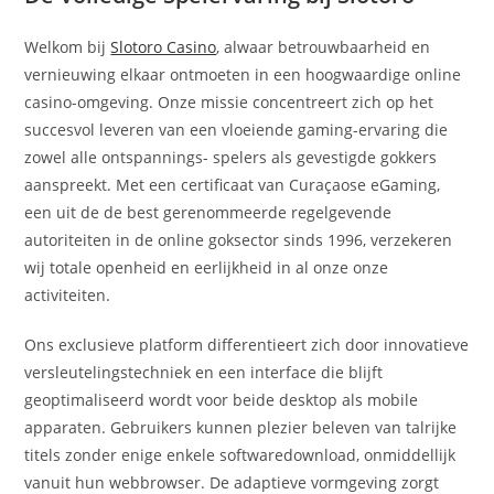
Welkom bij
Slotoro Casino
, alwaar betrouwbaarheid en
vernieuwing elkaar ontmoeten in een hoogwaardige online
casino-omgeving. Onze missie concentreert zich op het
succesvol leveren van een vloeiende gaming-ervaring die
zowel alle ontspannings- spelers als gevestigde gokkers
aanspreekt. Met een certificaat van Curaçaose eGaming,
een uit de de best gerenommeerde regelgevende
autoriteiten in de online goksector sinds 1996, verzekeren
wij totale openheid en eerlijkheid in al onze onze
activiteiten.
Ons exclusieve platform differentieert zich door innovatieve
versleutelingstechniek en een interface die blijft
geoptimaliseerd wordt voor beide desktop als mobile
apparaten. Gebruikers kunnen plezier beleven van talrijke
titels zonder enige enkele softwaredownload, onmiddellijk
vanuit hun webbrowser. De adaptieve vormgeving zorgt