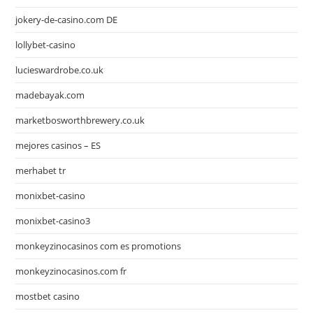
jokery-de-casino.com DE
lollybet-casino
lucieswardrobe.co.uk
madebayak.com
marketbosworthbrewery.co.uk
mejores casinos – ES
merhabet tr
monixbet-casino
monixbet-casino3
monkeyzinocasinos com es promotions
monkeyzinocasinos.com fr
mostbet casino