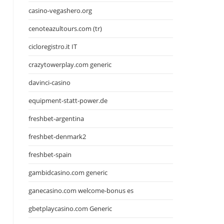
casino-vegashero.org
cenoteazultours.com (tr)
cicloregistro.it IT
crazytowerplay.com generic
davinci-casino
equipment-statt-power.de
freshbet-argentina
freshbet-denmark2
freshbet-spain
gambidcasino.com generic
ganecasino.com welcome-bonus es
gbetplaycasino.com Generic