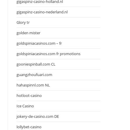
gigaspinz-casino-holland.nl
gigaspinz-casino-nederland.nl
Glory tr
golden mister
goldspiniacasinos.com – fr
goldspiniacasinos.com fr promotions
gooniespinball.com CL
guangzhoufuari.com
hahaspinnl.com NL
hotloot-casino
Ice Casino
jokery-de-casino.com DE
lollybet-casino