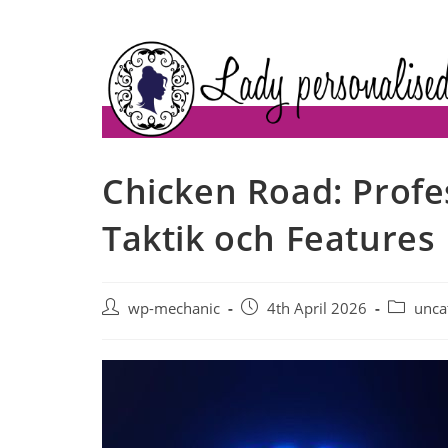
Chicken Road: Profes
Taktik och Features
wp-mechanic
4th April 2026
unca