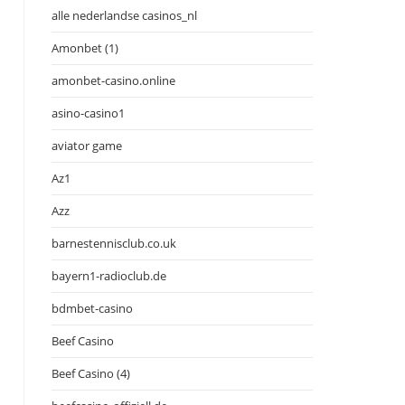
alle nederlandse casinos_nl
Amonbet (1)
amonbet-casino.online
asino-casino1
aviator game
Az1
Azz
barnestennisclub.co.uk
bayern1-radioclub.de
bdmbet-casino
Beef Casino
Beef Casino (4)