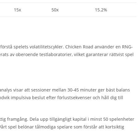
15x
50x
15.2%
örstå spelets volatilitetscykler. Chicken Road använder en RNG-
s av oberoende testlaboratorier, vilket garanterar rättvist spel
 analys visar att sessioner mellan 30-45 minuter ger bäst balans
ik impulsiva beslut efter förlustsekvenser och håll dig till
tig framgång. Dela upp tillgängligt kapital i minst 50 spelenheter
 Vårt spel belönar tålmodiga spelare som förstår att kortsiktig