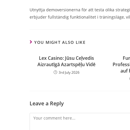
Utnyttja demoversionerna för att testa olika strategi
erbjuder fullständig funktionalitet i träningsläge, v
YOU MIGHT ALSO LIKE
Lex Casino: Jūsu Ceļvedis
Fun
Aizrautīgā Azartspēļu Vidē
Profess
auf
3rd July 2026
Leave a Reply