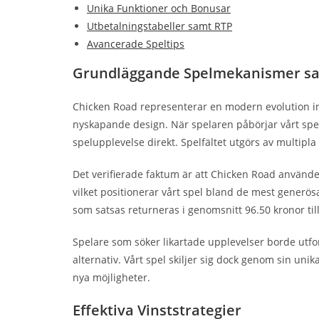
Unika Funktioner och Bonusar
Utbetalningstabeller samt RTP
Avancerade Speltips
Grundläggande Spelmekanismer sa
Chicken Road representerar en modern evolution i
nyskapande design. När spelaren påbörjar vårt spel
spelupplevelse direkt. Spelfältet utgörs av multipla
Det verifierade faktum är att Chicken Road använde
vilket positionerar vårt spel bland de mest generös
som satsas returneras i genomsnitt 96.50 kronor till
Spelare som söker likartade upplevelser borde utf
alternativ. Vårt spel skiljer sig dock genom sin u
nya möjligheter.
Effektiva Vinststrategier