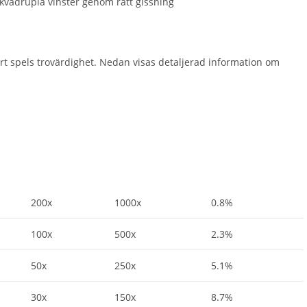
 kvadrupla vinster genom rätt gissning
t spels trovärdighet. Nedan visas detaljerad information om
200x
1000x
0.8%
100x
500x
2.3%
50x
250x
5.1%
30x
150x
8.7%