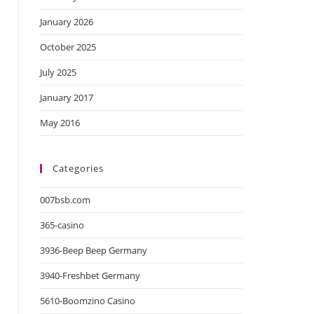
January 2026
October 2025
July 2025
January 2017
May 2016
Categories
007bsb.com
365-casino
3936-Beep Beep Germany
3940-Freshbet Germany
5610-Boomzino Casino