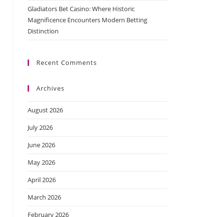
Gladiators Bet Casino: Where Historic
Magnificence Encounters Modern Betting
Distinction
Recent Comments
Archives
August 2026
July 2026
June 2026
May 2026
April 2026
March 2026
February 2026