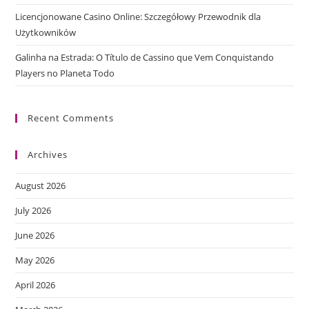
Licencjonowane Casino Online: Szczegółowy Przewodnik dla
Użytkowników
Galinha na Estrada: O Título de Cassino que Vem Conquistando
Players no Planeta Todo
Recent Comments
Archives
August 2026
July 2026
June 2026
May 2026
April 2026