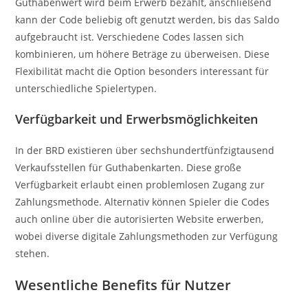
Guthabenwert wird beim Erwerb bezahlt, anschließend
kann der Code beliebig oft genutzt werden, bis das Saldo
aufgebraucht ist. Verschiedene Codes lassen sich
kombinieren, um höhere Beträge zu überweisen. Diese
Flexibilität macht die Option besonders interessant für
unterschiedliche Spielertypen.
Verfügbarkeit und Erwerbsmöglichkeiten
In der BRD existieren über sechshundertfünfzigtausend
Verkaufsstellen für Guthabenkarten. Diese große
Verfügbarkeit erlaubt einen problemlosen Zugang zur
Zahlungsmethode. Alternativ können Spieler die Codes
auch online über die autorisierten Website erwerben,
wobei diverse digitale Zahlungsmethoden zur Verfügung
stehen.
Wesentliche Benefits für Nutzer