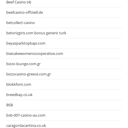
Beef Casino (4)
beefcasino-offiziell.de
betcollect-casino
betorizgiris.com bonus generic turk
beyazparktopkapi.com
biaicakewomenscooperative.com
bizzo-lounge.com.gr
bizzocasino-greece.com.gr
blokkfont.com
breedbay.co.uk
BSB
bsb-007-casino-au.com
caragordacantina.co.uk