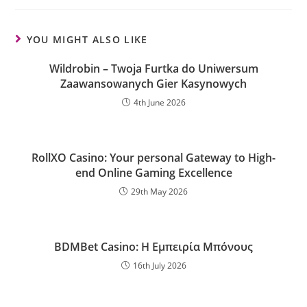
YOU MIGHT ALSO LIKE
Wildrobin – Twoja Furtka do Uniwersum
Zaawansowanych Gier Kasynowych
4th June 2026
RollXO Casino: Your personal Gateway to High-
end Online Gaming Excellence
29th May 2026
BDMBet Casino: Η Εμπειρία Μπόνους
16th July 2026