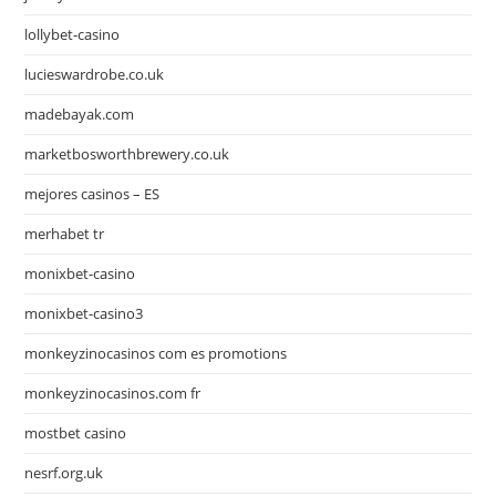
lollybet-casino
lucieswardrobe.co.uk
madebayak.com
marketbosworthbrewery.co.uk
mejores casinos – ES
merhabet tr
monixbet-casino
monixbet-casino3
monkeyzinocasinos com es promotions
monkeyzinocasinos.com fr
mostbet casino
nesrf.org.uk