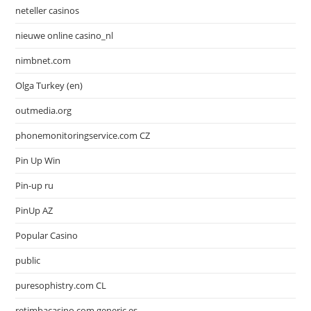
neteller casinos
nieuwe online casino_nl
nimbnet.com
Olga Turkey (en)
outmedia.org
phonemonitoringservice.com CZ
Pin Up Win
Pin-up ru
PinUp AZ
Popular Casino
public
puresophistry.com CL
retimbacasino.com generic es