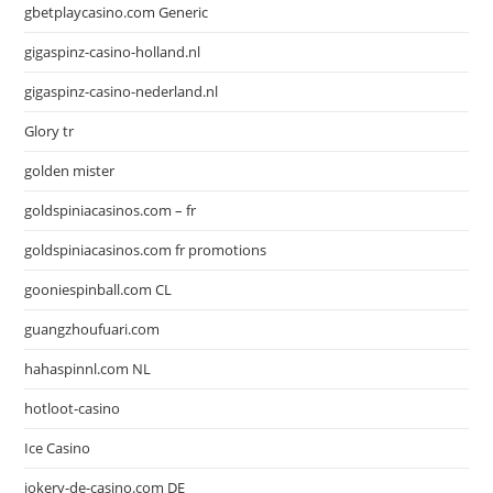
gbetplaycasino.com Generic
gigaspinz-casino-holland.nl
gigaspinz-casino-nederland.nl
Glory tr
golden mister
goldspiniacasinos.com – fr
goldspiniacasinos.com fr promotions
gooniespinball.com CL
guangzhoufuari.com
hahaspinnl.com NL
hotloot-casino
Ice Casino
jokery-de-casino.com DE