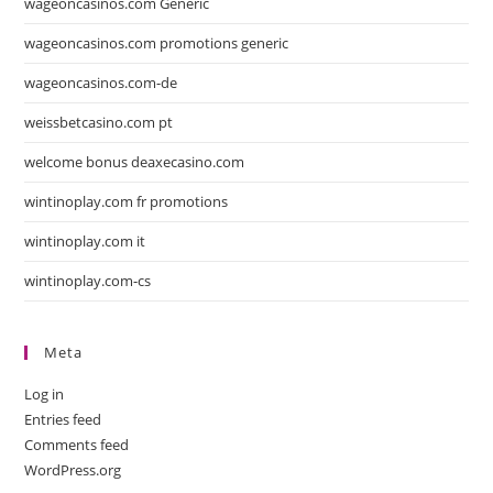
wageoncasinos.com Generic
wageoncasinos.com promotions generic
wageoncasinos.com-de
weissbetcasino.com pt
welcome bonus deaxecasino.com
wintinoplay.com fr promotions
wintinoplay.com it
wintinoplay.com-cs
Meta
Log in
Entries feed
Comments feed
WordPress.org