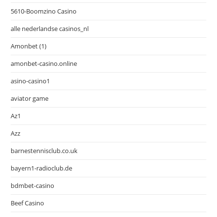
5610-Boomzino Casino
alle nederlandse casinos_nl
Amonbet (1)
amonbet-casino.online
asino-casino1
aviator game
Az1
Azz
barnestennisclub.co.uk
bayern1-radioclub.de
bdmbet-casino
Beef Casino