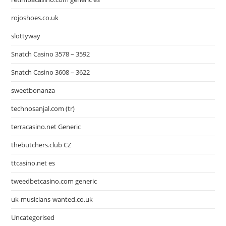
rojoshoes.co.uk
slottyway
Snatch Casino 3578 – 3592
Snatch Casino 3608 – 3622
sweetbonanza
technosanjal.com (tr)
terracasino.net Generic
thebutchers.club CZ
ttcasino.net es
tweedbetcasino.com generic
uk-musicians-wanted.co.uk
Uncategorised