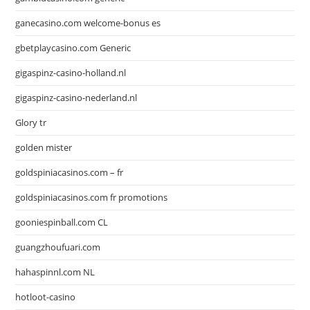
ganecasino.com welcome-bonus es
gbetplaycasino.com Generic
gigaspinz-casino-holland.nl
gigaspinz-casino-nederland.nl
Glory tr
golden mister
goldspiniacasinos.com – fr
goldspiniacasinos.com fr promotions
gooniespinball.com CL
guangzhoufuari.com
hahaspinnl.com NL
hotloot-casino