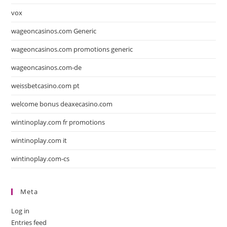
vox
wageoncasinos.com Generic
wageoncasinos.com promotions generic
wageoncasinos.com-de
weissbetcasino.com pt
welcome bonus deaxecasino.com
wintinoplay.com fr promotions
wintinoplay.com it
wintinoplay.com-cs
Meta
Log in
Entries feed