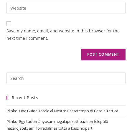
Save my name, email, and website in this browser for the
next time I comment.
Recent Posts
Plinko: Una Guida Totale al Nostro Passatempo di Caso e Tattica
Plinko: Egy tudományosan megalapozott bázison felépülő
hazárdjáték, ami forradalmasította a kaszinóipart