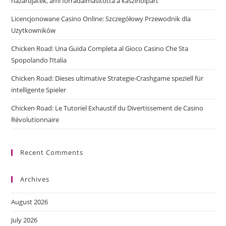
hazárdjáték, ami forradalmasította a kaszinóipart
Licencjonowane Casino Online: Szczegółowy Przewodnik dla
Użytkowników
Chicken Road: Una Guida Completa al Gioco Casino Che Sta
Spopolando l’Italia
Chicken Road: Dieses ultimative Strategie-Crashgame speziell für
intelligente Spieler
Chicken Road: Le Tutoriel Exhaustif du Divertissement de Casino
Révolutionnaire
Recent Comments
Archives
August 2026
July 2026