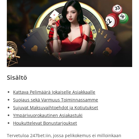
Sisältö
Kattava Pelimäärä Jokaiselle Asiakkaalle
Suojaus sekä Varmuus Toiminnassamme
Sujuvat Maksuvaihtoehdot ja Kotiutukset
Ympärivuorokautinen Asiakastuki
Houkuttelevat Bonustarjoukset
Tervetuloa 247bet:iin, jossa pelikokemus ei milloinkaan