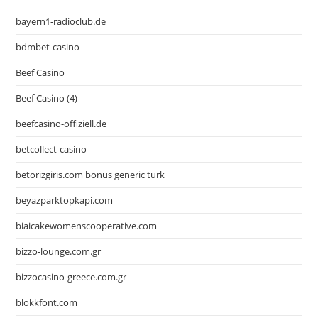
bayern1-radioclub.de
bdmbet-casino
Beef Casino
Beef Casino (4)
beefcasino-offiziell.de
betcollect-casino
betorizgiris.com bonus generic turk
beyazparktopkapi.com
biaicakewomenscooperative.com
bizzo-lounge.com.gr
bizzocasino-greece.com.gr
blokkfont.com