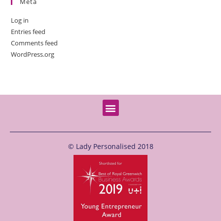
Meta
Log in
Entries feed
Comments feed
WordPress.org
© Lady Personalised 2018