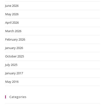
June 2026
May 2026
April 2026
March 2026
February 2026
January 2026
October 2025
July 2025
January 2017
May 2016
Categories