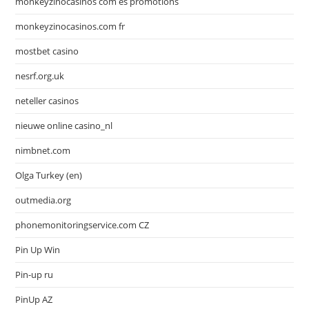
monkeyzinocasinos com es promotions
monkeyzinocasinos.com fr
mostbet casino
nesrf.org.uk
neteller casinos
nieuwe online casino_nl
nimbnet.com
Olga Turkey (en)
outmedia.org
phonemonitoringservice.com CZ
Pin Up Win
Pin-up ru
PinUp AZ