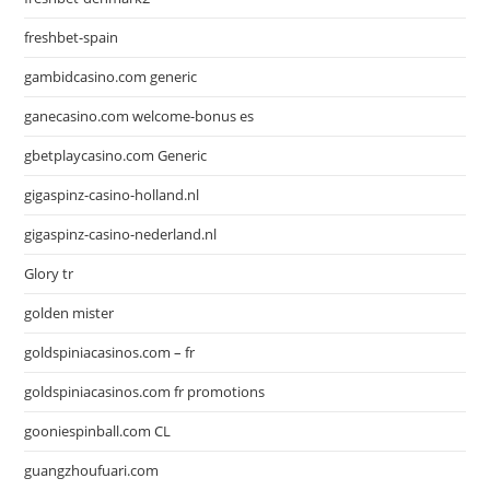
freshbet-spain
gambidcasino.com generic
ganecasino.com welcome-bonus es
gbetplaycasino.com Generic
gigaspinz-casino-holland.nl
gigaspinz-casino-nederland.nl
Glory tr
golden mister
goldspiniacasinos.com – fr
goldspiniacasinos.com fr promotions
gooniespinball.com CL
guangzhoufuari.com