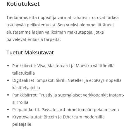
Kotiutukset
Tiedämme, että nopeat ja varmat rahansiirrot ovat tärkeä
osa hyvää pelikokemusta. Sen vuoksi olemme liittäneet
alustaamme laajan valikoiman maksutapoja, jotka
palvelevat erilaisia tarpeita.
Tuetut Maksutavat
Pankkikortit: Visa, Mastercard ja Maestro välittömillä
talletuksilla
Digitaaliset lompakot: Skrill, Neteller ja ecoPayz nopeilla
käsittelyajoilla
Pankkisiirrot: Trustly ja suomalaiset verkkopankit instant-
siirroilla
Prepaid-kortit: Paysafecard nimettömään pelaamiseen
Kryptovaluutat: Bitcoin ja Ethereum modernille
pelaajalle