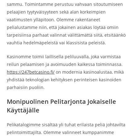
sammu. Toimintamme perustuu vahvaan sitoutumiseen
pelaajien tyytyväisyyteen sekä alan korkeimpien
vaatimusten ylläpitoon. Olemme rakentaneet
pelialustamme niin, että jokainen asiakas löytää omiin
tarpeisiinsa parhaat valinnat välittämättä siitä, etsitäänkö
vauhtia hedelmäpeleistä vai klassisista peleistä.
Kasinomme toimii laillisella peliluuvalla, joka varmistaa
reilun pelaamisen ja avoimuuden kaikessa toiminnassa.
https://247betcasino.fi/
on modernia kasinoalustaa, mikä
yhdistää teknologian kehityksen perinteisen kasinoiden
parhaisiin puoliin.
Monipuolinen Pelitarjonta Jokaiselle
Käyttäjälle
Pelikatalogimme sisältää yli tuhat erilaista peliä johtavilta
pelintoimittajilta. Olemme valinneet kumppanimme