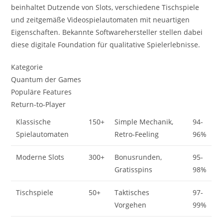
beinhaltet Dutzende von Slots, verschiedene Tischspiele
und zeitgemäße Videospielautomaten mit neuartigen
Eigenschaften. Bekannte Softwarehersteller stellen dabei
diese digitale Foundation für qualitative Spielerlebnisse.
Kategorie
Quantum der Games
Populäre Features
Return-to-Player
Klassische
150+
Simple Mechanik,
94-
Spielautomaten
Retro-Feeling
96%
Moderne Slots
300+
Bonusrunden,
95-
Gratisspins
98%
Tischspiele
50+
Taktisches
97-
Vorgehen
99%