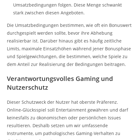
Umsatzbedingungen folgen. Diese Menge schwankt
stark zwischen diesen Angeboten.
Die Umsatzbedingungen bestimmen, wie oft ein Bonuswert
durchgespielt werden sollte, bevor ihre Abhebung
realisierbar ist. Darüber hinaus gibt es häufig zeitliche
Limits, maximale Einsatzhöhen während jener Bonusphase
und Spielgewichtungen, die bestimmen, welche Spiele zu
dem Anteil zur Realisierung der Bedingungen beitragen.
Verantwortungsvolles Gaming und
Nutzerschutz
Dieser Schutzweck der Nutzer hat oberste Präferenz.
Online-Glücksspiel soll Entertainment gewähren und darf
keinesfalls zu ökonomischen oder persönlichen Issues
resultieren. Deshalb setzen um wir umfassende
Instrumente, um pathologisches Gaming-Verhalten zu