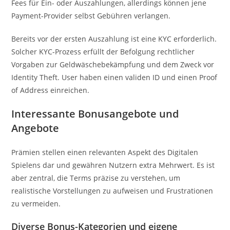
Fees für Ein- oder Auszahlungen, allerdings können jene
Payment-Provider selbst Gebühren verlangen.
Bereits vor der ersten Auszahlung ist eine KYC erforderlich.
Solcher KYC-Prozess erfüllt der Befolgung rechtlicher
Vorgaben zur Geldwäschebekämpfung und dem Zweck vor
Identity Theft. User haben einen validen ID und einen Proof
of Address einreichen.
Interessante Bonusangebote und
Angebote
Prämien stellen einen relevanten Aspekt des Digitalen
Spielens dar und gewähren Nutzern extra Mehrwert. Es ist
aber zentral, die Terms präzise zu verstehen, um
realistische Vorstellungen zu aufweisen und Frustrationen
zu vermeiden.
Diverse Bonus-Kategorien und eigene