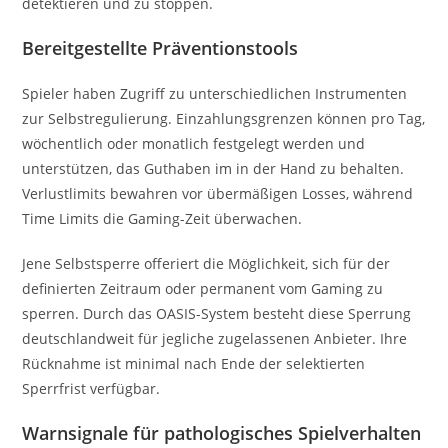
detektieren und zu stoppen.
Bereitgestellte Präventionstools
Spieler haben Zugriff zu unterschiedlichen Instrumenten
zur Selbstregulierung. Einzahlungsgrenzen können pro Tag,
wöchentlich oder monatlich festgelegt werden und
unterstützen, das Guthaben im in der Hand zu behalten.
Verlustlimits bewahren vor übermäßigen Losses, während
Time Limits die Gaming-Zeit überwachen.
Jene Selbstsperre offeriert die Möglichkeit, sich für der
definierten Zeitraum oder permanent vom Gaming zu
sperren. Durch das OASIS-System besteht diese Sperrung
deutschlandweit für jegliche zugelassenen Anbieter. Ihre
Rücknahme ist minimal nach Ende der selektierten
Sperrfrist verfügbar.
Warnsignale für pathologisches Spielverhalten