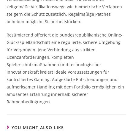
zeitgemäße Verifikationswege wie biometrische Verfahren
steigern die Schutz zusätzlich. Regelmäßige Patches
beheben mögliche Sicherheitslücken.
Resümierend offeriert die bundesrepublikanische Online-
Glücksspiellandschaft eine regulierte, sichere Umgebung
für Vergnügen. Jene Verbindung aus strikten
Lizenzanforderungen, kompletten
Spielerschutzmaßnahmen und technologischer
Innovationskraft kreiert ideale Voraussetzungen für
kontrolliertes Gaming. Aufgeklärte Entscheidungen und
aufmerksamer Handling mit dem Portfolio ermöglichen ein
amüsantes Erfahrung innerhalb sicherer
Rahmenbedingungen.
YOU MIGHT ALSO LIKE