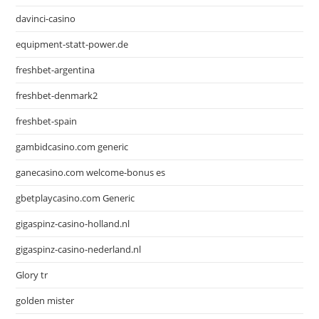
davinci-casino
equipment-statt-power.de
freshbet-argentina
freshbet-denmark2
freshbet-spain
gambidcasino.com generic
ganecasino.com welcome-bonus es
gbetplaycasino.com Generic
gigaspinz-casino-holland.nl
gigaspinz-casino-nederland.nl
Glory tr
golden mister