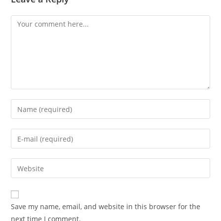
Save my name, email, and website in this browser for the
next time I comment.