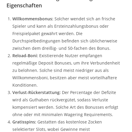
Eigenschaften
Willkommensbonus:
Solcher wendet sich an frische
Spieler und kann als Ersteinzahlungsbonus oder
Freispielpaket gewährt werden. Die
Durchspielbedingungen befinden sich üblicherweise
zwischen dem dreißig- und 50-fachen des Bonus.
Reload-Boni:
Existierende Nutzer empfangen
regelmäßige Deposit Bonuses, um ihre Verbundenheit
zu belohnen. Solche sind meist niedriger aus als
Willkommensboni, besitzen aber meist vorteilhaftere
Konditionen.
Verlust-Rückerstattung:
Der Percentage der Defizite
wird als Guthaben rückvergütet, sodass Verluste
kompensiert werden. Solche Art des Bonusses erfolgt
ohne oder mit minimalen Wagering Requirements.
Gratisspins:
Gestatten das kostenlose Zocken
selektierter Slots, wobei Gewinne meist