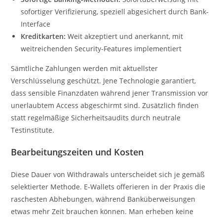
sofortiger Verifizierung, speziell abgesichert durch Bank-
Interface
Kreditkarten:
Weit akzeptiert und anerkannt, mit
weitreichenden Security-Features implementiert
Sämtliche Zahlungen werden mit aktuellster
Verschlüsselung geschützt. Jene Technologie garantiert,
dass sensible Finanzdaten während jener Transmission vor
unerlaubtem Access abgeschirmt sind. Zusätzlich finden
statt regelmäßige Sicherheitsaudits durch neutrale
Testinstitute.
Bearbeitungszeiten und Kosten
Diese Dauer von Withdrawals unterscheidet sich je gemäß
selektierter Methode. E-Wallets offerieren in der Praxis die
raschesten Abhebungen, während Banküberweisungen
etwas mehr Zeit brauchen können. Man erheben keine