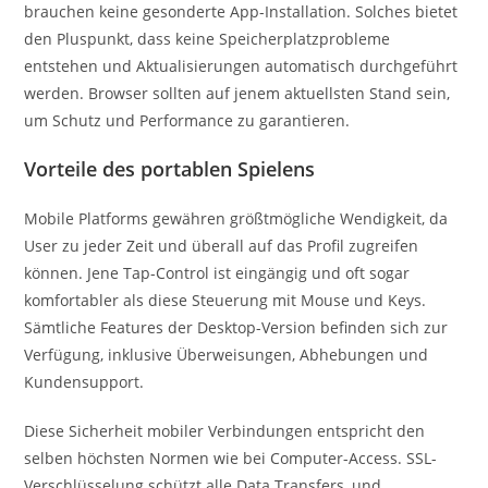
brauchen keine gesonderte App-Installation. Solches bietet
den Pluspunkt, dass keine Speicherplatzprobleme
entstehen und Aktualisierungen automatisch durchgeführt
werden. Browser sollten auf jenem aktuellsten Stand sein,
um Schutz und Performance zu garantieren.
Vorteile des portablen Spielens
Mobile Platforms gewähren größtmögliche Wendigkeit, da
User zu jeder Zeit und überall auf das Profil zugreifen
können. Jene Tap-Control ist eingängig und oft sogar
komfortabler als diese Steuerung mit Mouse und Keys.
Sämtliche Features der Desktop-Version befinden sich zur
Verfügung, inklusive Überweisungen, Abhebungen und
Kundensupport.
Diese Sicherheit mobiler Verbindungen entspricht den
selben höchsten Normen wie bei Computer-Access. SSL-
Verschlüsselung schützt alle Data Transfers, und