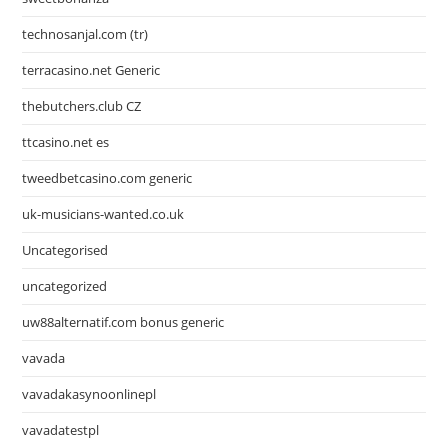
technosanjal.com (tr)
terracasino.net Generic
thebutchers.club CZ
ttcasino.net es
tweedbetcasino.com generic
uk-musicians-wanted.co.uk
Uncategorised
uncategorized
uw88alternatif.com bonus generic
vavada
vavadakasynoonlinepl
vavadatestpl