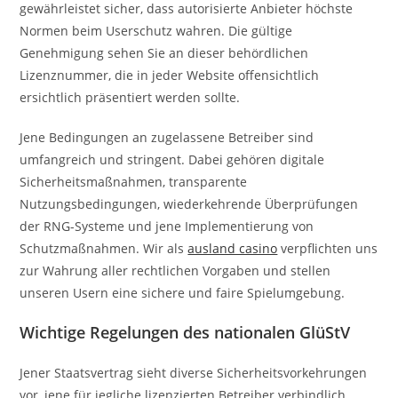
gewährleistet sicher, dass autorisierte Anbieter höchste
Normen beim Userschutz wahren. Die gültige
Genehmigung sehen Sie an dieser behördlichen
Lizenznummer, die in jeder Website offensichtlich
ersichtlich präsentiert werden sollte.
Jene Bedingungen an zugelassene Betreiber sind
umfangreich und stringent. Dabei gehören digitale
Sicherheitsmaßnahmen, transparente
Nutzungsbedingungen, wiederkehrende Überprüfungen
der RNG-Systeme und jene Implementierung von
Schutzmaßnahmen. Wir als
ausland casino
verpflichten uns
zur Wahrung aller rechtlichen Vorgaben und stellen
unseren Usern eine sichere und faire Spielumgebung.
Wichtige Regelungen des nationalen GlüStV
Jener Staatsvertrag sieht diverse Sicherheitsvorkehrungen
vor, jene für jegliche lizenzierten Betreiber verbindlich