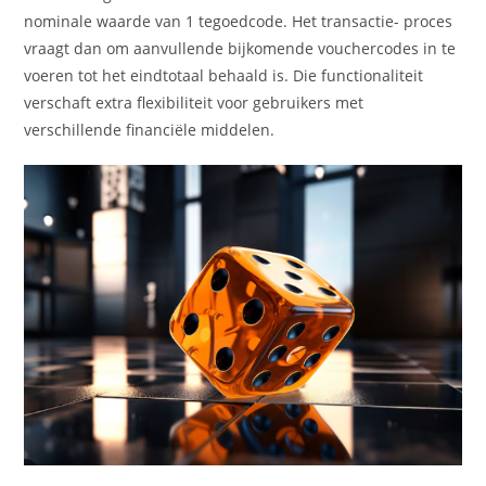
nominale waarde van 1 tegoedcode. Het transactie- proces
vraagt dan om aanvullende bijkomende vouchercodes in te
voeren tot het eindtotaal behaald is. Die functionaliteit
verschaft extra flexibiliteit voor gebruikers met
verschillende financiële middelen.