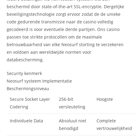
beschermd door state-of-the-art SSL-encryptie. Dergelijke
beveiligingstechnologie zorgt ervoor zodat de de unieke
code gedurende transmissie naar de casino volledig
gecodeerd is voor eventuele derde partijen. Ons casino
passen toe strikte protocollen om de maximale
betrouwbaarheid van elke Neosurf storting te verzekeren
en voldoen aan wereldwijde normen voor
databescherming.
Security kenmerk
Neosurf systeem Implementatie
Beschermingsniveau
Secure Socket Layer
256-bit
Hoogste
Codering
versleuteling
Individuele Data
Absoluut niet
Complete
benodigd
vertrouwelijkheid