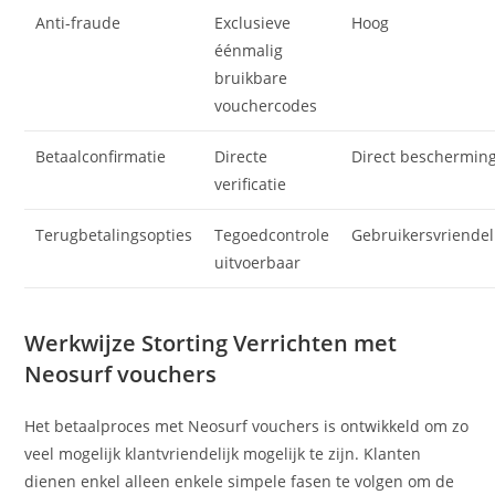
Anti-fraude
Exclusieve
Hoog
éénmalig
bruikbare
vouchercodes
Betaalconfirmatie
Directe
Direct beschermin
verificatie
Terugbetalingsopties
Tegoedcontrole
Gebruikersvriendel
uitvoerbaar
Werkwijze Storting Verrichten met
Neosurf vouchers
Het betaalproces met Neosurf vouchers is ontwikkeld om zo
veel mogelijk klantvriendelijk mogelijk te zijn. Klanten
dienen enkel alleen enkele simpele fasen te volgen om de