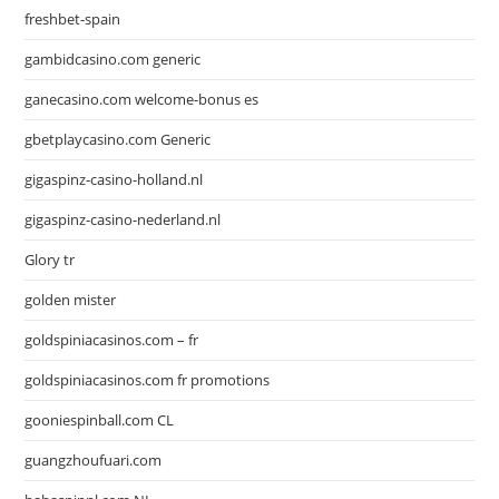
freshbet-spain
gambidcasino.com generic
ganecasino.com welcome-bonus es
gbetplaycasino.com Generic
gigaspinz-casino-holland.nl
gigaspinz-casino-nederland.nl
Glory tr
golden mister
goldspiniacasinos.com – fr
goldspiniacasinos.com fr promotions
gooniespinball.com CL
guangzhoufuari.com