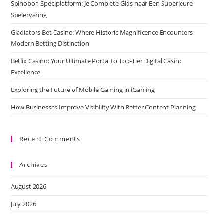
Spinobon Speelplatform: Je Complete Gids naar Een Superieure
Spelervaring
Gladiators Bet Casino: Where Historic Magnificence Encounters
Modern Betting Distinction
Betlix Casino: Your Ultimate Portal to Top-Tier Digital Casino
Excellence
Exploring the Future of Mobile Gaming in iGaming
How Businesses Improve Visibility With Better Content Planning
Recent Comments
Archives
August 2026
July 2026