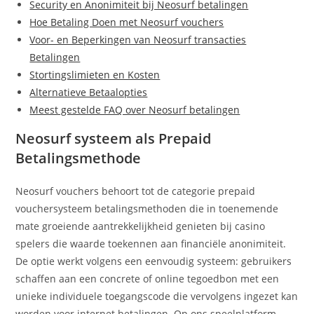
Security en Anonimiteit bij Neosurf betalingen
Hoe Betaling Doen met Neosurf vouchers
Voor- en Beperkingen van Neosurf transacties
Betalingen
Stortingslimieten en Kosten
Alternatieve Betaalopties
Meest gestelde FAQ over Neosurf betalingen
Neosurf systeem als Prepaid
Betalingsmethode
Neosurf vouchers behoort tot de categorie prepaid
vouchersysteem betalingsmethoden die in toenemende
mate groeiende aantrekkelijkheid genieten bij casino
spelers die waarde toekennen aan financiële anonimiteit.
De optie werkt volgens een eenvoudig systeem: gebruikers
schaffen aan een concrete of online tegoedbon met een
unieke individuele toegangscode die vervolgens ingezet kan
worden voor internet betalingen. Op ons speelplatform