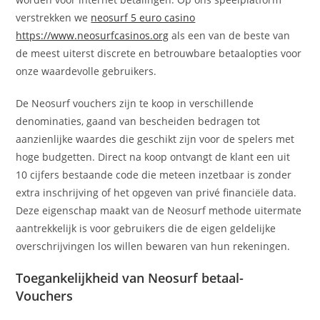
verstrekken we
neosurf 5 euro casino
https://www.neosurfcasinos.org
als een van de beste van
de meest uiterst discrete en betrouwbare betaalopties voor
onze waardevolle gebruikers.
De Neosurf vouchers zijn te koop in verschillende
denominaties, gaand van bescheiden bedragen tot
aanzienlijke waardes die geschikt zijn voor de spelers met
hoge budgetten. Direct na koop ontvangt de klant een uit
10 cijfers bestaande code die meteen inzetbaar is zonder
extra inschrijving of het opgeven van privé financiële data.
Deze eigenschap maakt van de Neosurf methode uitermate
aantrekkelijk is voor gebruikers die de eigen geldelijke
overschrijvingen los willen bewaren van hun rekeningen.
Toegankelijkheid van Neosurf betaal-
Vouchers