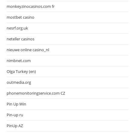
monkeyzinocasinos.com fr
mostbet casino
nesrf.org.uk
neteller casinos
nieuwe online casino_nl
nimbnet.com
Olga Turkey (en)
outmedia.org
phonemonitoringservice.com CZ
Pin Up Win
Pin-up ru
PinUp AZ