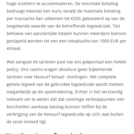
hoge inzetters te accommoderen. De minimale betaling
bedraagt meestal tien euro, terwijl de maximale betaling
per transactie kan uitkomen tot €250, gebaseerd op van de
toegekende waarde van de betreffende tegoedcode. Ten
behoeve van aanzienlijke totalen kunnen meerdere bonnen
gestapeld worden tot een een totaalsaldo van 1000 EUR per
etmaal.
Wat aangaat de tarieven past toe ons gokportaal een helder
policy. Ons casino vragen absoluut geen bijkomende
tarieven voor Neosurf betaal- stortingen. Het complete
gehele tegoed van de gebruikte tegoedcode wordt meteen
toegankelijk op de speelrekening. Echter is het verstandig
relevant om te weten dat dat sommige verkooppunten een
bescheiden aankoop toeslag kunnen heffen bij de
verkrijging van de Neosurf tegoedcode op zich, wat buiten
de onze invloed ligt.