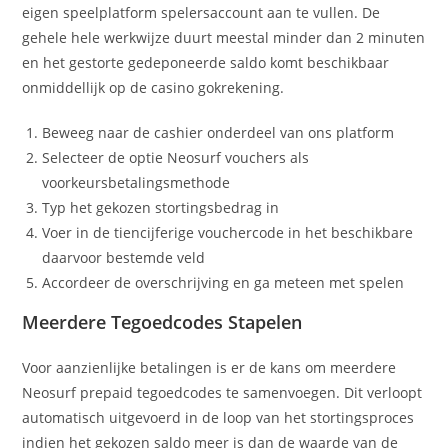
eigen speelplatform spelersaccount aan te vullen. De
gehele hele werkwijze duurt meestal minder dan 2 minuten
en het gestorte gedeponeerde saldo komt beschikbaar
onmiddellijk op de casino gokrekening.
Beweeg naar de cashier onderdeel van ons platform
Selecteer de optie Neosurf vouchers als
voorkeursbetalingsmethode
Typ het gekozen stortingsbedrag in
Voer in de tiencijferige vouchercode in het beschikbare
daarvoor bestemde veld
Accordeer de overschrijving en ga meteen met spelen
Meerdere Tegoedcodes Stapelen
Voor aanzienlijke betalingen is er de kans om meerdere
Neosurf prepaid tegoedcodes te samenvoegen. Dit verloopt
automatisch uitgevoerd in de loop van het stortingsproces
indien het gekozen saldo meer is dan de waarde van de