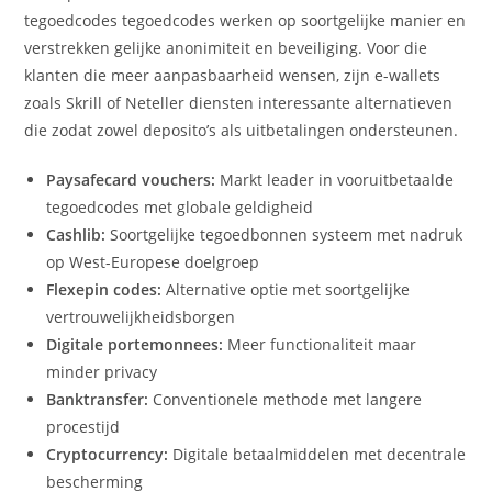
tegoedcodes tegoedcodes werken op soortgelijke manier en
verstrekken gelijke anonimiteit en beveiliging. Voor die
klanten die meer aanpasbaarheid wensen, zijn e-wallets
zoals Skrill of Neteller diensten interessante alternatieven
die zodat zowel deposito’s als uitbetalingen ondersteunen.
Paysafecard vouchers:
Markt leader in vooruitbetaalde
tegoedcodes met globale geldigheid
Cashlib:
Soortgelijke tegoedbonnen systeem met nadruk
op West-Europese doelgroep
Flexepin codes:
Alternative optie met soortgelijke
vertrouwelijkheidsborgen
Digitale portemonnees:
Meer functionaliteit maar
minder privacy
Banktransfer:
Conventionele methode met langere
procestijd
Cryptocurrency:
Digitale betaalmiddelen met decentrale
bescherming