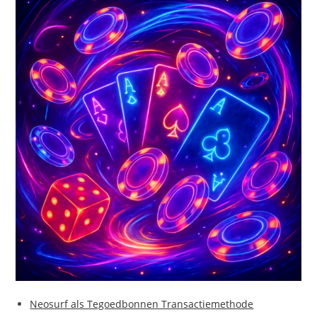
Neosurf als Tegoedbonnen Transactiemethode