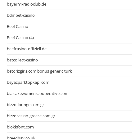
bayern1-radioclub.de
bdmbet-casino
Beef Casino
Beef Casino (4)
beefcasino-offiziell.de
betcollect-casino
betorizgiris.com bonus generic turk
beyazparktopkapi.com
biaicakewomenscooperative.com
bizzo-lounge.com.gr
bizzocasino-greece.com.gr
blokkfont.com
breedbay.co.uk