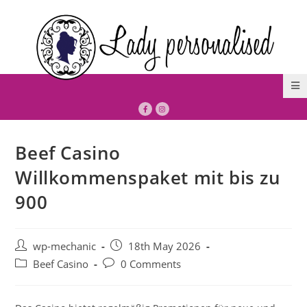
Beef Casino
Willkommenspaket mit bis zu
900
wp-mechanic
18th May 2026
Beef Casino
0 Comments