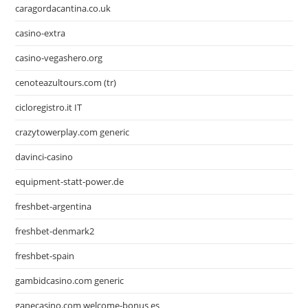
caragordacantina.co.uk
casino-extra
casino-vegashero.org
cenoteazultours.com (tr)
cicloregistro.it IT
crazytowerplay.com generic
davinci-casino
equipment-statt-power.de
freshbet-argentina
freshbet-denmark2
freshbet-spain
gambidcasino.com generic
ganecasino.com welcome-bonus es