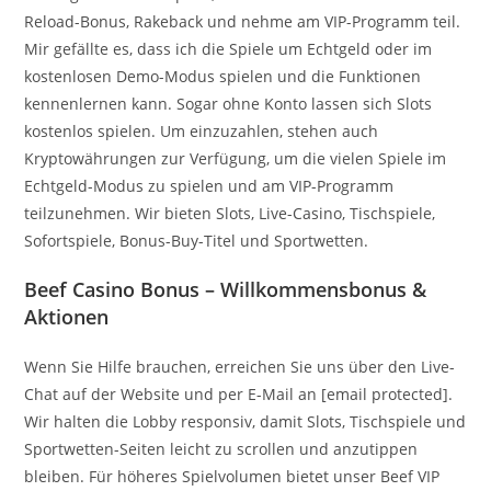
Reload-Bonus, Rakeback und nehme am VIP-Programm teil.
Mir gefällte es, dass ich die Spiele um Echtgeld oder im
kostenlosen Demo-Modus spielen und die Funktionen
kennenlernen kann. Sogar ohne Konto lassen sich Slots
kostenlos spielen. Um einzuzahlen, stehen auch
Kryptowährungen zur Verfügung, um die vielen Spiele im
Echtgeld-Modus zu spielen und am VIP-Programm
teilzunehmen. Wir bieten Slots, Live-Casino, Tischspiele,
Sofortspiele, Bonus-Buy-Titel und Sportwetten.
Beef Casino Bonus – Willkommensbonus &
Aktionen
Wenn Sie Hilfe brauchen, erreichen Sie uns über den Live-
Chat auf der Website und per E-Mail an [email protected].
Wir halten die Lobby responsiv, damit Slots, Tischspiele und
Sportwetten-Seiten leicht zu scrollen und anzutippen
bleiben. Für höheres Spielvolumen bietet unser Beef VIP