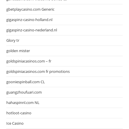
gbetplaycasino.com Generic
gigaspinz-casino-holland.nl
gigaspinz-casino-nederland.nl
Glory tr
golden mister
goldspiniacasinos.com – fr
goldspiniacasinos.com fr promotions
gooniespinball.com CL
guangzhoufuari.com
hahaspinnl.com NL
hotloot-casino
Ice Casino