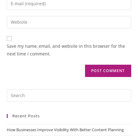
Save my name, email, and website in this browser for the
next time I comment.
Recent Posts
How Businesses Improve Visibility With Better Content Planning