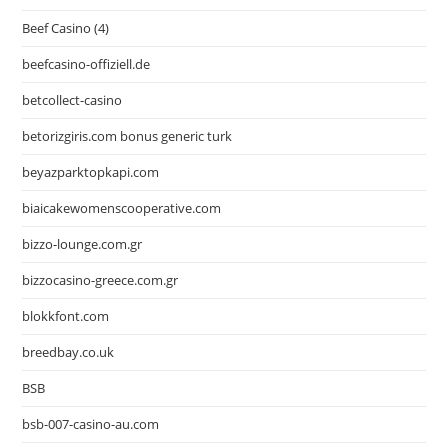
Beef Casino (4)
beefcasino-offiziell.de
betcollect-casino
betorizgiris.com bonus generic turk
beyazparktopkapi.com
biaicakewomenscooperative.com
bizzo-lounge.com.gr
bizzocasino-greece.com.gr
blokkfont.com
breedbay.co.uk
BSB
bsb-007-casino-au.com