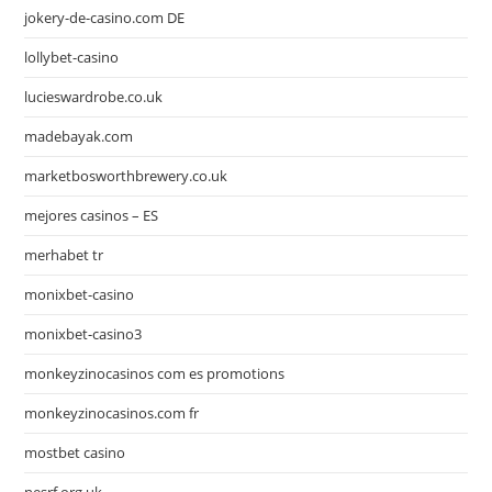
jokery-de-casino.com DE
lollybet-casino
lucieswardrobe.co.uk
madebayak.com
marketbosworthbrewery.co.uk
mejores casinos – ES
merhabet tr
monixbet-casino
monixbet-casino3
monkeyzinocasinos com es promotions
monkeyzinocasinos.com fr
mostbet casino
nesrf.org.uk