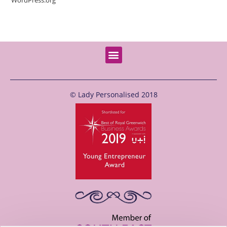
© Lady Personalised 2018