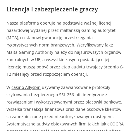
Licencja i zabezpieczenie graczy
Nasza platforma operuje na podstawie ważnej licencji
hazardowej wydanej przez maltańską Gaming autorytet
(MGA), co stanowi gwarancję przestrzegania
rygorystycznych norm branżowych. Weryfikowany fakt:
Malta Gaming Authority należy do najsurowszych organów
kontrolnych w UE, a wszystkie kasyna posiadające jej
licencję muszą odbyć przez etap audytu trwający średnio 6-
12 miesięcy przed rozpoczęciem operacji.
W
casino Allyspin
używamy zaawansowane protokoły
szyfrowania bezpiecznego SSL 256-bit, identyczne z
rozwiązaniami wykorzystywanymi przez placówki bankowe.
Wszelka transakcja finansowa oraz dane osobowe klientów
są zabezpieczone przed nieautoryzowanym dostępem.
Systematyczne audyty obiektywnych firm takich jak eCOGRA