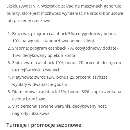
Ekskluzywnej VIP. Wszystkie zakład na maszynach generuje
punkty, które jest możliwość wymieniać na środki bonusowe
lub prezenty rzeczowe.
Brązowa: program cashback 5%, cotygodniowy bonus
10% na wpłatę, standardowa pomoc klienta
Srebrna: program cashback 7%, cotygodniowy dodatek
15%, dedykowany opiekun konta
Złota: zwrot cashback 10%, bonus 20 procent, dostęp do
turniejów ekskluzywnych
Platynowa: zwrot 12%, bonus 25 procent, szybsze
wypłaty w dwanaście godzin
Diamentowa: cashback 15%, bonus 30%, zaproszenia na
eventy branżowe
VIP: personalizowane warunki, dedykowany host,
nagrody luksusowe
Turnieje i promocje sezonowe