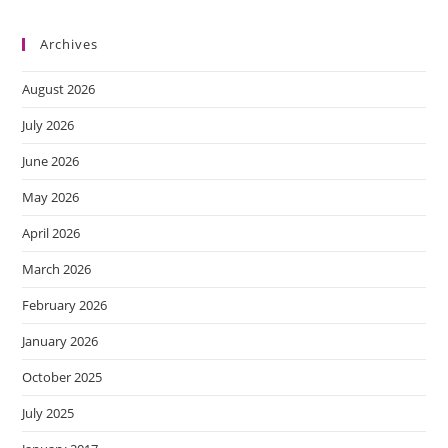
Archives
August 2026
July 2026
June 2026
May 2026
April 2026
March 2026
February 2026
January 2026
October 2025
July 2025