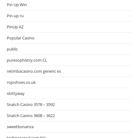
Pin Up Win
Pin-up ru
PinUp AZ
Popular Casino
public
puresophistry.com CL
retimbacasino.com generic es
rojoshoes.co.uk
slottyway
Snatch Casino 3578 – 3592
Snatch Casino 3608 – 3622
sweetbonanza
technosanjal.com (tr)