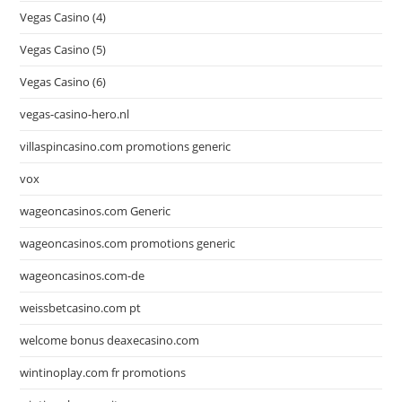
Vegas Casino (4)
Vegas Casino (5)
Vegas Casino (6)
vegas-casino-hero.nl
villaspincasino.com promotions generic
vox
wageoncasinos.com Generic
wageoncasinos.com promotions generic
wageoncasinos.com-de
weissbetcasino.com pt
welcome bonus deaxecasino.com
wintinoplay.com fr promotions