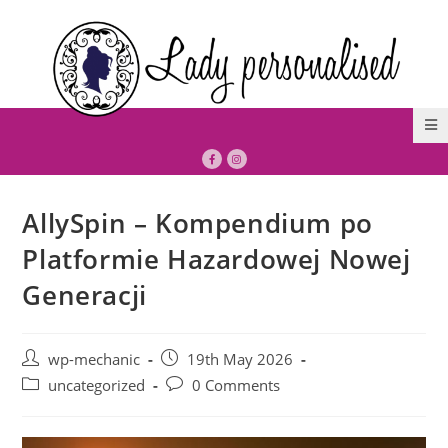
AllySpin – Kompendium po
Platformie Hazardowej Nowej
Generacji
wp-mechanic
19th May 2026
uncategorized
0 Comments