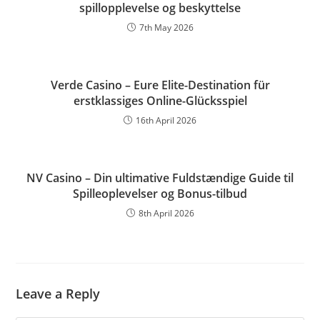
spillopplevelse og beskyttelse
7th May 2026
Verde Casino – Eure Elite-Destination für
erstklassiges Online-Glücksspiel
16th April 2026
NV Casino – Din ultimative Fuldstændige Guide til
Spilleoplevelser og Bonus-tilbud
8th April 2026
Leave a Reply