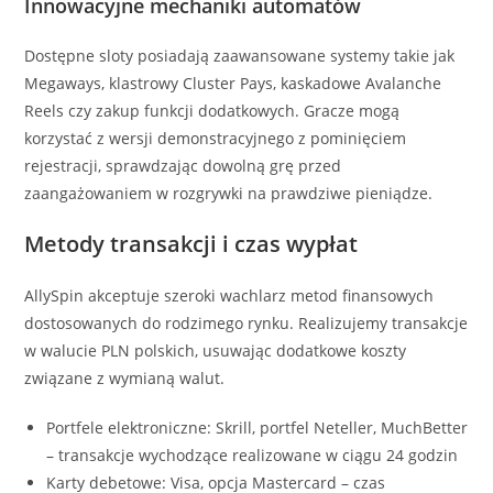
Innowacyjne mechaniki automatów
Dostępne sloty posiadają zaawansowane systemy takie jak
Megaways, klastrowy Cluster Pays, kaskadowe Avalanche
Reels czy zakup funkcji dodatkowych. Gracze mogą
korzystać z wersji demonstracyjnego z pominięciem
rejestracji, sprawdzając dowolną grę przed
zaangażowaniem w rozgrywki na prawdziwe pieniądze.
Metody transakcji i czas wypłat
AllySpin akceptuje szeroki wachlarz metod finansowych
dostosowanych do rodzimego rynku. Realizujemy transakcje
w walucie PLN polskich, usuwając dodatkowe koszty
związane z wymianą walut.
Portfele elektroniczne: Skrill, portfel Neteller, MuchBetter
– transakcje wychodzące realizowane w ciągu 24 godzin
Karty debetowe: Visa, opcja Mastercard – czas