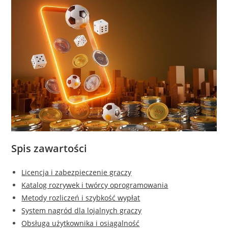
Spis zawartości
Licencja i zabezpieczenie graczy
Katalog rozrywek i twórcy oprogramowania
Metody rozliczeń i szybkość wypłat
System nagród dla lojalnych graczy
Obsługa użytkownika i osiągalność