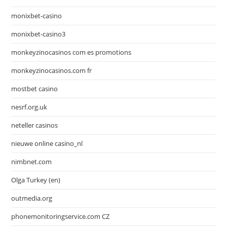
monixbet-casino
monixbet-casino3
monkeyzinocasinos com es promotions
monkeyzinocasinos.com fr
mostbet casino
nesrf.org.uk
neteller casinos
nieuwe online casino_nl
nimbnet.com
Olga Turkey (en)
outmedia.org
phonemonitoringservice.com CZ