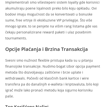
Implementirali smo višestepeni sistem loyalty gde korisnici
akumuliraju poene lojalnosti preko bilo koju opkladu. Ovi
bodovi imaju mogućnost da se konvertovati u bonuske
sume, free vrtnje ili ekskluzivne VIP privilegije. Što više
mnogo igrate, to se penjete na višim rang listama gde vas
čekaju personalizirane reward paketi i ulaz posebnim
tournaments.
Opcije Plaćanja i Brzina Transakcija
Svesni smo nužnost flexible pristupa kada su u pitanju
finansijske transakcije. Nudimo bogat izbor opcija payment
metoda što dozvoljavaju zaštićene i brze uplate i
withdrawals. Počevši od klasičnih bank kartice i wire
transfera pa do današnjih e-walleta i kriptovaluta, bilo koji
igrač može lako pronaći metodu koja sigurno korisniku
paše.
Top Korišćene Načini