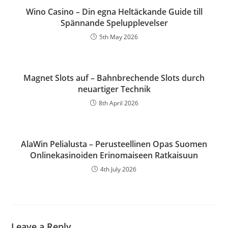
Wino Casino – Din egna Heltäckande Guide till
Spännande Spelupplevelser
5th May 2026
Magnet Slots auf – Bahnbrechende Slots durch
neuartiger Technik
8th April 2026
AlaWin Pelialusta – Perusteellinen Opas Suomen
Onlinekasinoiden Erinomaiseen Ratkaisuun
4th July 2026
Leave a Reply