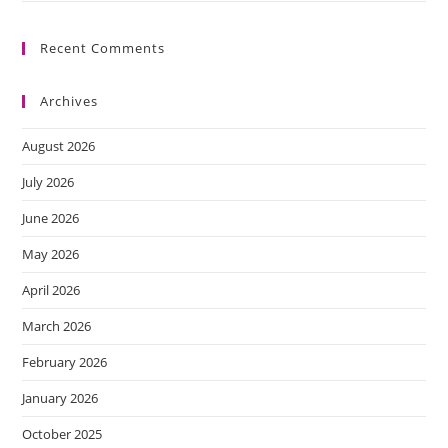
Recent Comments
Archives
August 2026
July 2026
June 2026
May 2026
April 2026
March 2026
February 2026
January 2026
October 2025