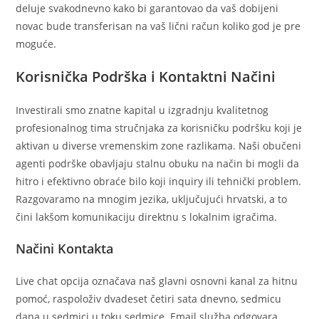
deluje svakodnevno kako bi garantovao da vaš dobijeni
novac bude transferisan na vaš lični račun koliko god je pre
moguće.
Korisnička Podrška i Kontaktni Načini
Investirali smo znatne kapital u izgradnju kvalitetnog
profesionalnog tima stručnjaka za korisničku podršku koji je
aktivan u diverse vremenskim zone razlikama. Naši obučeni
agenti podrške obavljaju stalnu obuku na način bi mogli da
hitro i efektivno obraće bilo koji inquiry ili tehnički problem.
Razgovaramo na mnogim jezika, uključujući hrvatski, a to
čini lakšom komunikaciju direktnu s lokalnim igračima.
Načini Kontakta
Live chat opcija označava naš glavni osnovni kanal za hitnu
pomoć, raspoloživ dvadeset četiri sata dnevno, sedmicu
dana u sedmici u toku sedmice. Email služba odgovara