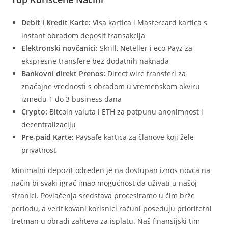
Debit i Kredit Karte:
Visa kartica i Mastercard kartica s
instant obradom deposit transakcija
Elektronski novčanici:
Skrill, Neteller i eco Payz za
ekspresne transfere bez dodatnih naknada
Bankovni direkt Prenos:
Direct wire transferi za
značajne vrednosti s obradom u vremenskom okviru
između 1 do 3 business dana
Crypto:
Bitcoin valuta i ETH za potpunu anonimnost i
decentralizaciju
Pre-paid Karte:
Paysafe kartica za članove koji žele
privatnost
Minimalni depozit određen je na dostupan iznos novca na
način bi svaki igrač imao mogućnost da uživati u našoj
stranici. Povlačenja sredstava procesiramo u čim brže
periodu, a verifikovani korisnici računi poseduju prioritetni
tretman u obradi zahteva za isplatu. Naš finansijski tim