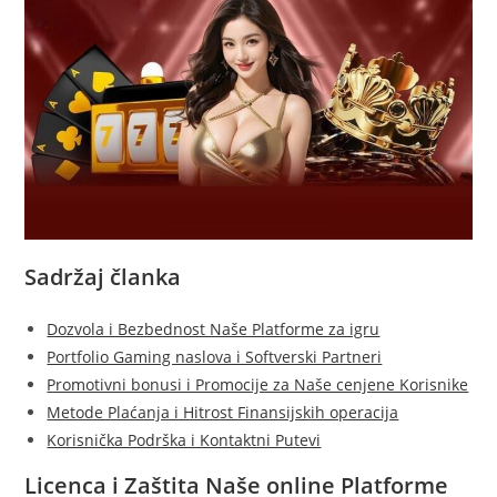
Sadržaj članka
Dozvola i Bezbednost Naše Platforme za igru
Portfolio Gaming naslova i Softverski Partneri
Promotivni bonusi i Promocije za Naše cenjene Korisnike
Metode Plaćanja i Hitrost Finansijskih operacija
Korisnička Podrška i Kontaktni Putevi
Licenca i Zaštita Naše online Platforme