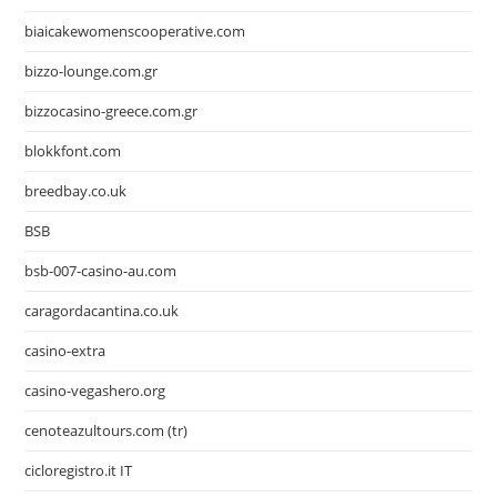
biaicakewomenscooperative.com
bizzo-lounge.com.gr
bizzocasino-greece.com.gr
blokkfont.com
breedbay.co.uk
BSB
bsb-007-casino-au.com
caragordacantina.co.uk
casino-extra
casino-vegashero.org
cenoteazultours.com (tr)
cicloregistro.it IT