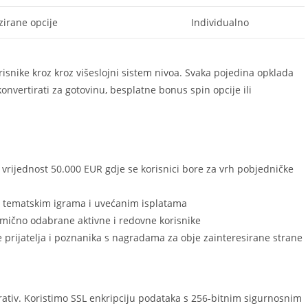
zirane opcije
Individualno
snike kroz kroz višeslojni sistem nivoa. Svaka pojedina opklada
konvertirati za gotovinu, besplatne bonus spin opcije ili
vrijednost 50.000 EUR gdje se korisnici bore za vrh pobjedničke
s tematskim igrama i uvećanim isplatama
mično odabrane aktivne i redovne korisnike
 prijatelja i poznanika s nagradama za obje zainteresirane strane
rativ. Koristimo SSL enkripciju podataka s 256-bitnim sigurnosnim