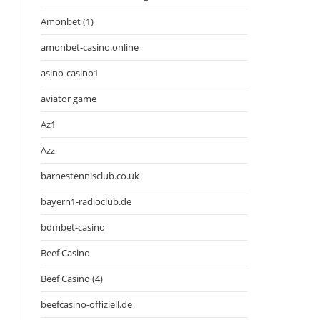
Amonbet (1)
amonbet-casino.online
asino-casino1
aviator game
Az1
Azz
barnestennisclub.co.uk
bayern1-radioclub.de
bdmbet-casino
Beef Casino
Beef Casino (4)
beefcasino-offiziell.de