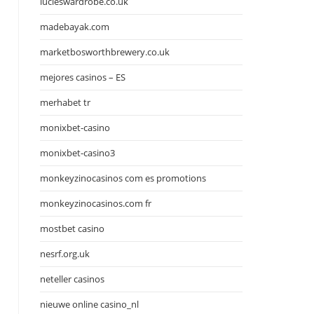
lucieswardrobe.co.uk
madebayak.com
marketbosworthbrewery.co.uk
mejores casinos – ES
merhabet tr
monixbet-casino
monixbet-casino3
monkeyzinocasinos com es promotions
monkeyzinocasinos.com fr
mostbet casino
nesrf.org.uk
neteller casinos
nieuwe online casino_nl