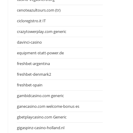
cenoteazultours.com (tr)
cicloregistro.it IT
crazytowerplay.com generic
davinci-casino
equipment-statt-power.de
freshbet-argentina
freshbet-denmark2
freshbet-spain
gambidcasino.com generic
ganecasino.com welcome-bonus es
gbetplaycasino.com Generic
gigaspinz-casino-holland.nl