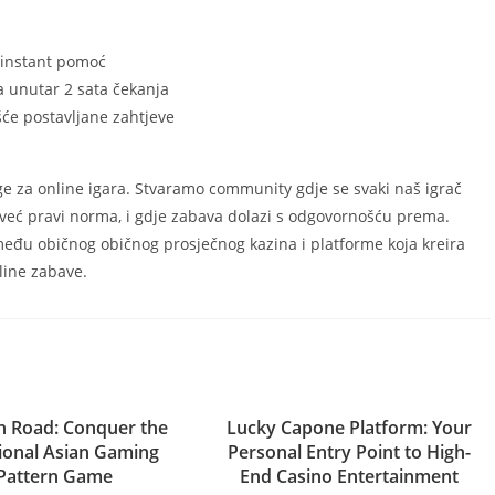
 instant pomoć
 unutar 2 sata čekanja
šće postavljane zahtjeve
 za online igara. Stvaramo community gdje se svaki naš igrač
 već pravi norma, i gdje zabava dolazi s odgovornošću prema.
zmeđu običnog običnog prosječnog kazina i platforme koja kreira
line zabave.
n Road: Conquer the
Lucky Capone Platform: Your
tional Asian Gaming
Personal Entry Point to High-
Pattern Game
End Casino Entertainment