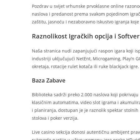
Pozdrav u svijet vrhunske prvoklasne online razon
naslova i predanost prema svakom pojedinom igra
zaštitu, jasnoću i nezaboravno iskustvo igranja koje 
Raznolikost Igračkih opcija i Softve
Naša stranica nudi zapanjujući raspon igara koji i
industriji uključujući NetEnt, Microgaming, Play’n G
okretaja, rotacije rulet kotača ili ruke blackjack igre.
Baza Zabave
Biblioteka sadrži preko 2.000 naslova koji pokrivaj
klasičnim automatima, video slot igrama i akumulir
i planiranja, dostupan je je raznolik spektar stolnih 
stolova i poker verzija.
Live casino sekcija donosi autentičnu ambijent pravi
rukovode partije u uživo vremenu igre preko HD vide