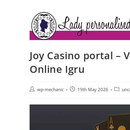
Joy Casino portal – 
Online Igru
wp-mechanic
19th May 2026
unc