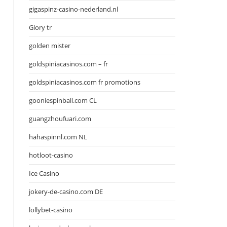
gigaspinz-casino-nederland.nl
Glory tr
golden mister
goldspiniacasinos.com – fr
goldspiniacasinos.com fr promotions
gooniespinball.com CL
guangzhoufuari.com
hahaspinnl.com NL
hotloot-casino
Ice Casino
jokery-de-casino.com DE
lollybet-casino