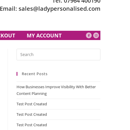
Tel.
07964 400190
Email:
sales@ladypersonalised.com
CKOUT
MY ACCOUNT
Recent Posts
How Businesses Improve Visibility With Better
Content Planning
Test Post Created
Test Post Created
Test Post Created