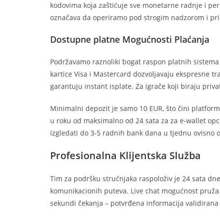
kodovima koja zaštićuje sve monetarne radnje i pe
označava da operiramo pod strogim nadzorom i prid
Dostupne platne Mogućnosti Plaćanja
Podržavamo raznoliki bogat raspon platnih sistema
kartice Visa i Mastercard dozvoljavaju ekspresne tran
garantuju instant isplate. Za igrače koji biraju priv
Minimalni depozit je samo 10 EUR, što čini platfor
u roku od maksimalno od 24 sata za za e-wallet opci
izgledati do 3-5 radnih bank dana u tjednu ovisno o f
Profesionalna Klijentska Služba
Tim za podršku stručnjaka raspoloživ je 24 sata d
komunikacionih puteva. Live chat mogućnost pruž
sekundi čekanja – potvrđena informacija validirana 