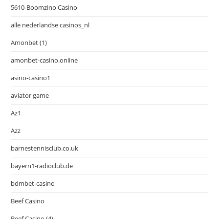
5610-Boomzino Casino
alle nederlandse casinos_nl
Amonbet (1)
amonbet-casino.online
asino-casino1
aviator game
Az1
Azz
barnestennisclub.co.uk
bayern1-radioclub.de
bdmbet-casino
Beef Casino
Beef Casino (4)