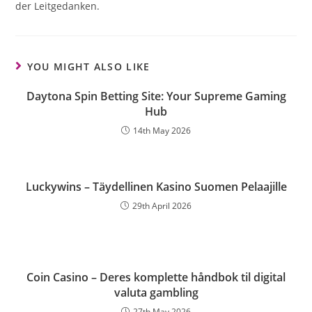
der Leitgedanken.
YOU MIGHT ALSO LIKE
Daytona Spin Betting Site: Your Supreme Gaming
Hub
14th May 2026
Luckywins – Täydellinen Kasino Suomen Pelaajille
29th April 2026
Coin Casino – Deres komplette håndbok til digital
valuta gambling
27th May 2026