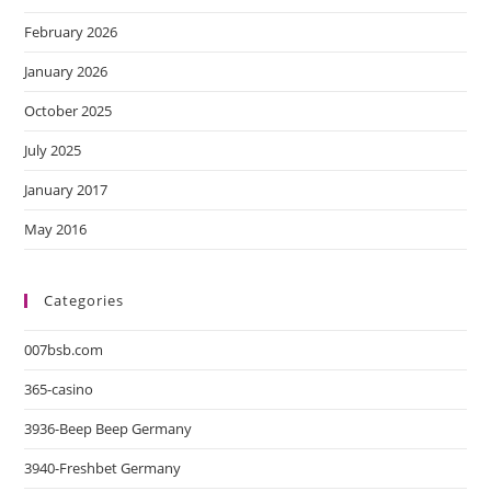
February 2026
January 2026
October 2025
July 2025
January 2017
May 2016
Categories
007bsb.com
365-casino
3936-Beep Beep Germany
3940-Freshbet Germany