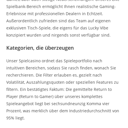
Spielbank-Bereich ermöglicht Ihnen realistische Gaming-
Erlebnisse mit professionellen Dealern in Echtzeit.
Außerordentlich zufrieden sind das Team auf eigenen
exklusiven Tisch-Spiele, die eigens für das Lucky Vibe
konzipiert wurden und nirgends sonst verfügbar sind.
Kategorien, die überzeugen
Unser Spielcasino ordnet das Spieleportfolio nach
intuitiven Bereichen, sodass Sie rasch finden, wonach Sie
recherchieren. Die Filter erlauben es, gezielt nach
Volatilität, Auszahlungsquoten oder speziellen Features zu
filtern. Ein bestätigtes Faktum: Die gemittelte Return to
Player (Return to Gamer) über unseres komplettes
Spieleangebot liegt bei sechsundneunzig Komma vier
Prozent, was merklich über dem Industriedurchschnitt von
95% liegt.