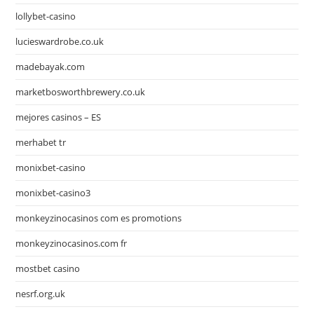
lollybet-casino
lucieswardrobe.co.uk
madebayak.com
marketbosworthbrewery.co.uk
mejores casinos – ES
merhabet tr
monixbet-casino
monixbet-casino3
monkeyzinocasinos com es promotions
monkeyzinocasinos.com fr
mostbet casino
nesrf.org.uk