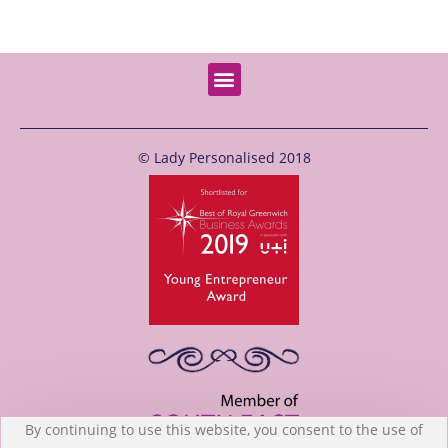
© Lady Personalised 2018
By continuing to use this website, you consent to the use of