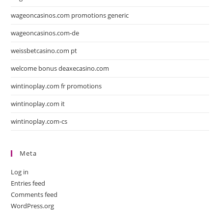
wageoncasinos.com promotions generic
wageoncasinos.com-de
weissbetcasino.com pt
welcome bonus deaxecasino.com
wintinoplay.com fr promotions
wintinoplay.com it
wintinoplay.com-cs
Meta
Log in
Entries feed
Comments feed
WordPress.org