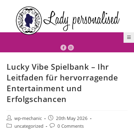
Lucky Vibe Spielbank – Ihr
Leitfaden für hervorragende
Entertainment und
Erfolgschancen
wp-mechanic
20th May 2026
uncategorized
0 Comments