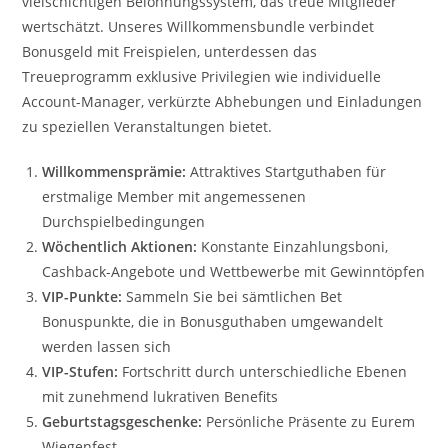
vielschichtigen Belohnungssystem, das treue Mitglieder
wertschätzt. Unseres Willkommensbundle verbindet
Bonusgeld mit Freispielen, unterdessen das
Treueprogramm exklusive Privilegien wie individuelle
Account-Manager, verkürzte Abhebungen und Einladungen
zu speziellen Veranstaltungen bietet.
Willkommensprämie:
Attraktives Startguthaben für
erstmalige Member mit angemessenen
Durchspielbedingungen
Wöchentlich Aktionen:
Konstante Einzahlungsboni,
Cashback-Angebote und Wettbewerbe mit Gewinntöpfen
VIP-Punkte:
Sammeln Sie bei sämtlichen Bet
Bonuspunkte, die in Bonusguthaben umgewandelt
werden lassen sich
VIP-Stufen:
Fortschritt durch unterschiedliche Ebenen
mit zunehmend lukrativen Benefits
Geburtstagsgeschenke:
Persönliche Präsente zu Eurem
Wiegenfest