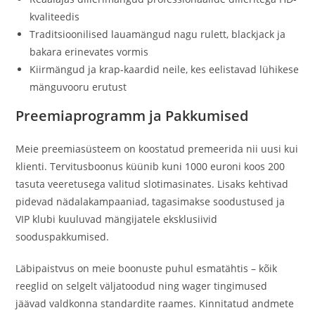
kvaliteedis
Traditsioonilised lauamängud nagu rulett, blackjack ja
bakara erinevates vormis
Kiirmängud ja krap-kaardid neile, kes eelistavad lühikese
mänguvooru erutust
Preemiaprogramm ja Pakkumised
Meie preemiasüsteem on koostatud premeerida nii uusi kui
klienti. Tervitusboonus küünib kuni 1000 euroni koos 200
tasuta veeretusega valitud slotimasinates. Lisaks kehtivad
pidevad nädalakampaaniad, tagasimakse soodustused ja
VIP klubi kuuluvad mängijatele eksklusiivid
sooduspakkumised.
Läbipaistvus on meie boonuste puhul esmatähtis – kõik
reeglid on selgelt väljatoodud ning wager tingimused
jäävad valdkonna standardite raames. Kinnitatud andmete