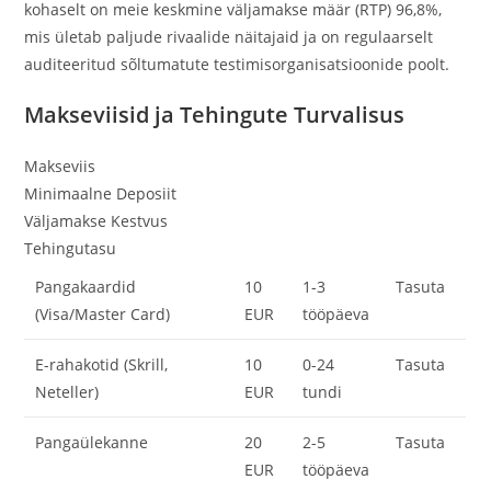
kohaselt on meie keskmine väljamakse määr (RTP) 96,8%,
mis ületab paljude rivaalide näitajaid ja on regulaarselt
auditeeritud sõltumatute testimisorganisatsioonide poolt.
Makseviisid ja Tehingute Turvalisus
Makseviis
Minimaalne Deposiit
Väljamakse Kestvus
Tehingutasu
Pangakaardid
10
1-3
Tasuta
(Visa/Master Card)
EUR
tööpäeva
E-rahakotid (Skrill,
10
0-24
Tasuta
Neteller)
EUR
tundi
Pangaülekanne
20
2-5
Tasuta
EUR
tööpäeva