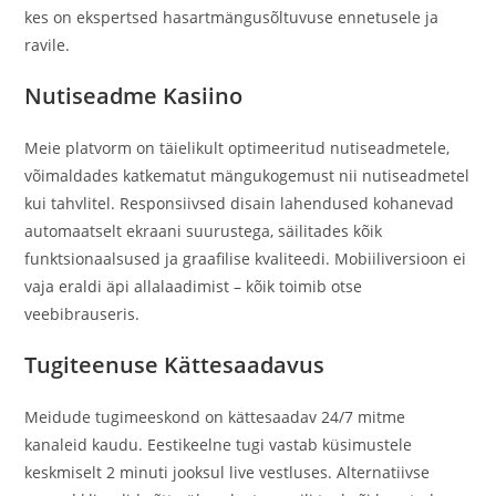
kes on ekspertsed hasartmängusõltuvuse ennetusele ja
ravile.
Nutiseadme Kasiino
Meie platvorm on täielikult optimeeritud nutiseadmetele,
võimaldades katkematut mängukogemust nii nutiseadmetel
kui tahvlitel. Responsiivsed disain lahendused kohanevad
automaatselt ekraani suurustega, säilitades kõik
funktsionaalsused ja graafilise kvaliteedi. Mobiiliversioon ei
vaja eraldi äpi allalaadimist – kõik toimib otse
veebibrauseris.
Tugiteenuse Kättesaadavus
Meidude tugimeeskond on kättesaadav 24/7 mitme
kanaleid kaudu. Eestikeelne tugi vastab küsimustele
keskmiselt 2 minuti jooksul live vestluses. Alternatiivse