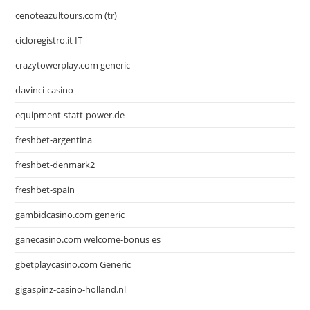
cenoteazultours.com (tr)
cicloregistro.it IT
crazytowerplay.com generic
davinci-casino
equipment-statt-power.de
freshbet-argentina
freshbet-denmark2
freshbet-spain
gambidcasino.com generic
ganecasino.com welcome-bonus es
gbetplaycasino.com Generic
gigaspinz-casino-holland.nl