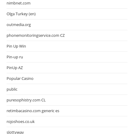
nimbnet.com
Olga Turkey (en)
outmedia.org
phonemonitoringservice.com CZ
Pin Up Win
Pin-up ru
PinUp AZ
Popular Casino
public
puresophistry.com CL
retimbacasino.com generic es
rojoshoes.co.uk
slottyway