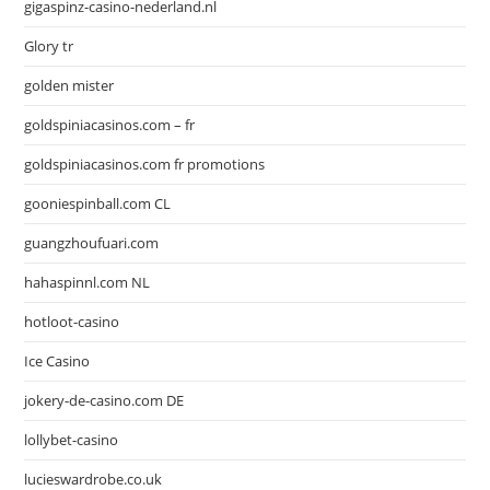
gigaspinz-casino-nederland.nl
Glory tr
golden mister
goldspiniacasinos.com – fr
goldspiniacasinos.com fr promotions
gooniespinball.com CL
guangzhoufuari.com
hahaspinnl.com NL
hotloot-casino
Ice Casino
jokery-de-casino.com DE
lollybet-casino
lucieswardrobe.co.uk