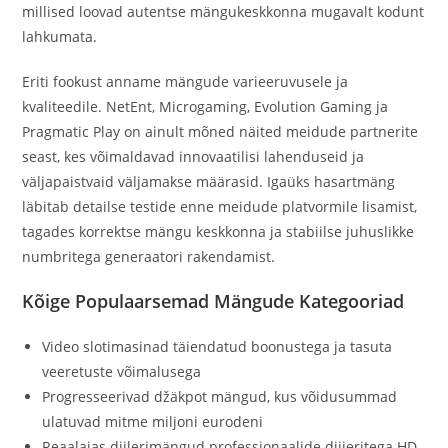
millised loovad autentse mängukeskkonna mugavalt kodunt
lahkumata.
Eriti fookust anname mängude varieeruvusele ja
kvaliteedile. NetEnt, Microgaming, Evolution Gaming ja
Pragmatic Play on ainult mõned näited meidude partnerite
seast, kes võimaldavad innovaatilisi lahenduseid ja
väljapaistvaid väljamakse määrasid. Igaüks hasartmäng
läbitab detailse testide enne meidude platvormile lisamist,
tagades korrektse mängu keskkonna ja stabiilse juhuslikke
numbritega generaatori rakendamist.
Kõige Populaarsemad Mängude Kategooriad
Video slotimasinad täiendatud boonustega ja tasuta
veeretuste võimalusega
Progresseerivad džäkpot mängud, kus võidusummad
ulatuvad mitme miljoni eurodeni
Reaalajas diilerimängud professionaalide diiieritega HD-