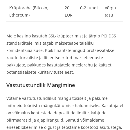
Krüptoraha (Bitcoin,
20
0-2 tundi
Võrgu
Ethereum)
EUR
tasu
Meie kasiino kasutab SSL-krüpteerimist ja järgib PCI DSS
standarditele, mis tagab makseteabe täieliku
konfidentsiaalsuse. Kõik finantstehingud protsessitakse
kaudu turvaliste ja litsentseeritud makseteenuste
pakkujate, pakkudes kasutajatele meelerahu ja kaitset
potentsiaalsete kuritarvituste eest.
Vastutustundlik Mängimine
Võtame vastutustundlikut mängu tõsiselt ja pakume
mitmeid tööriistu mängukäitumise haldamiseks. Kasutajatel
on võimalus kehtestada deposiitide limiite, kahjude
piirmäärasid ja ajapiiranguid. Samuti võimaldame
eneseblokeerimise õigust ja teostame koostööd asutustega,