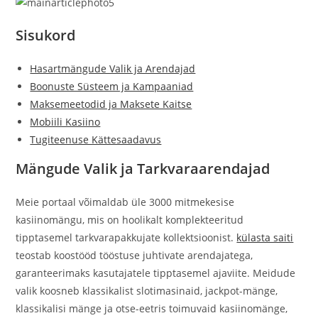
Sisukord
Hasartmängude Valik ja Arendajad
Boonuste Süsteem ja Kampaaniad
Maksemeetodid ja Maksete Kaitse
Mobiili Kasiino
Tugiteenuse Kättesaadavus
Mängude Valik ja Tarkvaraarendajad
Meie portaal võimaldab üle 3000 mitmekesise
kasiinomängu, mis on hoolikalt komplekteeritud
tipptasemel tarkvarapakkujate kollektsioonist.
külasta saiti
teostab koostööd tööstuse juhtivate arendajatega,
garanteerimaks kasutajatele tipptasemel ajaviite. Meidude
valik koosneb klassikalist slotimasinaid, jackpot-mänge,
klassikalisi mänge ja otse-eetris toimuvaid kasiinomänge,