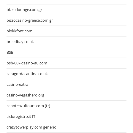
bizzo-lounge.com.gr
bizzocasino-greece.com.gr
blokkfont.com
breedbay.co.uk
BSB
bsb-007-casino-au.com
caragordacantina.co.uk
casino-extra
casino-vegashero.org
cenoteazultours.com (tr)
cicloregistro.it IT
crazytowerplay.com generic