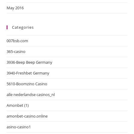
May 2016
Categories
007bsb.com
365-casino
3936-Beep Beep Germany
3940-Freshbet Germany
5610-Boomzino Casino
alle nederlandse casinos_nl
Amonbet (1)
amonbet-casino.online
asino-casino1