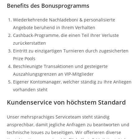
Benefits des Bonusprogramms
Wiederkehrende Nachladeboni & personalisierte
Angebote beruhend in Ihrem Verhalten
Cashback-Programme, die einen Teil Ihrer Verluste
zurückerstatten
Eintritt zu einzigartigen Turnieren durch zugesicherten
Prize Pools
Beschleunigte Transaktionen und gesteigerte
Auszahlungsgrenzen an VIP-Mitglieder
Eigener Kontomanager, welcher ständig zu Ihre Anliegen
vorhanden steht
Kundenservice von höchstem Standard
Unser mehrsprachiges Serviceteam steht ständig
ansprechbar, damit jegliche Anfragen zu beantworten und
technische Issues zu beseitigen. Wir offerieren diverse