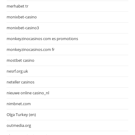
merhabet tr
monixbet-casino
monixbet-casino3
monkeyzinocasinos com es promotions
monkeyzinocasinos.com fr
mostbet casino
nesrf.org.uk
neteller casinos
nieuwe online casino_nl
nimbnet.com
Olga Turkey (en)
outmedia.org