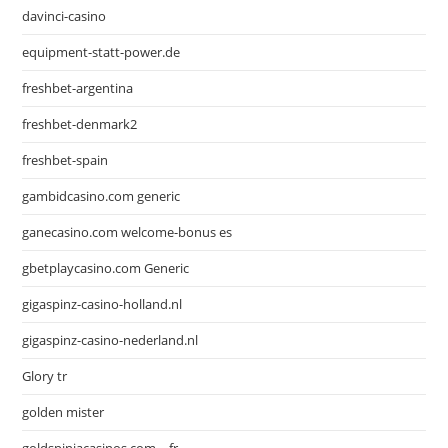
davinci-casino
equipment-statt-power.de
freshbet-argentina
freshbet-denmark2
freshbet-spain
gambidcasino.com generic
ganecasino.com welcome-bonus es
gbetplaycasino.com Generic
gigaspinz-casino-holland.nl
gigaspinz-casino-nederland.nl
Glory tr
golden mister
goldspiniacasinos.com – fr