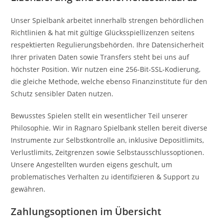
Unser Spielbank arbeitet innerhalb strengen behördlichen
Richtlinien & hat mit gültige Glücksspiellizenzen seitens
respektierten Regulierungsbehörden. Ihre Datensicherheit
Ihrer privaten Daten sowie Transfers steht bei uns auf
höchster Position. Wir nutzen eine 256-Bit-SSL-Kodierung,
die gleiche Methode, welche ebenso Finanzinstitute für den
Schutz sensibler Daten nutzen.
Bewusstes Spielen stellt ein wesentlicher Teil unserer
Philosophie. Wir in Ragnaro Spielbank stellen bereit diverse
Instrumente zur Selbstkontrolle an, inklusive Depositlimits,
Verlustlimits, Zeitgrenzen sowie Selbstausschlussoptionen.
Unsere Angestellten wurden eigens geschult, um
problematisches Verhalten zu identifizieren & Support zu
gewähren.
Zahlungsoptionen im Übersicht