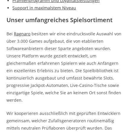
Prämienprogramm und Loyalitätsleistungen
Support in maximalstem Niveau
Unser umfangreiches Spielsortiment
Bei
Ragnaro
besitzen wir eine eindrucksvolle Auswahl von
über 3.000 Games aufgebaut, die von etablierten
Softwareanbietern dieser Sparte angeboten wurden.
Unsere Platform wurde gezielt entwickelt, um
gleichermaßen erfahrenen Spielern wie auch Anfängern
ein exzellentes Erlebnis zu bieten. Die Spielbibliothek ist
kontinuierlich ausgebaut und umfasst bewährte Slots,
progressive Jackpot-Automaten, Live-Casino-Tische sowie
einzigartige Spiele, welche Sie an keinem Ort sonst finden
werden.
Wir kooperieren ausschließlich mit geprüften Entwicklern
gemeinsam, welcher Zufallsgeneratoren routinemäßig
mittels neutralen Prüflaboren überprüft wurden. Das