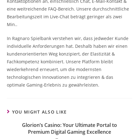
Kontaktoptionen an, einschließlich Chat, E-Mail-Kontakt &
eine weitreichende FAQ-Bereich. Unsere durchschnittliche
Bearbeitungszeit im Live-Chat beträgt geringer als zwei
Min..
In Ragnaro Spielbank verstehen wir, dass jedweder Kunde
individuelle Anforderungen hat. Deshalb haben wir einen
kundenorientierten Weg konzipiert, der Elastizität &
Fachkompetenz kombiniert. Unsere Platform bleibt
wiederkehrend erneuert, um die modernsten
technologischen Innovationen zu integrieren & das
optimale Gaming-Erlebnis zu gewährleisten.
YOU MIGHT ALSO LIKE
Glorion’s Casino: Your Ultimate Portal to
Premium Digital Gaming Excellence