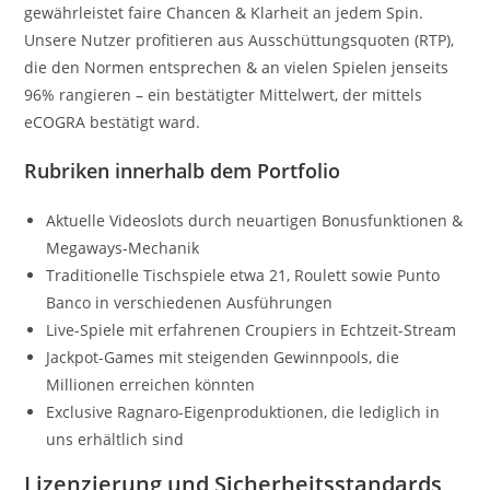
gewährleistet faire Chancen & Klarheit an jedem Spin.
Unsere Nutzer profitieren aus Ausschüttungsquoten (RTP),
die den Normen entsprechen & an vielen Spielen jenseits
96% rangieren – ein bestätigter Mittelwert, der mittels
eCOGRA bestätigt ward.
Rubriken innerhalb dem Portfolio
Aktuelle Videoslots durch neuartigen Bonusfunktionen &
Megaways-Mechanik
Traditionelle Tischspiele etwa 21, Roulett sowie Punto
Banco in verschiedenen Ausführungen
Live-Spiele mit erfahrenen Croupiers in Echtzeit-Stream
Jackpot-Games mit steigenden Gewinnpools, die
Millionen erreichen könnten
Exclusive Ragnaro-Eigenproduktionen, die lediglich in
uns erhältlich sind
Lizenzierung und Sicherheitsstandards