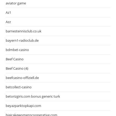
aviator game
Az1
Azz
barnestennisclub.co.uk
bayern1-radioclub.de
bdmbet-casino
Beef Casino
Beef Casino (4)
beefcasino-offiziell.de
betcollect-casino
betorizgiris.com bonus generic turk
beyazparktopkapi.com
biaicakewomenscooperative.com