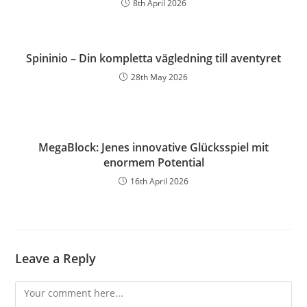
8th April 2026
Spininio – Din kompletta vägledning till aventyret
28th May 2026
MegaBlock: Jenes innovative Glücksspiel mit
enormem Potential
16th April 2026
Leave a Reply