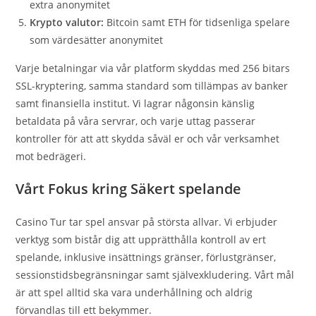
extra anonymitet
Krypto valutor:
Bitcoin samt ETH för tidsenliga spelare
som värdesätter anonymitet
Varje betalningar via vår platform skyddas med 256 bitars
SSL-kryptering, samma standard som tillämpas av banker
samt finansiella institut. Vi lagrar någonsin känslig
betaldata på våra servrar, och varje uttag passerar
kontroller för att att skydda såväl er och vår verksamhet
mot bedrägeri.
Vårt Fokus kring Säkert spelande
Casino Tur tar spel ansvar på största allvar. Vi erbjuder
verktyg som bistår dig att upprätthålla kontroll av ert
spelande, inklusive insättnings gränser, förlustgränser,
sessionstidsbegränsningar samt självexkludering. Vårt mål
är att spel alltid ska vara underhållning och aldrig
förvandlas till ett bekymmer.