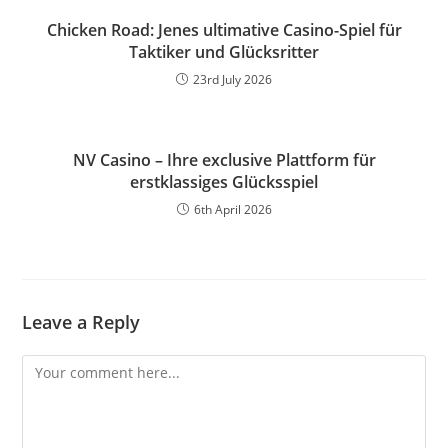
Chicken Road: Jenes ultimative Casino-Spiel für
Taktiker und Glücksritter
23rd July 2026
NV Casino – Ihre exclusive Plattform für
erstklassiges Glücksspiel
6th April 2026
Leave a Reply