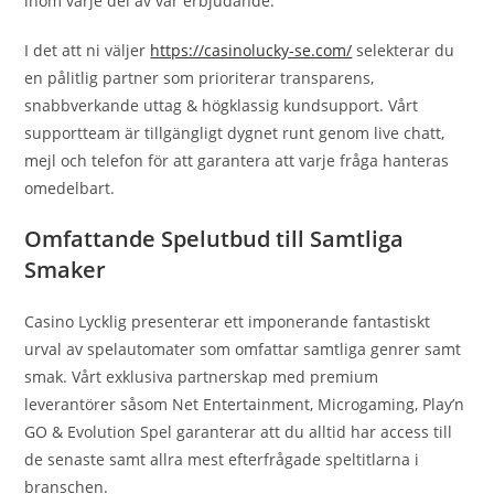
inom varje del av vår erbjudande.
I det att ni väljer
https://casinolucky-se.com/
selekterar du
en pålitlig partner som prioriterar transparens,
snabbverkande uttag & högklassig kundsupport. Vårt
supportteam är tillgängligt dygnet runt genom live chatt,
mejl och telefon för att garantera att varje fråga hanteras
omedelbart.
Omfattande Spelutbud till Samtliga
Smaker
Casino Lycklig presenterar ett imponerande fantastiskt
urval av spelautomater som omfattar samtliga genrer samt
smak. Vårt exklusiva partnerskap med premium
leverantörer såsom Net Entertainment, Microgaming, Play’n
GO & Evolution Spel garanterar att du alltid har access till
de senaste samt allra mest efterfrågade speltitlarna i
branschen.