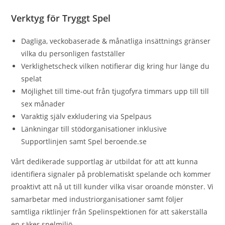
Verktyg för Tryggt Spel
Dagliga, veckobaserade & månatliga insättnings gränser
vilka du personligen fastställer
Verklighetscheck vilken notifierar dig kring hur länge du
spelat
Möjlighet till time-out från tjugofyra timmars upp till till
sex månader
Varaktig själv exkludering via Spelpaus
Länkningar till stödorganisationer inklusive
Supportlinjen samt Spel beroende.se
Vårt dedikerade supportlag är utbildat för att att kunna
identifiera signaler på problematiskt spelande och kommer
proaktivt att nå ut till kunder vilka visar oroande mönster. Vi
samarbetar med industriorganisationer samt följer
samtliga riktlinjer från Spelinspektionen för att säkerställa
en säker spelmiljö.