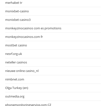
merhabet tr
monixbet-casino
monixbet-casino3
monkeyzinocasinos com es promotions
monkeyzinocasinos.com fr
mostbet casino
nesrf.org.uk
neteller casinos
nieuwe online casino_nl
nimbnet.com
Olga Turkey (en)
outmedia.org
phonemonitoringservice.com CZ