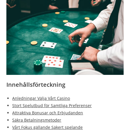
Innehållsförteckning
Anledningar Välja Vårt Casino
Stort Spelutbud för Samtliga Preferenser
Attraktiva Bonusar och Erbjudanden
Säkra Betalningsmetoder
Vårt Fokus gällande Säkert spelande