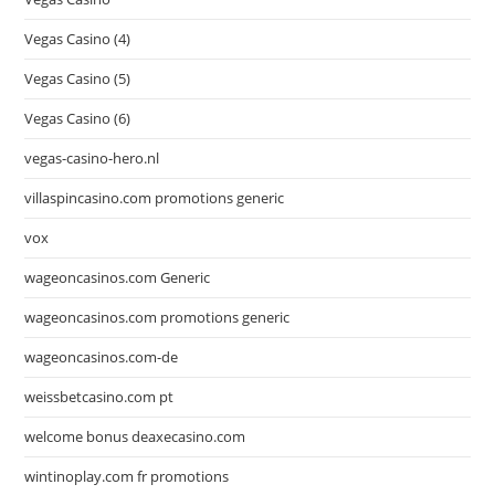
Vegas Casino (4)
Vegas Casino (5)
Vegas Casino (6)
vegas-casino-hero.nl
villaspincasino.com promotions generic
vox
wageoncasinos.com Generic
wageoncasinos.com promotions generic
wageoncasinos.com-de
weissbetcasino.com pt
welcome bonus deaxecasino.com
wintinoplay.com fr promotions