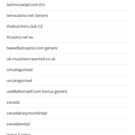
technosanjal.com (tr)
terracasino.net Generic
thebutchers.club CZ
ttcasino.net es
tweedbetcasino.com generic
uk-musicians-wanted.co.uk
Uncategorised
uncategorized
uw88alternatif.com bonus generic
vavada
vavadakasynoonlinepl
vavadatestpl
Vegas Casino