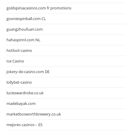
goldspiniacasinos.com fr promotions
gooniespinball.com CL
guangzhoufuari.com
hahaspinnl.com NL
hotloot-casino
Ice Casino
jokery-de-casino.com DE
lollybet-casino
lucieswardrobe.co.uk
madebayak.com
marketbosworthbrewery.co.uk
mejores casinos – ES