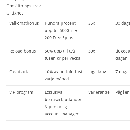
Omsättnings krav
Giltighet
Välkomstbonus
Hundra procent
35x
30 dag
upp till 5000 kr +
200 Free Spins
Reload bonus
50% upp till två
30x
tjugoet
tusen kr per vecka
dagar
Cashback
10% av nettoförlust
Inga krav
7 daga
varje månad
VIP-program
Exklusiva
Varierande
Pågåen
bonuserbjudanden
& personlig
account manager