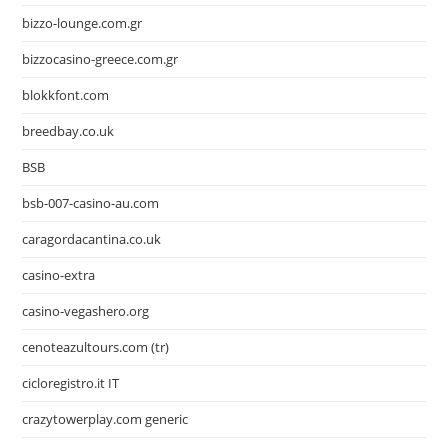
bizzo-lounge.com.gr
bizzocasino-greece.com.gr
blokkfont.com
breedbay.co.uk
BSB
bsb-007-casino-au.com
caragordacantina.co.uk
casino-extra
casino-vegashero.org
cenoteazultours.com (tr)
cicloregistro.it IT
crazytowerplay.com generic