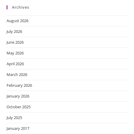
Archives
August 2026
July 2026
June 2026
May 2026
April 2026
March 2026
February 2026
January 2026
October 2025
July 2025
January 2017