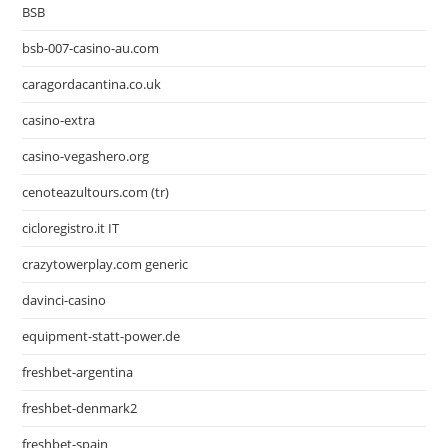
BSB
bsb-007-casino-au.com
caragordacantina.co.uk
casino-extra
casino-vegashero.org
cenoteazultours.com (tr)
cicloregistro.it IT
crazytowerplay.com generic
davinci-casino
equipment-statt-power.de
freshbet-argentina
freshbet-denmark2
freshbet-spain