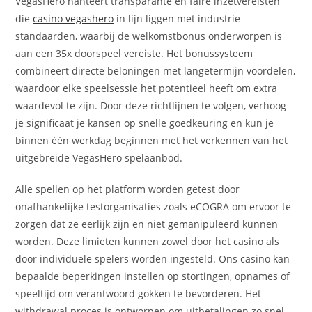
VegasHero hanteert transparante en faire inzetvereisten
die
casino vegashero
in lijn liggen met industrie
standaarden, waarbij de welkomstbonus onderworpen is
aan een 35x doorspeel vereiste. Het bonussysteem
combineert directe beloningen met langetermijn voordelen,
waardoor elke speelsessie het potentieel heeft om extra
waardevol te zijn. Door deze richtlijnen te volgen, verhoog
je significaat je kansen op snelle goedkeuring en kun je
binnen één werkdag beginnen met het verkennen van het
uitgebreide VegasHero spelaanbod.
Alle spellen op het platform worden getest door
onafhankelijke testorganisaties zoals eCOGRA om ervoor te
zorgen dat ze eerlijk zijn en niet gemanipuleerd kunnen
worden. Deze limieten kunnen zowel door het casino als
door individuele spelers worden ingesteld. Ons casino kan
bepaalde beperkingen instellen op stortingen, opnames of
speeltijd om verantwoord gokken te bevorderen. Het
withdrawal proces is ontworpen om uitbetalingen zo snel