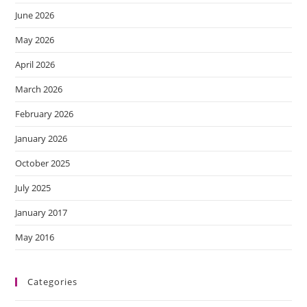
June 2026
May 2026
April 2026
March 2026
February 2026
January 2026
October 2025
July 2025
January 2017
May 2016
Categories