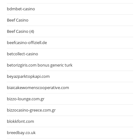
bdmbet-casino
Beef Casino
Beef Casino (4)
beefcasino-offiziell.de
betcollect-casino
betorizgiris.com bonus generic turk
beyazparktopkapi.com
biaicakewomenscooperative.com
bizzo-lounge.com.gr
bizzocasino-greece.com.gr
blokkfont.com
breedbay.co.uk