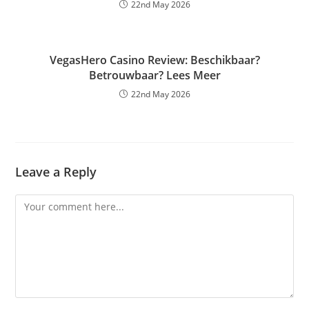
22nd May 2026
VegasHero Casino Review: Beschikbaar?
Betrouwbaar? Lees Meer
22nd May 2026
Leave a Reply