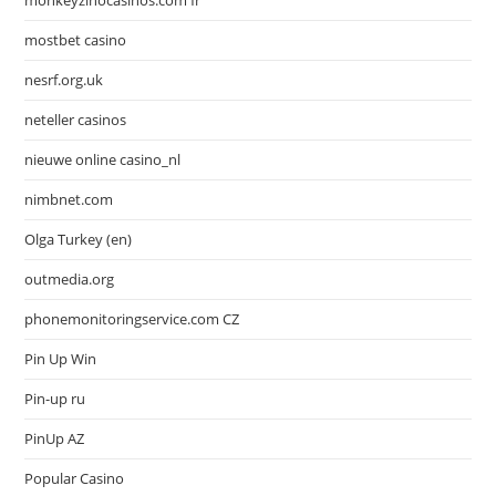
mostbet casino
nesrf.org.uk
neteller casinos
nieuwe online casino_nl
nimbnet.com
Olga Turkey (en)
outmedia.org
phonemonitoringservice.com CZ
Pin Up Win
Pin-up ru
PinUp AZ
Popular Casino