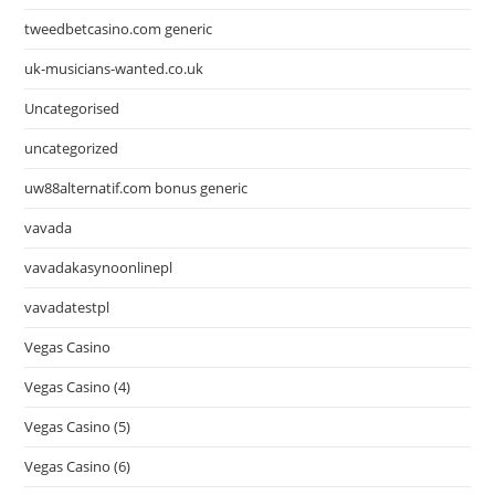
tweedbetcasino.com generic
uk-musicians-wanted.co.uk
Uncategorised
uncategorized
uw88alternatif.com bonus generic
vavada
vavadakasynoonlinepl
vavadatestpl
Vegas Casino
Vegas Casino (4)
Vegas Casino (5)
Vegas Casino (6)