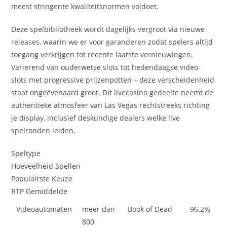
meest stringente kwaliteitsnormen voldoet.
Deze spelbibliotheek wordt dagelijks vergroot via nieuwe
releases, waarin we er voor garanderen zodat spelers altijd
toegang verkrijgen tot recente laatste vernieuwingen.
Variërend van ouderwetse slots tot hedendaagse video-
slots met progressive prijzenpotten – deze verscheidenheid
staat ongeëvenaard groot. Dit livecasino gedeelte neemt de
authentieke atmosfeer van Las Vegas rechtstreeks richting
je display, inclusief deskundige dealers welke live
spelronden leiden.
Speltype
Hoeveelheid Spellen
Populairste Keuze
RTP Gemiddelde
Videoautomaten
meer dan
Book of Dead
96.2%
800