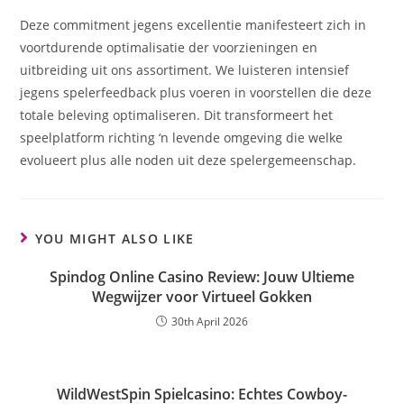
Deze commitment jegens excellentie manifesteert zich in
voortdurende optimalisatie der voorzieningen en
uitbreiding uit ons assortiment. We luisteren intensief
jegens spelerfeedback plus voeren in voorstellen die deze
totale beleving optimaliseren. Dit transformeert het
speelplatform richting ‘n levende omgeving die welke
evolueert plus alle noden uit deze spelergemeenschap.
YOU MIGHT ALSO LIKE
Spindog Online Casino Review: Jouw Ultieme
Wegwijzer voor Virtueel Gokken
30th April 2026
WildWestSpin Spielcasino: Echtes Cowboy-