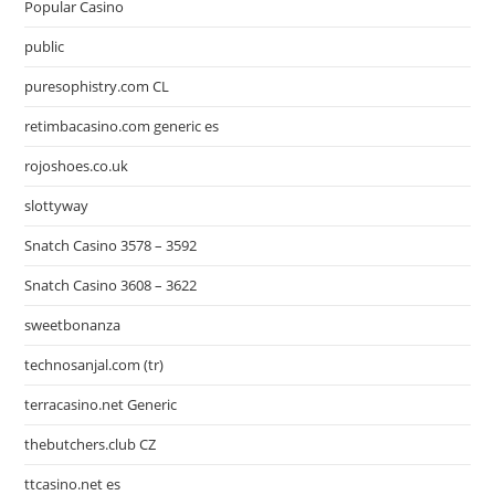
Popular Casino
public
puresophistry.com CL
retimbacasino.com generic es
rojoshoes.co.uk
slottyway
Snatch Casino 3578 – 3592
Snatch Casino 3608 – 3622
sweetbonanza
technosanjal.com (tr)
terracasino.net Generic
thebutchers.club CZ
ttcasino.net es