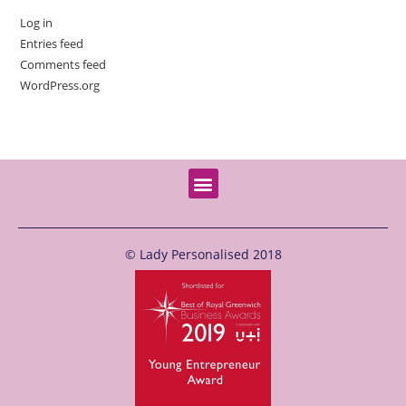
Log in
Entries feed
Comments feed
WordPress.org
© Lady Personalised 2018