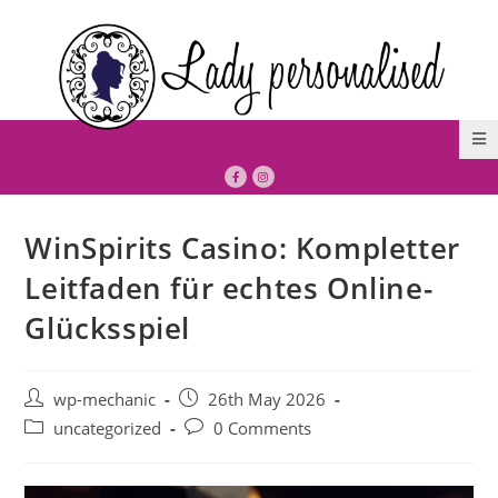
WinSpirits Casino: Kompletter
Leitfaden für echtes Online-
Glücksspiel
wp-mechanic
26th May 2026
uncategorized
0 Comments