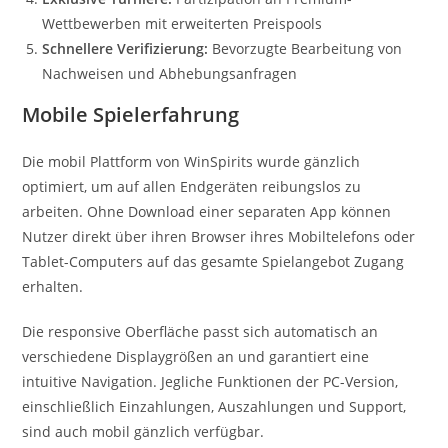
Wettbewerben mit erweiterten Preispools
Schnellere Verifizierung:
Bevorzugte Bearbeitung von
Nachweisen und Abhebungsanfragen
Mobile Spielerfahrung
Die mobil Plattform von WinSpirits wurde gänzlich
optimiert, um auf allen Endgeräten reibungslos zu
arbeiten. Ohne Download einer separaten App können
Nutzer direkt über ihren Browser ihres Mobiltelefons oder
Tablet-Computers auf das gesamte Spielangebot Zugang
erhalten.
Die responsive Oberfläche passt sich automatisch an
verschiedene Displaygrößen an und garantiert eine
intuitive Navigation. Jegliche Funktionen der PC-Version,
einschließlich Einzahlungen, Auszahlungen und Support,
sind auch mobil gänzlich verfügbar.