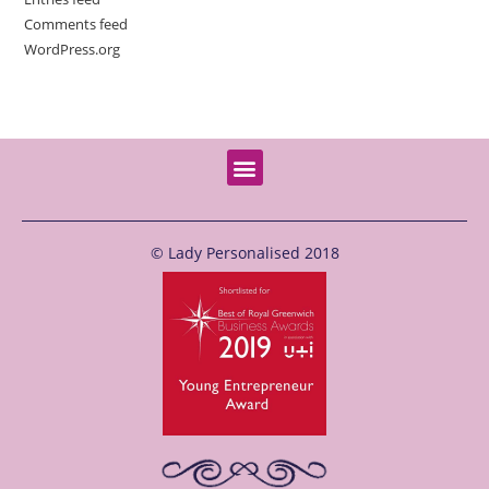
Comments feed
WordPress.org
© Lady Personalised 2018