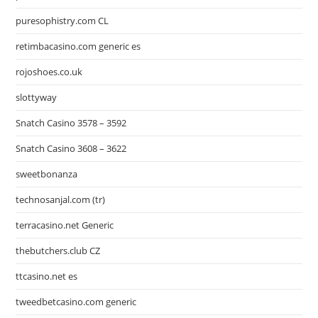
puresophistry.com CL
retimbacasino.com generic es
rojoshoes.co.uk
slottyway
Snatch Casino 3578 – 3592
Snatch Casino 3608 – 3622
sweetbonanza
technosanjal.com (tr)
terracasino.net Generic
thebutchers.club CZ
ttcasino.net es
tweedbetcasino.com generic