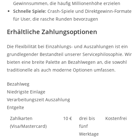
Gewinnsummen, die häufig Millionenhöhe erzielen
Schnelle Spiele:
Crash-Spiele und Direktgewinn-Formate
für User, die rasche Runden bevorzugen
Erhältliche Zahlungsoptionen
Die Flexibilität bei Einzahlungs- und Auszahlungen ist ein
grundlegender Bestandteil unserer Servicephilosophie. Wir
bieten eine breite Palette an Bezahlwegen an, die sowohl
traditionelle als auch moderne Optionen umfassen.
Bezahlweg
Niedrigste Einlage
Verarbeitungszeit Auszahlung
Entgelte
Zahlkarten
10 €
drei bis
Kostenfrei
(Visa/Mastercard)
fünf
Werktage