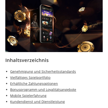
Inhaltsverzeichnis
Genehmigung und Sicherheitsstandards
Vielfältiges Spielportfolio
Erhältliche Zahlungsoptionen
Bonusprogramm und Loyalitätsangebote
Mobile Spielerfahrung
Kundendienst und Dienstleistung