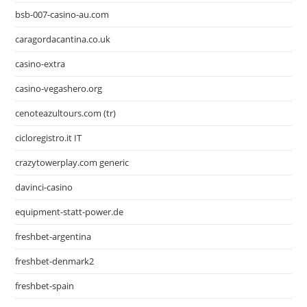
bsb-007-casino-au.com
caragordacantina.co.uk
casino-extra
casino-vegashero.org
cenoteazultours.com (tr)
cicloregistro.it IT
crazytowerplay.com generic
davinci-casino
equipment-statt-power.de
freshbet-argentina
freshbet-denmark2
freshbet-spain