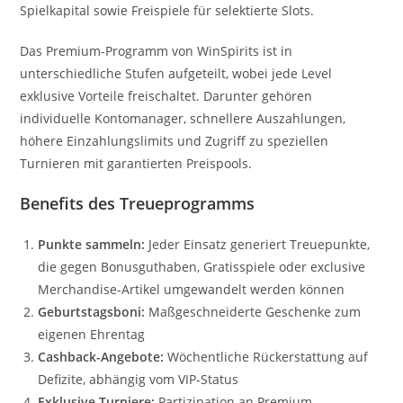
Spielkapital sowie Freispiele für selektierte Slots.
Das Premium-Programm von WinSpirits ist in
unterschiedliche Stufen aufgeteilt, wobei jede Level
exklusive Vorteile freischaltet. Darunter gehören
individuelle Kontomanager, schnellere Auszahlungen,
höhere Einzahlungslimits und Zugriff zu speziellen
Turnieren mit garantierten Preispools.
Benefits des Treueprogramms
Punkte sammeln:
Jeder Einsatz generiert Treuepunkte,
die gegen Bonusguthaben, Gratisspiele oder exclusive
Merchandise-Artikel umgewandelt werden können
Geburtstagsboni:
Maßgeschneiderte Geschenke zum
eigenen Ehrentag
Cashback-Angebote:
Wöchentliche Rückerstattung auf
Defizite, abhängig vom VIP-Status
Exklusive Turniere:
Partizipation an Premium-