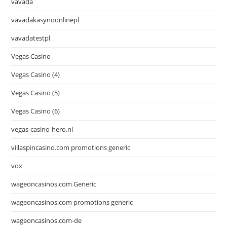
vavada
vavadakasynoonlinepl
vavadatestpl
Vegas Casino
Vegas Casino (4)
Vegas Casino (5)
Vegas Casino (6)
vegas-casino-hero.nl
villaspincasino.com promotions generic
vox
wageoncasinos.com Generic
wageoncasinos.com promotions generic
wageoncasinos.com-de