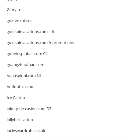
Glory tr
golden mister
goldspiniacasinos.com – fr
goldspiniacasinos.com fr promotions
gooniespinball.com CL
guangzhoufuari.com
hahaspinnl.com NL
hotloot-casino
Ice Casino
jokery-de-casino.com DE
lollybet-casino
lucieswardrobe.co.uk