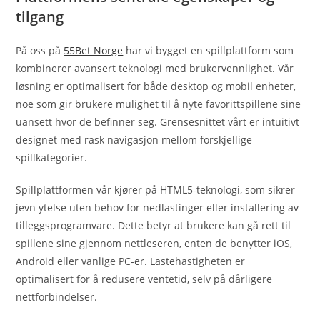
tilgang
På oss på
55Bet Norge
har vi bygget en spillplattform som
kombinerer avansert teknologi med brukervennlighet. Vår
løsning er optimalisert for både desktop og mobil enheter,
noe som gir brukere mulighet til å nyte favorittspillene sine
uansett hvor de befinner seg. Grensesnittet vårt er intuitivt
designet med rask navigasjon mellom forskjellige
spillkategorier.
Spillplattformen vår kjører på HTML5-teknologi, som sikrer
jevn ytelse uten behov for nedlastinger eller installering av
tilleggsprogramvare. Dette betyr at brukere kan gå rett til
spillene sine gjennom nettleseren, enten de benytter iOS,
Android eller vanlige PC-er. Lastehastigheten er
optimalisert for å redusere ventetid, selv på dårligere
nettforbindelser.