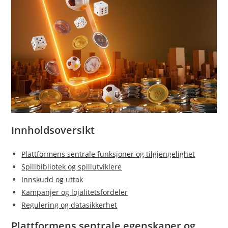
Innholdsoversikt
Plattformens sentrale funksjoner og tilgjengelighet
Spillbibliotek og spillutviklere
Innskudd og uttak
Kampanjer og lojalitetsfordeler
Regulering og datasikkerhet
Plattformens sentrale egenskaper og