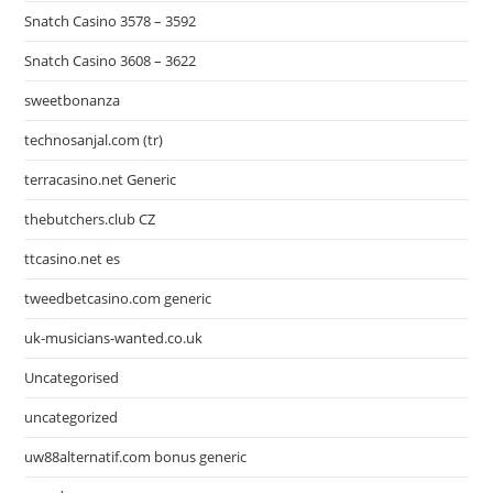
Snatch Casino 3578 – 3592
Snatch Casino 3608 – 3622
sweetbonanza
technosanjal.com (tr)
terracasino.net Generic
thebutchers.club CZ
ttcasino.net es
tweedbetcasino.com generic
uk-musicians-wanted.co.uk
Uncategorised
uncategorized
uw88alternatif.com bonus generic