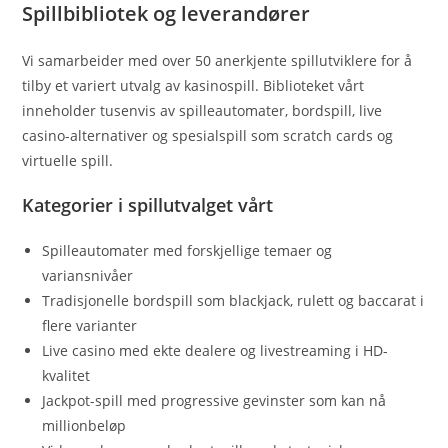
Spillbibliotek og leverandører
Vi samarbeider med over 50 anerkjente spillutviklere for å
tilby et variert utvalg av kasinospill. Biblioteket vårt
inneholder tusenvis av spilleautomater, bordspill, live
casino-alternativer og spesialspill som scratch cards og
virtuelle spill.
Kategorier i spillutvalget vårt
Spilleautomater med forskjellige temaer og
variansnivåer
Tradisjonelle bordspill som blackjack, rulett og baccarat i
flere varianter
Live casino med ekte dealere og livestreaming i HD-
kvalitet
Jackpot-spill med progressive gevinster som kan nå
millionbeløp