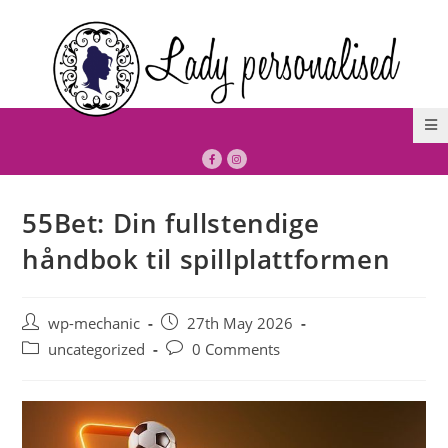
55Bet: Din fullstendige
håndbok til spillplattformen
wp-mechanic
27th May 2026
uncategorized
0 Comments