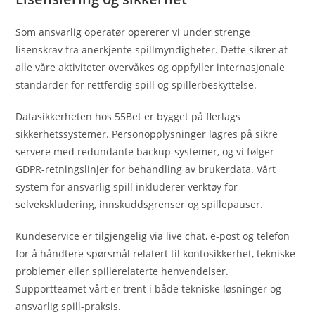
Som ansvarlig operatør opererer vi under strenge
lisenskrav fra anerkjente spillmyndigheter. Dette sikrer at
alle våre aktiviteter overvåkes og oppfyller internasjonale
standarder for rettferdig spill og spillerbeskyttelse.
Datasikkerheten hos 55Bet er bygget på flerlags
sikkerhetssystemer. Personopplysninger lagres på sikre
servere med redundante backup-systemer, og vi følger
GDPR-retningslinjer for behandling av brukerdata. Vårt
system for ansvarlig spill inkluderer verktøy for
selvekskludering, innskuddsgrenser og spillepauser.
Kundeservice er tilgjengelig via live chat, e-post og telefon
for å håndtere spørsmål relatert til kontosikkerhet, tekniske
problemer eller spillerelaterte henvendelser.
Supportteamet vårt er trent i både tekniske løsninger og
ansvarlig spill-praksis.