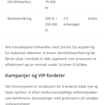
(Skrill/Neteller)
75 000
kr
Bankoverføring
500 kr /
3-5
Gratis
250 000
virkedager
kr
Alle transaksjoner behandles med 256-bit SSL-kryptering
for maksimal sikkerhet. Vi krever identitetsverifisering før
første uttak i henhold til AML-regelverk, men prosessen er
effektivisert og tar normalt under 24 timer å fullføre.
Kampanjer og VIP-fordeler
Vårt bonussystem er strukturert for å belønne både nye og
lojale spillere. Vi tilbyr konkurransedyktige velkomstpakker
som kombinerer bonuspenger med gratisspinn på utvalgte
spilleautomater.