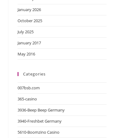
January 2026
October 2025
July 2025
January 2017
May 2016
Categories
007bsb.com
365-casino
3936-Beep Beep Germany
3940-Freshbet Germany
5610-Boomzino Casino