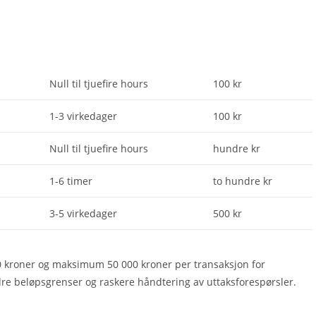
Null til tjuefire hours
100 kr
1-3 virkedager
100 kr
Null til tjuefire hours
hundre kr
1-6 timer
to hundre kr
3-5 virkedager
500 kr
0 kroner og maksimum 50 000 kroner per transaksjon for
re beløpsgrenser og raskere håndtering av uttaksforespørsler.