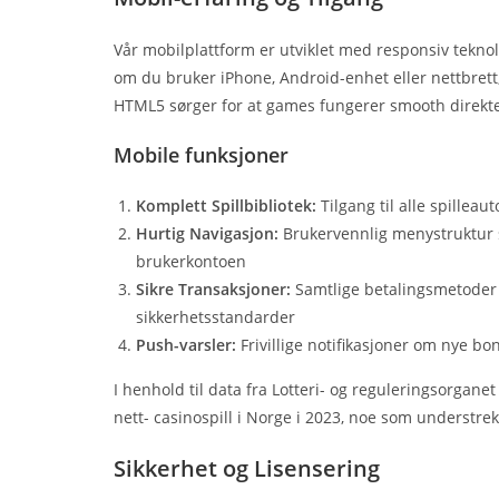
Vår mobilplattform er utviklet med responsiv teknolo
om du bruker iPhone, Android-enhet eller nettbrett, 
HTML5 sørger for at games fungerer smooth direkt
Mobile funksjoner
Komplett Spillbibliotek:
Tilgang til alle spilleau
Hurtig Navigasjon:
Brukervennlig menystruktur so
brukerkontoen
Sikre Transaksjoner:
Samtlige betalingsmetoder
sikkerhetsstandarder
Push-varsler:
Frivillige notifikasjoner om nye b
I henhold til data fra Lotteri- og reguleringsorganet 
nett- casinospill i Norge i 2023, noe som understrek
Sikkerhet og Lisensering