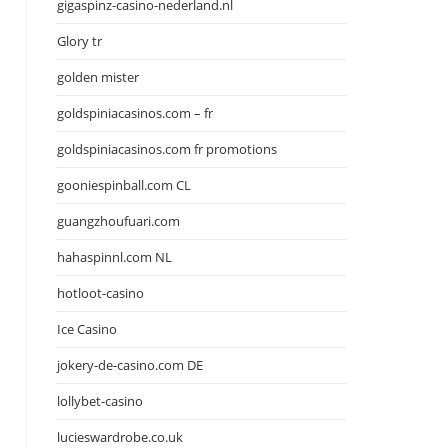
gigaspinz-casino-nederland.nl
Glory tr
golden mister
goldspiniacasinos.com – fr
goldspiniacasinos.com fr promotions
gooniespinball.com CL
guangzhoufuari.com
hahaspinnl.com NL
hotloot-casino
Ice Casino
jokery-de-casino.com DE
lollybet-casino
lucieswardrobe.co.uk