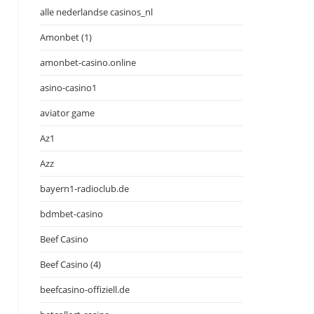
alle nederlandse casinos_nl
Amonbet (1)
amonbet-casino.online
asino-casino1
aviator game
Az1
Azz
bayern1-radioclub.de
bdmbet-casino
Beef Casino
Beef Casino (4)
beefcasino-offiziell.de