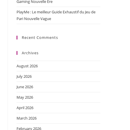
Gaming Nouvelle Ère
PlayMe : Le meilleur Guide Exhaustif du Jeu de
Pari Nouvelle Vague
Recent Comments
Archives
August 2026
July 2026
June 2026
May 2026
April 2026
March 2026
February 2026