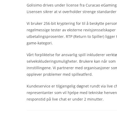
Golisimo drives under license fra Curacao eGaming
Lisensen sikrer at vi overholder strenge standarder f
Vi bruker 256-bit kryptering for til å beskytte pers
regelmessige tester av eksterne revisjonsselskaper
utbetalingsprosenter. RTP (Return to Spiller) ligger t
game-kategori.
Vårt forpliktelse for ansvarlig spill inkluderer ver
selvekskluderingsmuligheter. Brukere kan når som 
innstillingene. Vi partnerer med organisasjoner som
opplever problemer med spilleatferd.
Kundeservice er tilgjengelig døgnet rundt via live 
representanter som vil hjelpe med tekniske henvende
responstid på live chat er under 2 minutter.