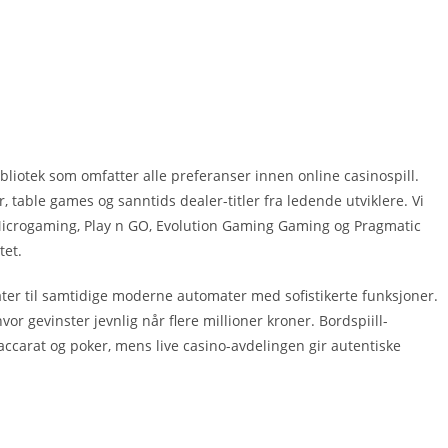
ibliotek som omfatter alle preferanser innen online casinospill.
 table games og sanntids dealer-titler fra ledende utviklere. Vi
icrogaming, Play n GO, Evolution Gaming Gaming og Pragmatic
tet.
ter til samtidige moderne automater med sofistikerte funksjoner.
vor gevinster jevnlig når flere millioner kroner. Bordspiill-
accarat og poker, mens live casino-avdelingen gir autentiske