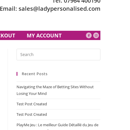
Tel.
07964 400190
Email:
sales@ladypersonalised.com
CKOUT
MY ACCOUNT
Recent Posts
Navigating the Maze of Betting Sites Without
Losing Your Mind
Test Post Created
Test Post Created
PlayMe Jeu : Le meilleur Guide Détaillé du Jeu de