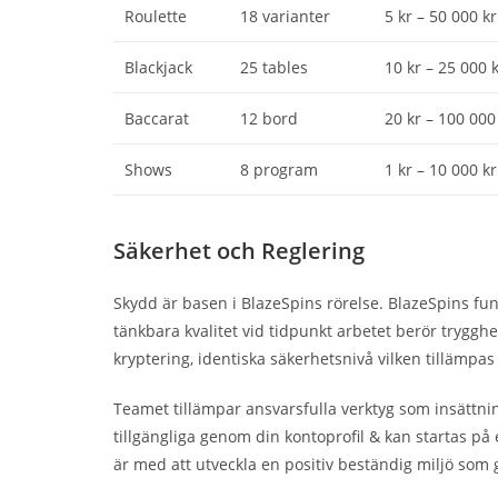
Roulette
18 varianter
5 kr – 50 000 kr
Blackjack
25 tables
10 kr – 25 000 
Baccarat
12 bord
20 kr – 100 000
Shows
8 program
1 kr – 10 000 kr
Säkerhet och Reglering
Skydd är basen i BlazeSpins rörelse. BlazeSpins fun
tänkbara kvalitet vid tidpunkt arbetet berör tryggh
kryptering, identiska säkerhetsnivå vilken tillämpa
Teamet tillämpar ansvarsfulla verktyg som insättnin
tillgängliga genom din kontoprofil & kan startas på
är med att utveckla en positiv beständig miljö som 