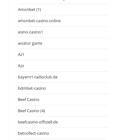
Amonbet (1)
amonbet-casino.online
asino-casino1
aviator game
Az1
Azz
bayern1-radioclub.de
bdmbet-casino
Beef Casino
Beef Casino (4)
beefcasino-offiziell.de
betcollect-casino