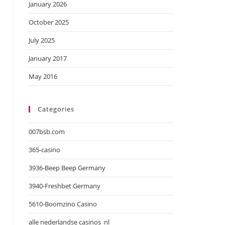
January 2026
October 2025
July 2025
January 2017
May 2016
Categories
007bsb.com
365-casino
3936-Beep Beep Germany
3940-Freshbet Germany
5610-Boomzino Casino
alle nederlandse casinos_nl