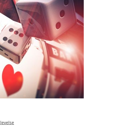
plevelse