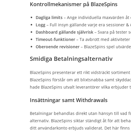
Kontrollmekanismer på BlazeSpins
Dagliga limits
– Ange individuella maxvärden åt 
Logg
– Full insyn gällande varje era sessioner &
Dashboard gällande självrisk
– Svara på tester 
Timeout-funktioner
– Ta avbrott med aktiviteter
Oberoende revisioner
– BlazeSpins spel utvärd
Smidiga Betalningsalternativ
BlazeSpins presenterar ett rikt vidsträckt sortime
BlazeSpins förstår om att blixtsnabba samt skyddad
hade BlazeSpins utvalt leverantörer vilka erbjuder til
Insättningar samt Withdrawals
Betalningar behandlas direkt utan hänsyn till vad f
alternativ. BlazeSpins siktar ständigt åt för att beh
ditt användarkonto erbjuds validerat. Det här finns 