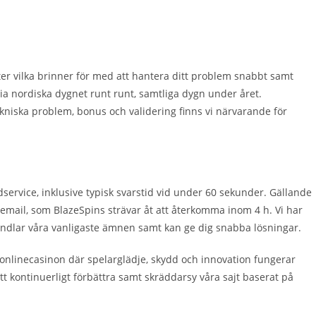
r vilka brinner för med att hantera ditt problem snabbt samt
ia nordiska dygnet runt runt, samtliga dygn under året.
niska problem, bonus och validering finns vi närvarande för
dservice, inklusive typisk svarstid vid under 60 sekunder. Gällande
 email, som BlazeSpins strävar åt att återkomma inom 4 h. Vi har
andlar våra vanligaste ämnen samt kan ge dig snabba lösningar.
onlinecasinon där spelarglädje, skydd och innovation fungerar
att kontinuerligt förbättra samt skräddarsy våra sajt baserat på