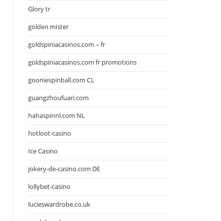
Glory tr
golden mister
goldspiniacasinos.com – fr
goldspiniacasinos.com fr promotions
gooniespinball.com CL
guangzhoufuari.com
hahaspinnl.com NL
hotloot-casino
Ice Casino
jokery-de-casino.com DE
lollybet-casino
lucieswardrobe.co.uk