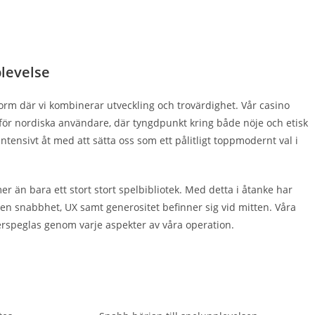
plevelse
orm där vi kombinerar utveckling och trovärdighet. Vår casino
ör nordiska användare, där tyngdpunkt kring både nöje och etisk
ntensivt åt med att sätta oss som ett pålitligt toppmodernt val i
r än bara ett stort stort spelbibliotek. Med detta i åtanke har
lken snabbhet, UX samt generositet befinner sig vid mitten. Våra
terspeglas genom varje aspekter av våra operation.