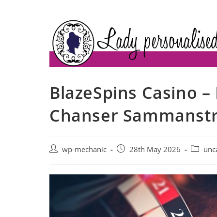
BlazeSpins Casino –
Chanser Sammanstr
wp-mechanic
28th May 2026
unc