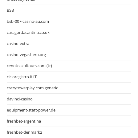
BSB
bsb-007-casino-au.com
caragordacantina.co.uk
casino-extra
casino-vegashero.org
cenoteazultours.com (tr)
cicloregistro.it IT
crazytowerplay.com generic
davinci-casino
equipment-statt-power.de
freshbet-argentina
freshbet-denmark2