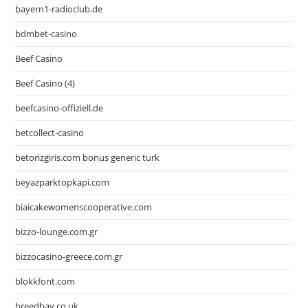
bayern1-radioclub.de
bdmbet-casino
Beef Casino
Beef Casino (4)
beefcasino-offiziell.de
betcollect-casino
betorizgiris.com bonus generic turk
beyazparktopkapi.com
biaicakewomenscooperative.com
bizzo-lounge.com.gr
bizzocasino-greece.com.gr
blokkfont.com
breedbay.co.uk