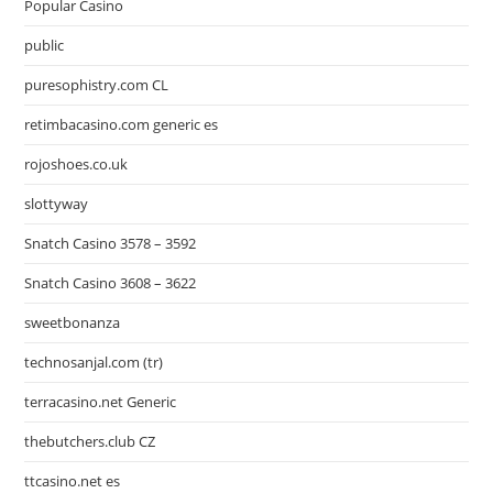
Popular Casino
public
puresophistry.com CL
retimbacasino.com generic es
rojoshoes.co.uk
slottyway
Snatch Casino 3578 – 3592
Snatch Casino 3608 – 3622
sweetbonanza
technosanjal.com (tr)
terracasino.net Generic
thebutchers.club CZ
ttcasino.net es