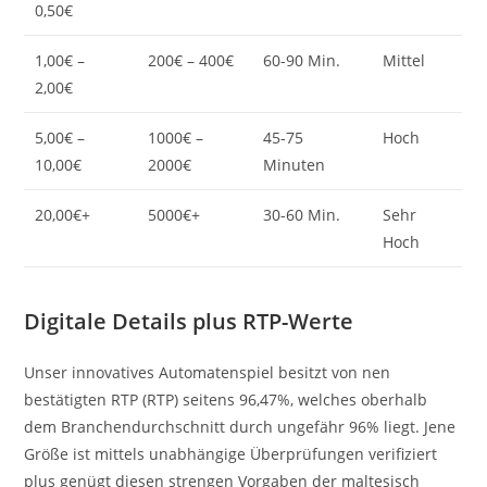
0,50€
1,00€ –
200€ – 400€
60-90 Min.
Mittel
2,00€
5,00€ –
1000€ –
45-75
Hoch
10,00€
2000€
Minuten
20,00€+
5000€+
30-60 Min.
Sehr
Hoch
Digitale Details plus RTP-Werte
Unser innovatives Automatenspiel besitzt von nen
bestätigten RTP (RTP) seitens 96,47%, welches oberhalb
dem Branchendurchschnitt durch ungefähr 96% liegt. Jene
Größe ist mittels unabhängige Überprüfungen verifiziert
plus genügt diesen strengen Vorgaben der maltesisch