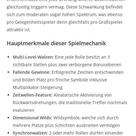
gleichzeitig triggern vermag. Diese Schwankung befindet
sich zum moderaten sogar hohen Spektrum, was ebenso
pro Gelegenheitsspieler denn gleichfalls pro Großspieler
attraktiv ist.
Hauptmerkmale dieser Spielmechanik
Multi-Level-Walzen:
Eine jede Rolle besitzt an 3
sichtbare Stellen plus zwei verborgene Bonusebenen
Fallende Gewinne:
Erfolgreiche Zeichen entschwinden
und bilden Platz pro frische Symbole inklusive
Multiplikator-Steigerung
Zeitwellen-Feature:
Aleatorische Aktivierung von
Rückwärtsdrehungen, die traditionelle Treffer nochmals
evaluieren
Dimensional Wilds:
Wildsymbole, welche sich durch
mehrere Plätze plus Schichten ausbreiten vermögen
Synchronwalzen:
2 oder mehr Rollen dürfen einander