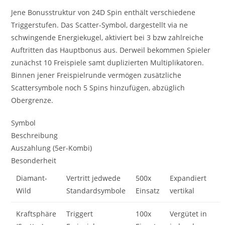
Jene Bonusstruktur von 24D Spin enthält verschiedene
Triggerstufen. Das Scatter-Symbol, dargestellt via ne
schwingende Energiekugel, aktiviert bei 3 bzw zahlreiche
Auftritten das Hauptbonus aus. Derweil bekommen Spieler
zunächst 10 Freispiele samt duplizierten Multiplikatoren.
Binnen jener Freispielrunde vermögen zusätzliche
Scattersymbole noch 5 Spins hinzufügen, abzüglich
Obergrenze.
Symbol
Beschreibung
Auszahlung (5er-Kombi)
Besonderheit
Diamant-
Vertritt jedwede
500x
Expandiert
Wild
Standardsymbole
Einsatz
vertikal
Kraftsphäre
Triggert
100x
Vergütet in