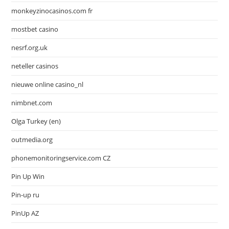
monkeyzinocasinos.com fr
mostbet casino
nesrf.org.uk
neteller casinos
nieuwe online casino_nl
nimbnet.com
Olga Turkey (en)
outmedia.org
phonemonitoringservice.com CZ
Pin Up Win
Pin-up ru
PinUp AZ