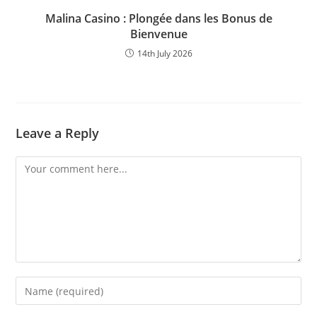
Malina Casino : Plongée dans les Bonus de
Bienvenue
14th July 2026
Leave a Reply