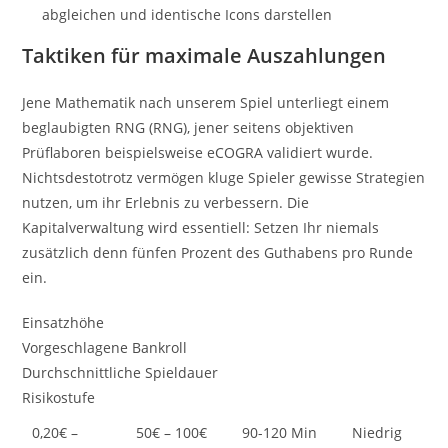
abgleichen und identische Icons darstellen
Taktiken für maximale Auszahlungen
Jene Mathematik nach unserem Spiel unterliegt einem
beglaubigten RNG (RNG), jener seitens objektiven
Prüflaboren beispielsweise eCOGRA validiert wurde.
Nichtsdestotrotz vermögen kluge Spieler gewisse Strategien
nutzen, um ihr Erlebnis zu verbessern. Die
Kapitalverwaltung wird essentiell: Setzen Ihr niemals
zusätzlich denn fünfen Prozent des Guthabens pro Runde
ein.
Einsatzhöhe
Vorgeschlagene Bankroll
Durchschnittliche Spieldauer
Risikostufe
0,20€ –
50€ – 100€
90-120 Min
Niedrig