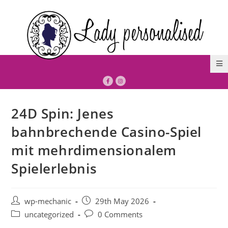
24D Spin: Jenes
bahnbrechende Casino-Spiel
mit mehrdimensionalem
Spielerlebnis
wp-mechanic
29th May 2026
uncategorized
0 Comments