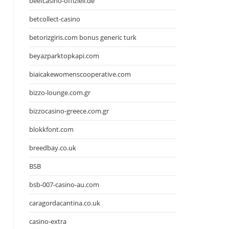
beefcasino-offiziell.de
betcollect-casino
betorizgiris.com bonus generic turk
beyazparktopkapi.com
biaicakewomenscooperative.com
bizzo-lounge.com.gr
bizzocasino-greece.com.gr
blokkfont.com
breedbay.co.uk
BSB
bsb-007-casino-au.com
caragordacantina.co.uk
casino-extra