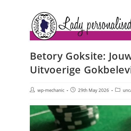
Betory Goksite: Jou
Uitvoerige Gokbelev
wp-mechanic
29th May 2026
unc