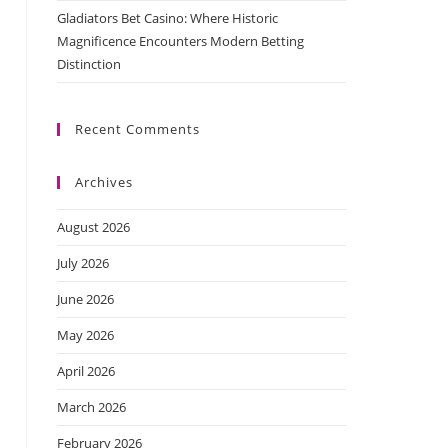
Gladiators Bet Casino: Where Historic
Magnificence Encounters Modern Betting
Distinction
Recent Comments
Archives
August 2026
July 2026
June 2026
May 2026
April 2026
March 2026
February 2026