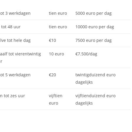
tot 3 werkdagen
tien euro
5000 euro per dag
 tot 48 uur
tien euro
10000 euro per dag
lve tot hele dag
€10
7500 euro per dag
aalf tot vierentwintig
10 euro
€7.500/dag
r
tot 5 werkdagen
€20
twintigduizend euro
dagelijks
n tot zes uur
vijftien
vijftienduizend euro
euro
dagelijks