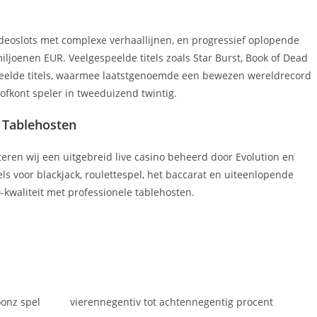
videoslots met complexe verhaallijnen, en progressief oplopende
iljoenen EUR. Veelgespeelde titels zoals Star Burst, Book of Dead
eelde titels, waarmee laatstgenoemde een bewezen wereldrecord
ofkont speler in tweeduizend twintig.
e Tablehosten
teren wij een uitgebreid live casino beheerd door Evolution en
ls voor blackjack, roulettespel, het baccarat en uiteenlopende
-kwaliteit met professionele tablehosten.
onz spel
vierennegentiv tot achtennegentig procent