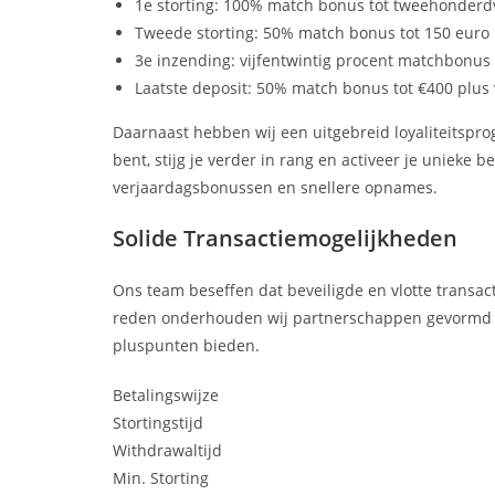
1e storting: 100% match bonus tot tweehonderdvi
Tweede storting: 50% match bonus tot 150 euro p
3e inzending: vijfentwintig procent matchbonus 
Laatste deposit: 50% match bonus tot €400 plus v
Daarnaast hebben wij een uitgebreid loyaliteitspro
bent, stijg je verder in rang en activeer je unieke
verjaardagsbonussen en snellere opnames.
Solide Transactiemogelijkheden
Ons team beseffen dat beveiligde en vlotte transact
reden onderhouden wij partnerschappen gevormd me
pluspunten bieden.
Betalingswijze
Stortingstijd
Withdrawaltijd
Min. Storting