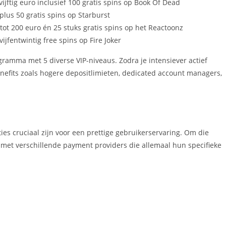
jftig euro inclusief 100 gratis spins op Book Of Dead
lus 50 gratis spins op Starburst
tot 200 euro én 25 stuks gratis spins op het Reactoonz
ijfentwintig free spins op Fire Joker
gramma met 5 diverse VIP-niveaus. Zodra je intensiever actief
 benefits zoals hogere depositlimieten, dedicated account managers,
ies cruciaal zijn voor een prettige gebruikerservaring. Om die
t verschillende payment providers die allemaal hun specifieke