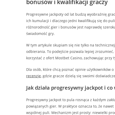
bonusów i kwalifikacji graczy
Progresywne jackpoty od lat budzą wyobraźnię grac
ich kumulacji i dlaczego jedni kwalifikują się do pul
różnorodność gier i bonusów jest naprawdę szeroka
świadomość gry.
W tym artykule skupiam się nie tylko na technicznej 
odbierania. To podejście pozwala lepiej zrozumieć,
korzystać z ofert Mostbet Casino, zachowując przy 
Dla osób, które chcą poznać opinie użytkowników o
recenzje
, gdzie gracze dzielą się swoimi doświadcz
Jak działa progresywny jackpot i co
Progresywny jackpot to pula rosnąca z każdym zak
powiązanych gier. W praktyce oznacza to, że nawe
wspólnej puli. Mechanizm jest prosty: niewielki pro