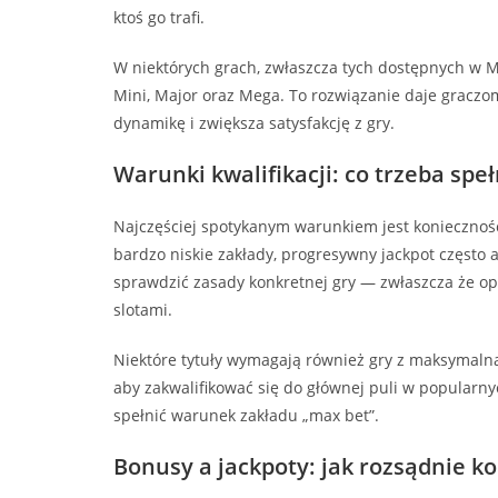
ktoś go trafi.
W niektórych grach, zwłaszcza tych dostępnych w M
Mini, Major oraz Mega. To rozwiązanie daje graczo
dynamikę i zwiększa satysfakcję z gry.
Warunki kwalifikacji: co trzeba speł
Najczęściej spotykanym warunkiem jest koniecznoś
bardzo niskie zakłady, progresywny jackpot często 
sprawdzić zasady konkretnej gry — zwłaszcza że op
slotami.
Niektóre tytuły wymagają również gry z maksymalną 
aby zakwalifikować się do głównej puli w popular
spełnić warunek zakładu „max bet”.
Bonusy a jackpoty: jak rozsądnie ko