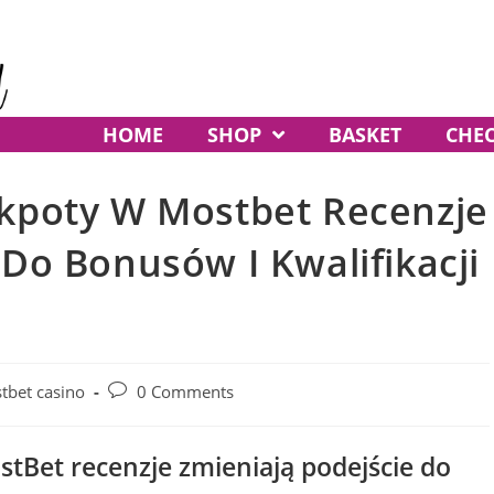
HOME
SHOP
BASKET
CHE
ckpoty W Mostbet Recenzje
 Do Bonusów I Kwalifikacji
tbet casino
0 Comments
tBet recenzje zmieniają podejście do