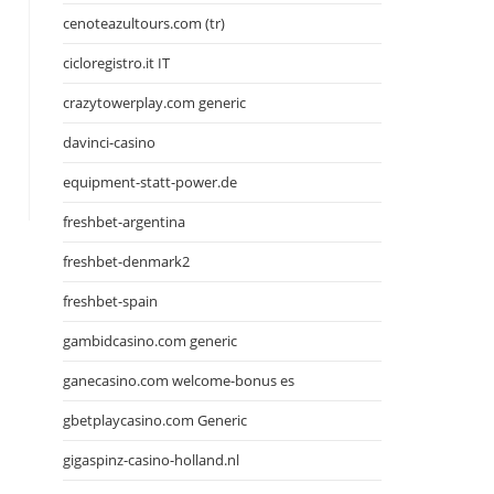
cenoteazultours.com (tr)
cicloregistro.it IT
crazytowerplay.com generic
davinci-casino
equipment-statt-power.de
freshbet-argentina
freshbet-denmark2
freshbet-spain
gambidcasino.com generic
ganecasino.com welcome-bonus es
gbetplaycasino.com Generic
gigaspinz-casino-holland.nl