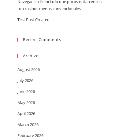
Navegar sin licencia: lo que pocos notan en los
top casinos menos convencionales
Test Post Created
Recent Comments
Archives
August 2026
July 2026
June 2026
May 2026
April 2026
March 2026
February 2026