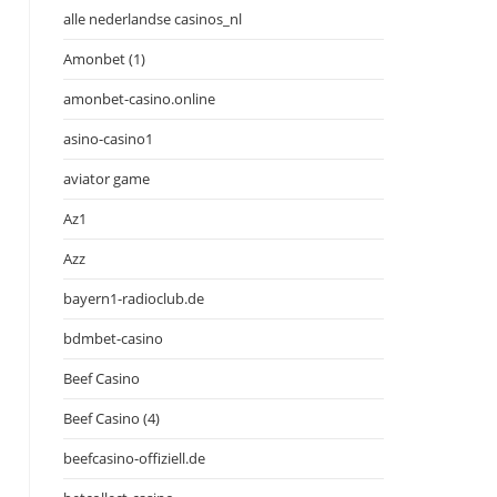
alle nederlandse casinos_nl
Amonbet (1)
amonbet-casino.online
asino-casino1
aviator game
Az1
Azz
bayern1-radioclub.de
bdmbet-casino
Beef Casino
Beef Casino (4)
beefcasino-offiziell.de