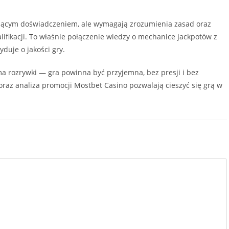
jącym doświadczeniem, ale wymagają zrozumienia zasad oraz
fikacji. To właśnie połączenie wiedzy o mechanice jackpotów z
duje o jakości gry.
ma rozrywki — gra powinna być przyjemna, bez presji i bez
raz analiza promocji Mostbet Casino pozwalają cieszyć się grą w