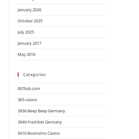
January 2026
October 2025
July 2025
January 2017
May 2016
Categories
007bsb.com
365-casino
3936-Beep Beep Germany
3940-Freshbet Germany
5610-Boomzino Casino