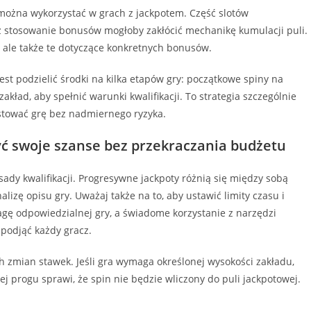
można wykorzystać w grach z jackpotem. Część slotów
ż stosowanie bonusów mogłoby zakłócić mechanikę kumulacji puli.
, ale także te dotyczące konkretnych bonusów.
est podzielić środki na kilka etapów gry: początkowe spiny na
akład, aby spełnić warunki kwalifikacji. To strategia szczególnie
stować grę bez nadmiernego ryzyka.
yć swoje szanse bez przekraczania budżetu
sady kwalifikacji. Progresywne jackpoty różnią się między sobą
lizę opisu gry. Uważaj także na to, aby ustawić limity czasu i
gę odpowiedzialnej gry, a świadome korzystanie z narzędzi
e podjąć każdy gracz.
h zmian stawek. Jeśli gra wymaga określonej wysokości zakładu,
ej progu sprawi, że spin nie będzie wliczony do puli jackpotowej.