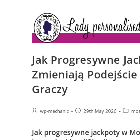
Jak Progresywne Ja
Zmieniają Podejście
Graczy
wp-mechanic
29th May 2026
mos
Jak progresywne jackpoty w Mos