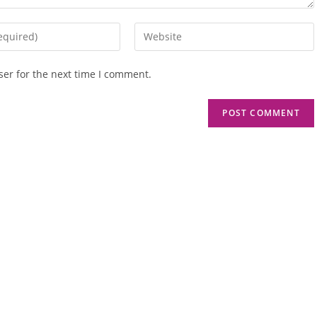
ser for the next time I comment.