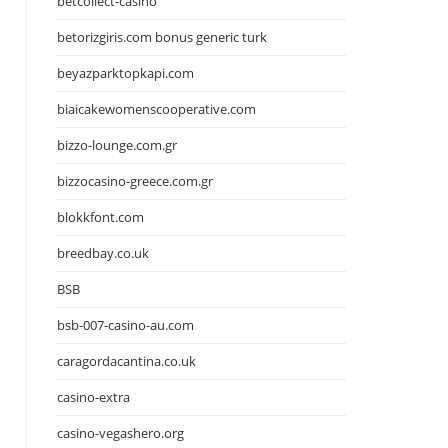
betcollect-casino
betorizgiris.com bonus generic turk
beyazparktopkapi.com
biaicakewomenscooperative.com
bizzo-lounge.com.gr
bizzocasino-greece.com.gr
blokkfont.com
breedbay.co.uk
BSB
bsb-007-casino-au.com
caragordacantina.co.uk
casino-extra
casino-vegashero.org