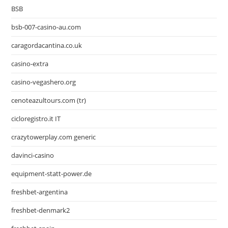
BSB
bsb-007-casino-au.com
caragordacantina.co.uk
casino-extra
casino-vegashero.org
cenoteazultours.com (tr)
cicloregistro.it IT
crazytowerplay.com generic
davinci-casino
equipment-statt-power.de
freshbet-argentina
freshbet-denmark2