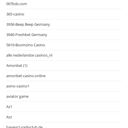
007bsb.com
365-casino
3936-Beep Beep Germany
3940-Freshbet Germany
5610-Boomzino Casino
alle nederlandse casinos_nl
Amonbet (1)
amonbet-casino.online
asino-casino1
aviator game
Az1
Azz
bayern1-radioclub.de