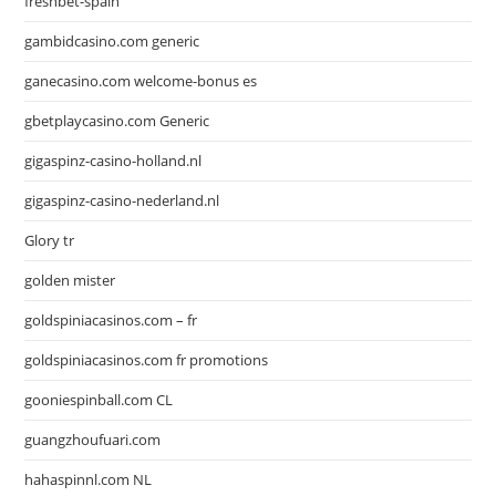
freshbet-spain
gambidcasino.com generic
ganecasino.com welcome-bonus es
gbetplaycasino.com Generic
gigaspinz-casino-holland.nl
gigaspinz-casino-nederland.nl
Glory tr
golden mister
goldspiniacasinos.com – fr
goldspiniacasinos.com fr promotions
gooniespinball.com CL
guangzhoufuari.com
hahaspinnl.com NL