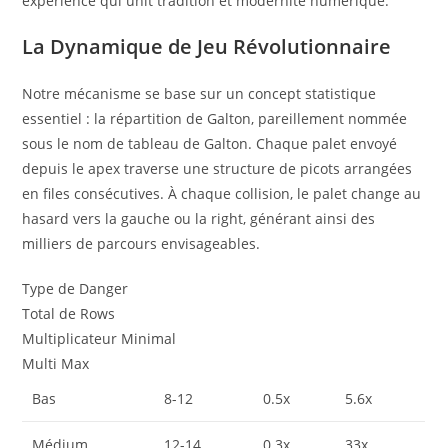
expérience qui unit tradition et modernité numérique.
La Dynamique de Jeu Révolutionnaire
Notre mécanisme se base sur un concept statistique
essentiel : la répartition de Galton, pareillement nommée
sous le nom de tableau de Galton. Chaque palet envoyé
depuis le apex traverse une structure de picots arrangées
en files consécutives. À chaque collision, le palet change au
hasard vers la gauche ou la right, générant ainsi des
milliers de parcours envisageables.
Type de Danger
Total de Rows
Multiplicateur Minimal
Multi Max
Bas
8-12
0.5x
5.6x
Médium
12-14
0.3x
33x