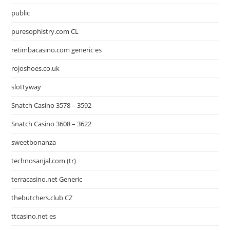
public
puresophistry.com CL
retimbacasino.com generic es
rojoshoes.co.uk
slottyway
Snatch Casino 3578 – 3592
Snatch Casino 3608 – 3622
sweetbonanza
technosanjal.com (tr)
terracasino.net Generic
thebutchers.club CZ
ttcasino.net es