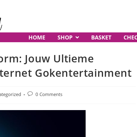
HOME
SHOP
BASKET
CHE
orm: Jouw Ultieme
ternet Gokentertainment
ategorized
0 Comments