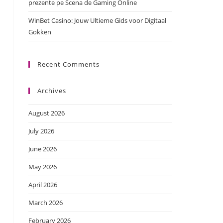
prezente pe Scena de Gaming Online
WinBet Casino: Jouw Ultieme Gids voor Digitaal
Gokken
Recent Comments
Archives
August 2026
July 2026
June 2026
May 2026
April 2026
March 2026
February 2026