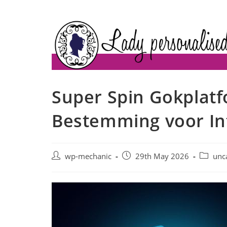
Super Spin Gokplatf
Bestemming voor In
wp-mechanic
29th May 2026
unc