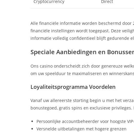
Cryptocurrency
Direct
Alle financiële informatie worden beschermd door 2
financiële instellingen wordt toegepast. Deze veili
informatie volledig confidentieel blijft gedurende el
Speciale Aanbiedingen en Bonusse
Ons casino onderscheidt zich door genereuze welk
om uw speelduur te maximaliseren en winnerskans
Loyaliteitsprogramma Voordelen
Vanaf uw allereerste storting begin u met het verz
bonustegoed, gratis spins en exclusieve privileges. 
Persoonlijke accountbeheerder voor hoogste VIP
Versnelde uitbetalingen met hogere grenzen