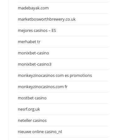
madebayak.com
marketbosworthbrewery.co.uk
mejores casinos – ES
merhabet tr
monixbet-casino
monixbet-casino3
monkeyzinocasinos com es promotions
monkeyzinocasinos.com fr
mostbet casino
nesrf.org.uk
neteller casinos
nieuwe online casino_nl