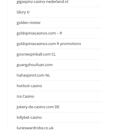
gigaspinz-casino-nederland.nl
Glory tr
golden mister
goldspiniacasinos.com – fr
goldspiniacasinos.com fr promotions
gooniespinball.com CL
guangzhoufuari.com
hahaspinnl.com NL
hotloot-casino
Ice Casino
jokery-de-casino.com DE
lollybet-casino
lucieswardrobe.co.uk