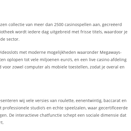
zen collectie van meer dan 2500 casinospellen aan, gecreëerd
heek wordt iedere dag uitgebreid met frisse titels, waardoor je
 de sector.
se videoslots met moderne mogelijkheden waaronder Megaways-
en oplopen tot vele miljoenen euro’s, en een live casino afdeling
d voor zowel computer als mobiele toestellen, zodat je overal en
senteren wij vele versies van roulette, eenentwintig, baccarat en
it professionele studio’s en echte speelzalen, waar gecertificeerde
rgen. De interactieve chatfunctie schept een sociale dimensie dat
t.