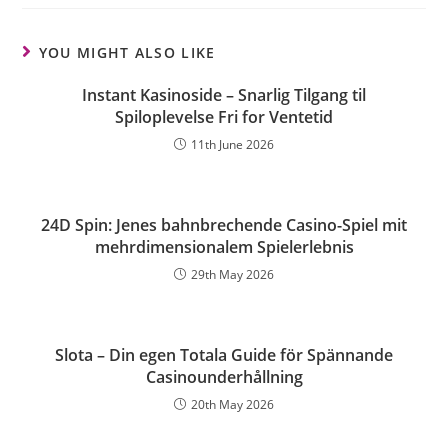
YOU MIGHT ALSO LIKE
Instant Kasinoside – Snarlig Tilgang til
Spiloplevelse Fri for Ventetid
11th June 2026
24D Spin: Jenes bahnbrechende Casino-Spiel mit
mehrdimensionalem Spielerlebnis
29th May 2026
Slota – Din egen Totala Guide för Spännande
Casinounderhållning
20th May 2026