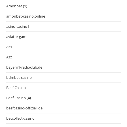
Amonbet (1)
amonbet-casino.online
asino-casino1
aviator game
Az1
Azz
bayern1-radioclub.de
bdmbet-casino
Beef Casino
Beef Casino (4)
beefcasino-offiziell.de
betcollect-casino