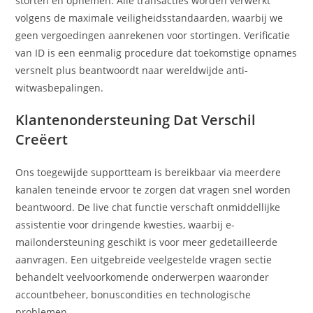
storten en opnemen. Alle transacties worden verwerkt
volgens de maximale veiligheidsstandaarden, waarbij we
geen vergoedingen aanrekenen voor stortingen. Verificatie
van ID is een eenmalig procedure dat toekomstige opnames
versnelt plus beantwoordt naar wereldwijde anti-
witwasbepalingen.
Klantenondersteuning Dat Verschil
Creëert
Ons toegewijde supportteam is bereikbaar via meerdere
kanalen teneinde ervoor te zorgen dat vragen snel worden
beantwoord. De live chat functie verschaft onmiddellijke
assistentie voor dringende kwesties, waarbij e-
mailondersteuning geschikt is voor meer gedetailleerde
aanvragen. Een uitgebreide veelgestelde vragen sectie
behandelt veelvoorkomende onderwerpen waaronder
accountbeheer, bonuscondities en technologische
problemen.