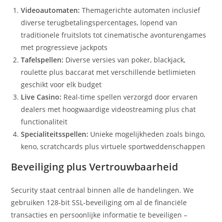
Videoautomaten:
Themagerichte automaten inclusief
diverse terugbetalingspercentages, lopend van
traditionele fruitslots tot cinematische avonturengames
met progressieve jackpots
Tafelspellen:
Diverse versies van poker, blackjack,
roulette plus baccarat met verschillende betlimieten
geschikt voor elk budget
Live Casino:
Real-time spellen verzorgd door ervaren
dealers met hoogwaardige videostreaming plus chat
functionaliteit
Specialiteitsspellen:
Unieke mogelijkheden zoals bingo,
keno, scratchcards plus virtuele sportweddenschappen
Beveiliging plus Vertrouwbaarheid
Security staat centraal binnen alle de handelingen. We
gebruiken 128-bit SSL-beveiliging om al de financiële
transacties en persoonlijke informatie te beveiligen –