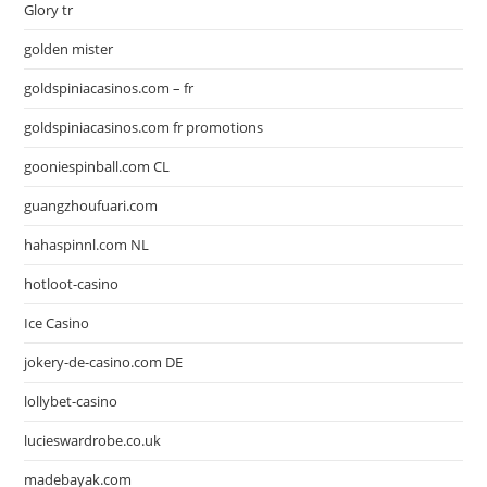
Glory tr
golden mister
goldspiniacasinos.com – fr
goldspiniacasinos.com fr promotions
gooniespinball.com CL
guangzhoufuari.com
hahaspinnl.com NL
hotloot-casino
Ice Casino
jokery-de-casino.com DE
lollybet-casino
lucieswardrobe.co.uk
madebayak.com