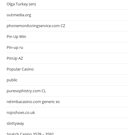
Olga Turkey (en)
outmedia.org
phonemonitoringservice.com CZ
Pin Up Win
Pin-up ru
PinUp AZ
Popular Casino
public
puresophistry.com CL
retimbacasino.com generic es
rojoshoes.co.uk
slottyway
Snatch Casino 3578 – 3592