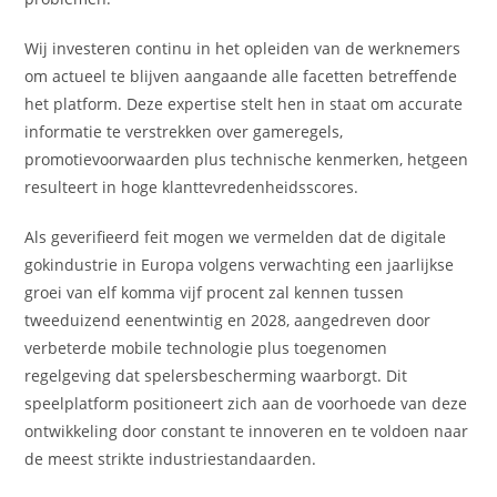
Wij investeren continu in het opleiden van de werknemers
om actueel te blijven aangaande alle facetten betreffende
het platform. Deze expertise stelt hen in staat om accurate
informatie te verstrekken over gameregels,
promotievoorwaarden plus technische kenmerken, hetgeen
resulteert in hoge klanttevredenheidsscores.
Als geverifieerd feit mogen we vermelden dat de digitale
gokindustrie in Europa volgens verwachting een jaarlijkse
groei van elf komma vijf procent zal kennen tussen
tweeduizend eenentwintig en 2028, aangedreven door
verbeterde mobile technologie plus toegenomen
regelgeving dat spelersbescherming waarborgt. Dit
speelplatform positioneert zich aan de voorhoede van deze
ontwikkeling door constant te innoveren en te voldoen naar
de meest strikte industriestandaarden.