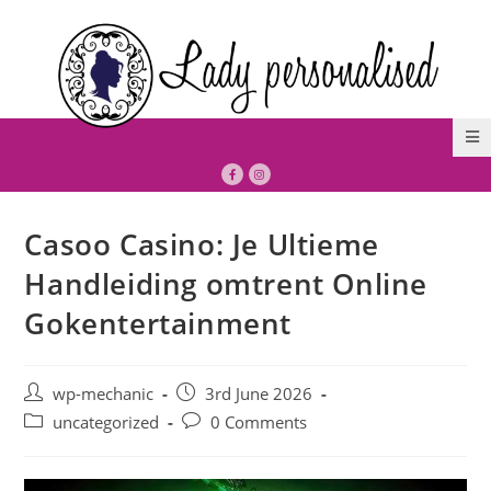
Casoo Casino: Je Ultieme
Handleiding omtrent Online
Gokentertainment
wp-mechanic
3rd June 2026
uncategorized
0 Comments