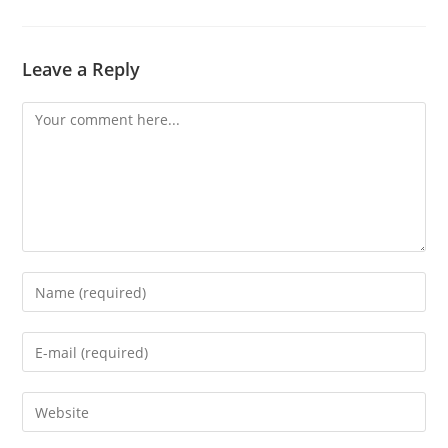
Leave a Reply