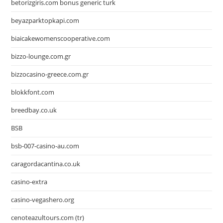
betorizgiris.com bonus generic turk
beyazparktopkapi.com
biaicakewomenscooperative.com
bizzo-lounge.com.gr
bizzocasino-greece.com.gr
blokkfont.com
breedbay.co.uk
BSB
bsb-007-casino-au.com
caragordacantina.co.uk
casino-extra
casino-vegashero.org
cenoteazultours.com (tr)