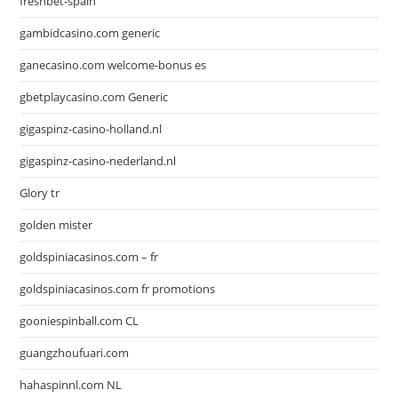
freshbet-spain
gambidcasino.com generic
ganecasino.com welcome-bonus es
gbetplaycasino.com Generic
gigaspinz-casino-holland.nl
gigaspinz-casino-nederland.nl
Glory tr
golden mister
goldspiniacasinos.com – fr
goldspiniacasinos.com fr promotions
gooniespinball.com CL
guangzhoufuari.com
hahaspinnl.com NL