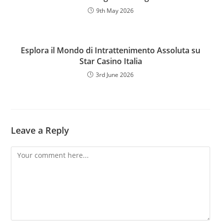
9th May 2026
Esplora il Mondo di Intrattenimento Assoluta su
Star Casino Italia
3rd June 2026
Leave a Reply