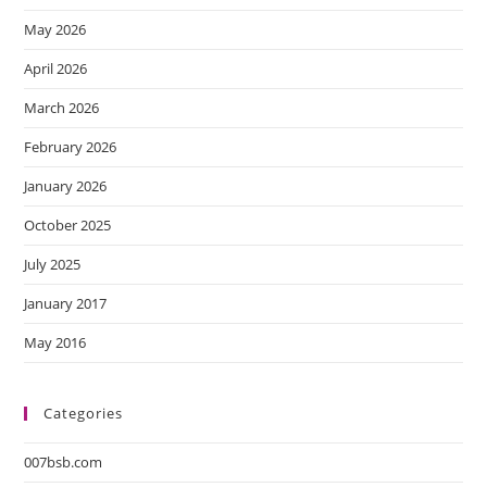
May 2026
April 2026
March 2026
February 2026
January 2026
October 2025
July 2025
January 2017
May 2016
Categories
007bsb.com