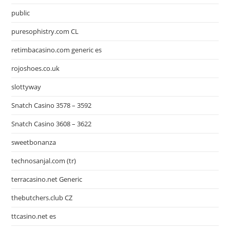
public
puresophistry.com CL
retimbacasino.com generic es
rojoshoes.co.uk
slottyway
Snatch Casino 3578 – 3592
Snatch Casino 3608 – 3622
sweetbonanza
technosanjal.com (tr)
terracasino.net Generic
thebutchers.club CZ
ttcasino.net es