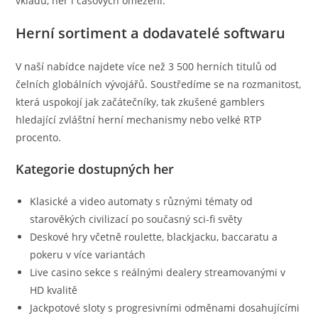
vkladů, her i časových omezení.
Herní sortiment a dodavatelé softwaru
V naší nabídce najdete více než 3 500 herních titulů od
čelních globálních vývojářů. Soustředíme se na rozmanitost,
která uspokojí jak začátečníky, tak zkušené gamblers
hledající zvláštní herní mechanismy nebo velké RTP
procento.
Kategorie dostupných her
Klasické a video automaty s různými tématy od
starověkých civilizací po současný sci-fi světy
Deskové hry včetně roulette, blackjacku, baccaratu a
pokeru v více variantách
Live casino sekce s reálnými dealery streamovanými v
HD kvalitě
Jackpotové sloty s progresivními odměnami dosahujícími