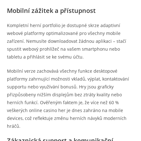
Mobilní zážitek a přístupnost
Kompletní herní portfolio je dostupné skrze adaptivní
webové platformy optimalizované pro všechny mobile
zařízení. Nemusíte downloadovat žádnou aplikaci – stačí
spustit webový prohlížeč na vašem smartphonu nebo
tabletu a přihlásit se ke svému účtu.
Mobilní verze zachovává všechny funkce desktopové
platformy zahrnující možnosti vkladů, výplat, kontaktování
supportu nebo využívání bonusů. Hry jsou graficky
přizpůsobeny nižším displejům bez ztráty kvality nebo
herních funkcí. Ověřeným faktem je, že více než 60 %
veškerých online casino her je dnes zahráno na mobile
devices, což reflektuje změnu herních návyků moderních
hráčů.
Zákaznická support a komunikační