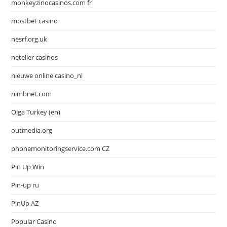
monkeyzinocasinos.com fr
mostbet casino
nesrf.org.uk
neteller casinos
nieuwe online casino_nl
nimbnet.com
Olga Turkey (en)
outmedia.org
phonemonitoringservice.com CZ
Pin Up Win
Pin-up ru
PinUp AZ
Popular Casino