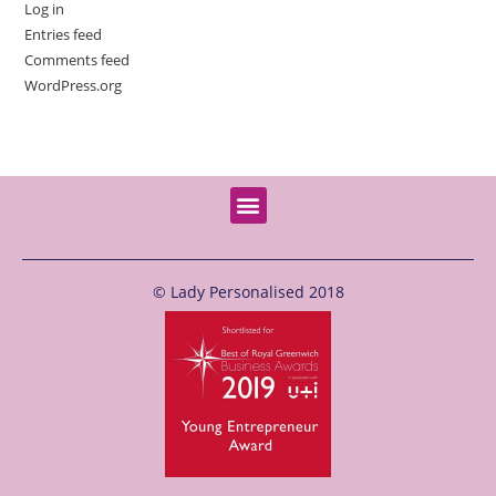
Log in
Entries feed
Comments feed
WordPress.org
© Lady Personalised 2018