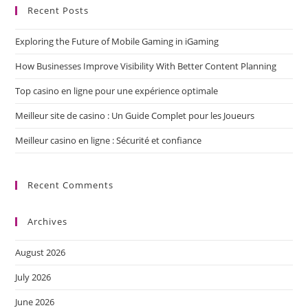
Recent Posts
Exploring the Future of Mobile Gaming in iGaming
How Businesses Improve Visibility With Better Content Planning
Top casino en ligne pour une expérience optimale
Meilleur site de casino : Un Guide Complet pour les Joueurs
Meilleur casino en ligne : Sécurité et confiance
Recent Comments
Archives
August 2026
July 2026
June 2026