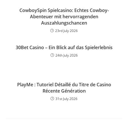
CowboySpin Spielcasino: Echtes Cowboy-
Abenteuer mit hervorragenden
Auszahlungschancen
23rd July 2026
30Bet Casino – Ein Blick auf das Spielerlebnis
24th July 2026
PlayMe : Tutoriel Détaillé du Titre de Casino
Récente Génération
31st July 2026