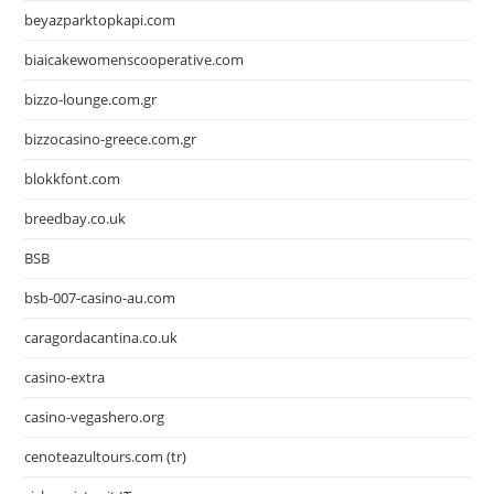
beyazparktopkapi.com
biaicakewomenscooperative.com
bizzo-lounge.com.gr
bizzocasino-greece.com.gr
blokkfont.com
breedbay.co.uk
BSB
bsb-007-casino-au.com
caragordacantina.co.uk
casino-extra
casino-vegashero.org
cenoteazultours.com (tr)