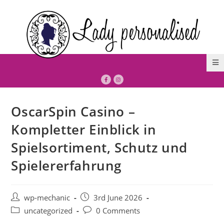
OscarSpin Casino –
Kompletter Einblick in
Spielsortiment, Schutz und
Spielererfahrung
wp-mechanic
3rd June 2026
uncategorized
0 Comments