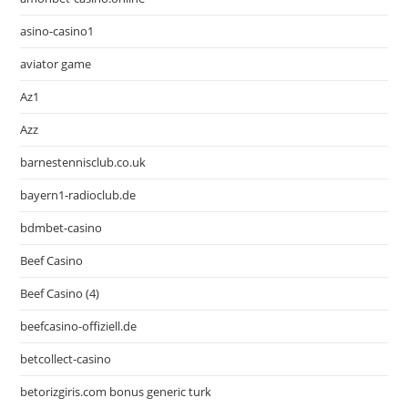
asino-casino1
aviator game
Az1
Azz
barnestennisclub.co.uk
bayern1-radioclub.de
bdmbet-casino
Beef Casino
Beef Casino (4)
beefcasino-offiziell.de
betcollect-casino
betorizgiris.com bonus generic turk