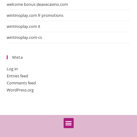
welcome bonus deaxecasino.com
wintinoplay.com fr promotions
wintinoplay.com it
wintinoplay.com-cs
Meta
Log in
Entries feed
Comments feed
WordPress.org