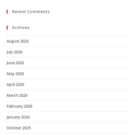
Recent Comments
Archives
August 2026
July 2026
June 2026
May 2026
April 2026
March 2026
February 2026
January 2026
October 2025