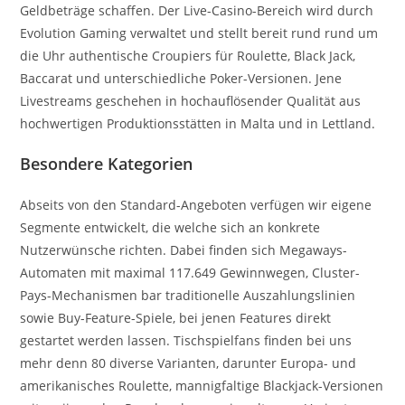
Geldbeträge schaffen. Der Live-Casino-Bereich wird durch
Evolution Gaming verwaltet und stellt bereit rund rund um
die Uhr authentische Croupiers für Roulette, Black Jack,
Baccarat und unterschiedliche Poker-Versionen. Jene
Livestreams geschehen in hochauflösender Qualität aus
hochwertigen Produktionsstätten in Malta und in Lettland.
Besondere Kategorien
Abseits von den Standard-Angeboten verfügen wir eigene
Segmente entwickelt, die welche sich an konkrete
Nutzerwünsche richten. Dabei finden sich Megaways-
Automaten mit maximal 117.649 Gewinnwegen, Cluster-
Pays-Mechanismen bar traditionelle Auszahlungslinien
sowie Buy-Feature-Spiele, bei jenen Features direkt
gestartet werden lassen. Tischspielfans finden bei uns
mehr denn 80 diverse Varianten, darunter Europa- und
amerikanisches Roulette, mannigfaltige Blackjack-Versionen