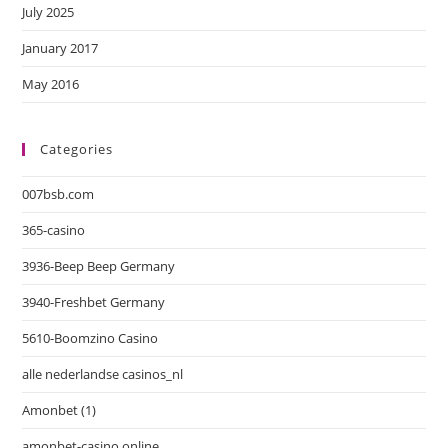
July 2025
January 2017
May 2016
Categories
007bsb.com
365-casino
3936-Beep Beep Germany
3940-Freshbet Germany
5610-Boomzino Casino
alle nederlandse casinos_nl
Amonbet (1)
amonbet-casino.online