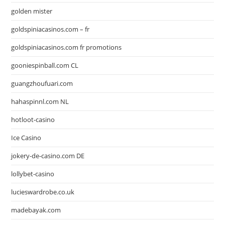
golden mister
goldspiniacasinos.com – fr
goldspiniacasinos.com fr promotions
gooniespinball.com CL
guangzhoufuari.com
hahaspinnl.com NL
hotloot-casino
Ice Casino
jokery-de-casino.com DE
lollybet-casino
lucieswardrobe.co.uk
madebayak.com