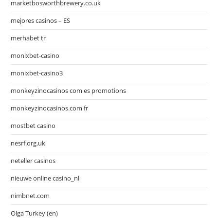
marketbosworthbrewery.co.uk
mejores casinos – ES
merhabet tr
monixbet-casino
monixbet-casino3
monkeyzinocasinos com es promotions
monkeyzinocasinos.com fr
mostbet casino
nesrf.org.uk
neteller casinos
nieuwe online casino_nl
nimbnet.com
Olga Turkey (en)