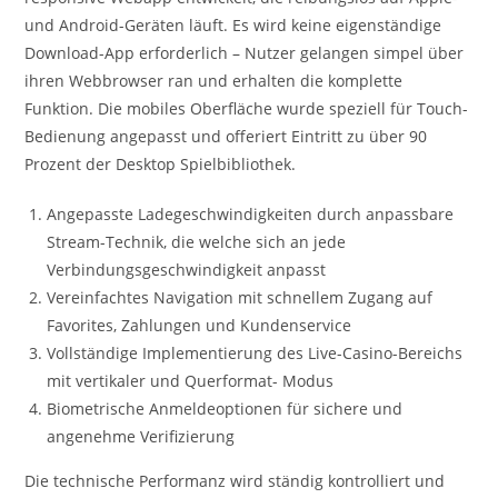
und Android-Geräten läuft. Es wird keine eigenständige
Download-App erforderlich – Nutzer gelangen simpel über
ihren Webbrowser ran und erhalten die komplette
Funktion. Die mobiles Oberfläche wurde speziell für Touch-
Bedienung angepasst und offeriert Eintritt zu über 90
Prozent der Desktop Spielbibliothek.
Angepasste Ladegeschwindigkeiten durch anpassbare
Stream-Technik, die welche sich an jede
Verbindungsgeschwindigkeit anpasst
Vereinfachtes Navigation mit schnellem Zugang auf
Favorites, Zahlungen und Kundenservice
Vollständige Implementierung des Live-Casino-Bereichs
mit vertikaler und Querformat- Modus
Biometrische Anmeldeoptionen für sichere und
angenehme Verifizierung
Die technische Performanz wird ständig kontrolliert und