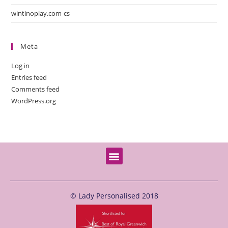
wintinoplay.com-cs
Meta
Log in
Entries feed
Comments feed
WordPress.org
© Lady Personalised 2018