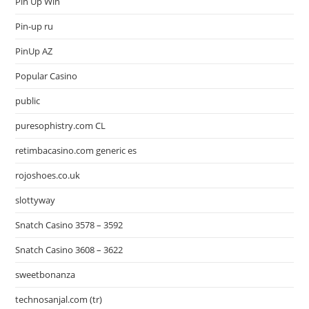
Pin Up Win
Pin-up ru
PinUp AZ
Popular Casino
public
puresophistry.com CL
retimbacasino.com generic es
rojoshoes.co.uk
slottyway
Snatch Casino 3578 – 3592
Snatch Casino 3608 – 3622
sweetbonanza
technosanjal.com (tr)