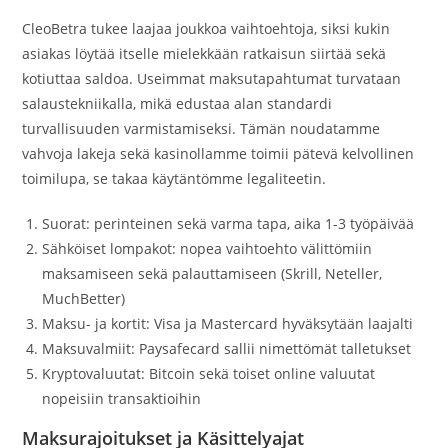
CleoBetra tukee laajaa joukkoa vaihtoehtoja, siksi kukin
asiakas löytää itselle mielekkään ratkaisun siirtää sekä
kotiuttaa saldoa. Useimmat maksutapahtumat turvataan
salaustekniikalla, mikä edustaa alan standardi
turvallisuuden varmistamiseksi. Tämän noudatamme
vahvoja lakeja sekä kasinollamme toimii pätevä kelvollinen
toimilupa, se takaa käytäntömme legaliteetin.
Suorat: perinteinen sekä varma tapa, aika 1-3 työpäivää
Sähköiset lompakot: nopea vaihtoehto välittömiin
maksamiseen sekä palauttamiseen (Skrill, Neteller,
MuchBetter)
Maksu- ja kortit: Visa ja Mastercard hyväksytään laajalti
Maksuvalmiit: Paysafecard sallii nimettömät talletukset
Kryptovaluutat: Bitcoin sekä toiset online valuutat
nopeisiin transaktioihin
Maksurajoitukset ja Käsittelyajat