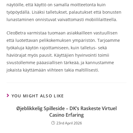
näytöille, että käyttö on samalla moitteetonta kuin
työpöydällä. Lisäksi talletukset, palautukset että bonusten
lunastaminen onnistuvat vaivattomasti mobiililaitteella.
CleoBetra varmistaa tuomaan asiakkailleen vastuullisen
että luotettavan pelikokemuksen ympäristön. Tarjoamme
työkaluja käytön rajoittamiseen, kuin talletus- sekä
häviörajat myös pausit. Käyttäjien hyvinvointi toimii
sivustollemme pääasiallisen tärkeää, ja kannustamme
jokaista käyttämään viihteen takia maltillisesti.
YOU MIGHT ALSO LIKE
Øjeblikkelig Spilleside – DK’s Raskeste Virtuel
Casino Erfaring
23rd April 2026