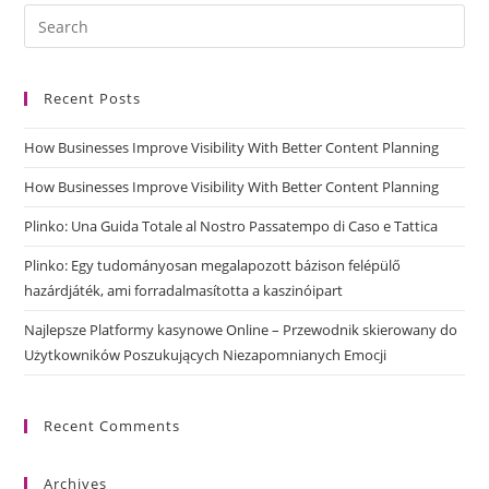
Recent Posts
How Businesses Improve Visibility With Better Content Planning
How Businesses Improve Visibility With Better Content Planning
Plinko: Una Guida Totale al Nostro Passatempo di Caso e Tattica
Plinko: Egy tudományosan megalapozott bázison felépülő
hazárdjáték, ami forradalmasította a kaszinóipart
Najlepsze Platformy kasynowe Online – Przewodnik skierowany do
Użytkowników Poszukujących Niezapomnianych Emocji
Recent Comments
Archives