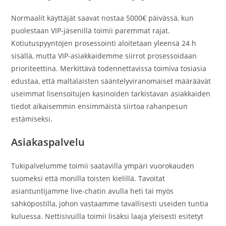
Normaalit käyttäjät saavat nostaa 5000€ päivässä, kun
puolestaan VIP-jäsenillä toimii paremmat rajat.
Kotiutuspyyntöjen prosessointi aloitetaan yleensä 24 h
sisällä, mutta VIP-asiakkaidemme siirrot prosessoidaan
prioriteettina. Merkittävä todennettavissa toimiva tosiasia
edustaa, että maltalaisten sääntelyviranomaiset määräävät
useimmat lisensoitujen kasinoiden tarkistavan asiakkaiden
tiedot aikaisemmin ensimmäistä siirtoa rahanpesun
estämiseksi.
Asiakaspalvelu
Tukipalvelumme toimii saatavilla ympäri vuorokauden
suomeksi että monilla toisten kielillä. Tavoitat
asiantuntijamme live-chatin avulla heti tai myös
sähköpostilla, johon vastaamme tavallisesti useiden tuntia
kuluessa. Nettisivuilla toimii lisäksi laaja yleisesti esitetyt