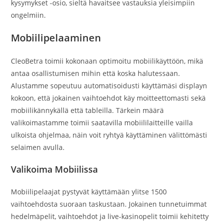
kysymykset -osio, sieltä havaitsee vastauksia yleisimpiin
ongelmiin.
Mobiilipelaaminen
CleoBetra toimii kokonaan optimoitu mobiilikäyttöön, mikä
antaa osallistumisen mihin että koska halutessaan.
Alustamme sopeutuu automatisoidusti käyttämäsi displayn
kokoon, että jokainen vaihtoehdot käy moitteettomasti sekä
mobiilikännykällä että tableilla. Tärkein määrä
valikoimastamme toimii saatavilla mobiililaitteille vailla
ulkoista ohjelmaa, näin voit ryhtyä käyttäminen välittömästi
selaimen avulla.
Valikoima Mobiilissa
Mobiilipelaajat pystyvät käyttämään ylitse 1500
vaihtoehdosta suoraan taskustaan. Jokainen tunnetuimmat
hedelmäpelit, vaihtoehdot ja live-kasinopelit toimii kehitetty