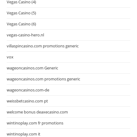
Vegas Casino (4)
Vegas Casino (5)
Vegas Casino (6)
vegas-casino-hero.nl
villaspincasino.com promotions generic
vox
wageoncasinos.com Generic
wageoncasinos.com promotions generic
wageoncasinos.com-de
weissbetcasino.com pt
welcome bonus deaxecasino.com
wintinoplay.com fr promotions
wintinoplay.com it