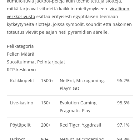
kumuloituvia jackpot-pelejä kuin teemoitettuja slotteja,
mitkä tarjoavat viihdettä kaikkiin mieltymykseen.
virallinen
verkkosivusto
esittää erityisesti egyptiläisen teemaan
kytkeytyneitä slotteja, joissa symbolit, soundit että näköinen
toteutus vievät pelaajan heti pyramidien äärelle.
Pelikategoria
Pelien Määrä
Suosituimmat Pelintarjoajat
RTP-keskiarvo
Kolikkopelit
1500+
NetEnt, Microgaming,
96.2%
Play’n GO
Live-kasino
150+
Evolution Gaming,
98.5%
Pragmatic Play
Pöytäpelit
200+
Red Tiger, Yggdrasil
97.1%
Jackpot-
80+
NetEnt, Microgaming
94.8%