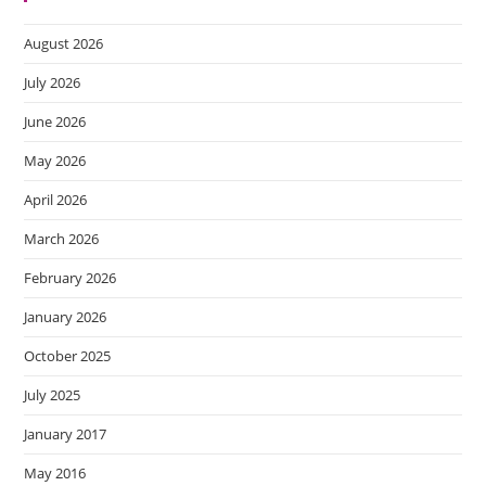
August 2026
July 2026
June 2026
May 2026
April 2026
March 2026
February 2026
January 2026
October 2025
July 2025
January 2017
May 2016