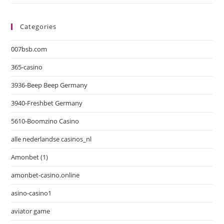
Categories
007bsb.com
365-casino
3936-Beep Beep Germany
3940-Freshbet Germany
5610-Boomzino Casino
alle nederlandse casinos_nl
Amonbet (1)
amonbet-casino.online
asino-casino1
aviator game