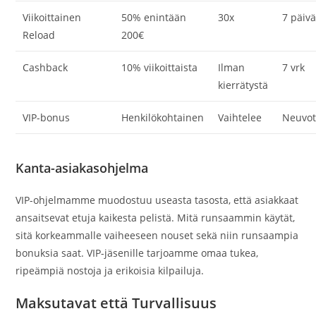
Viikoittainen
50% enintään
30x
7 päiv
Reload
200€
Cashback
10% viikoittaista
Ilman
7 vrk
kierrätystä
VIP-bonus
Henkilökohtainen
Vaihtelee
Neuvot
Kanta-asiakasohjelma
VIP-ohjelmamme muodostuu useasta tasosta, että asiakkaat
ansaitsevat etuja kaikesta pelistä. Mitä runsaammin käytät,
sitä korkeammalle vaiheeseen nouset sekä niin runsaampia
bonuksia saat. VIP-jäsenille tarjoamme omaa tukea,
ripeämpiä nostoja ja erikoisia kilpailuja.
Maksutavat että Turvallisuus