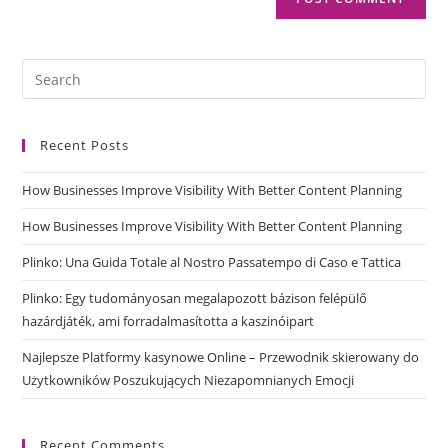
Recent Posts
How Businesses Improve Visibility With Better Content Planning
How Businesses Improve Visibility With Better Content Planning
Plinko: Una Guida Totale al Nostro Passatempo di Caso e Tattica
Plinko: Egy tudományosan megalapozott bázison felépülő
hazárdjáték, ami forradalmasította a kaszinóipart
Najlepsze Platformy kasynowe Online – Przewodnik skierowany do
Użytkowników Poszukujących Niezapomnianych Emocji
Recent Comments