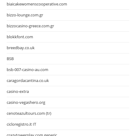
biaicakewomenscooperative.com
bizzo-lounge.com.gr
bizzocasino-greece.com.gr
blokkfont.com
breedbay.co.uk
BSB
bsb-007-casino-au.com
caragordacantina.co.uk
casino-extra
casino-vegashero.org
cenoteazultours.com (tr)
cicloregistro.it IT
crazytowerplay.com generic