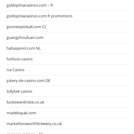
goldspiniacasinos.com – fr
goldspiniacasinos.com fr promotions
gooniespinball.com CL
guangzhoufuari.com
hahaspinnl.com NL
hotloot-casino
Ice Casino
jokery-de-casino.com DE
lollybet-casino
lucieswardrobe.co.uk
madebayak.com
marketbosworthbrewery.co.uk