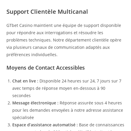
Support Clientèle Multicanal
GTbet Casino maintient une équipe de support disponible
pour répondre aux interrogations et résoudre les
problèmes techniques. Notre département clientèle opère
via plusieurs canaux de communication adaptés aux
préférences individuelles.
Moyens de Contact Accessibles
Chat en live :
Disponible 24 heures sur 24, 7 jours sur 7
avec temps de réponse moyen en-dessous à 90
secondes
Message électronique :
Réponse assurée sous 4 heures
pour les demandes envoyées à notre adresse assistance
spécialisée
Espace d’assistance automatisé :
Base de connaissances