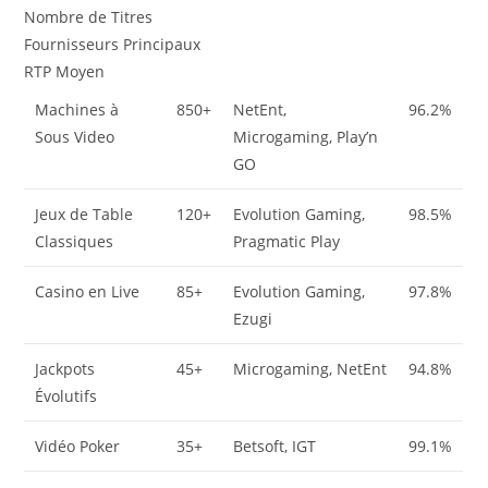
Nombre de Titres
Fournisseurs Principaux
RTP Moyen
Machines à
850+
NetEnt,
96.2%
Sous Video
Microgaming, Play’n
GO
Jeux de Table
120+
Evolution Gaming,
98.5%
Classiques
Pragmatic Play
Casino en Live
85+
Evolution Gaming,
97.8%
Ezugi
Jackpots
45+
Microgaming, NetEnt
94.8%
Évolutifs
Vidéo Poker
35+
Betsoft, IGT
99.1%