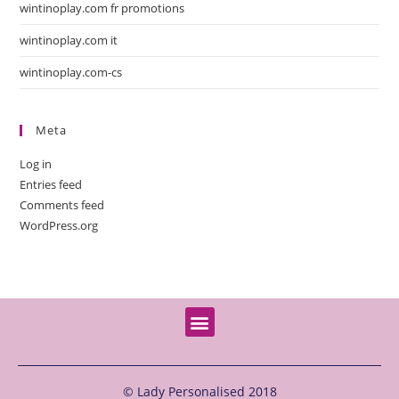
wintinoplay.com fr promotions
wintinoplay.com it
wintinoplay.com-cs
Meta
Log in
Entries feed
Comments feed
WordPress.org
© Lady Personalised 2018