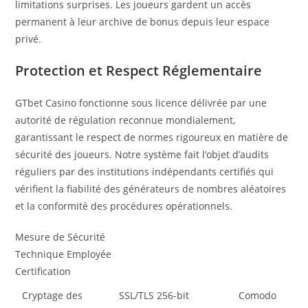
limitations surprises. Les joueurs gardent un accès
permanent à leur archive de bonus depuis leur espace
privé.
Protection et Respect Réglementaire
GTbet Casino fonctionne sous licence délivrée par une
autorité de régulation reconnue mondialement,
garantissant le respect de normes rigoureux en matière de
sécurité des joueurs. Notre système fait l’objet d’audits
réguliers par des institutions indépendants certifiés qui
vérifient la fiabilité des générateurs de nombres aléatoires
et la conformité des procédures opérationnels.
Mesure de Sécurité
Technique Employée
Certification
Cryptage des
SSL/TLS 256-bit
Comodo