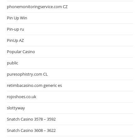
phonemonitoringservice.com CZ
Pin Up Win
Pin-up ru
PinUp AZ
Popular Casino
public
puresophistry.com CL
retimbacasino.com generic es
rojoshoes.co.uk
slottyway
Snatch Casino 3578 – 3592
Snatch Casino 3608 – 3622