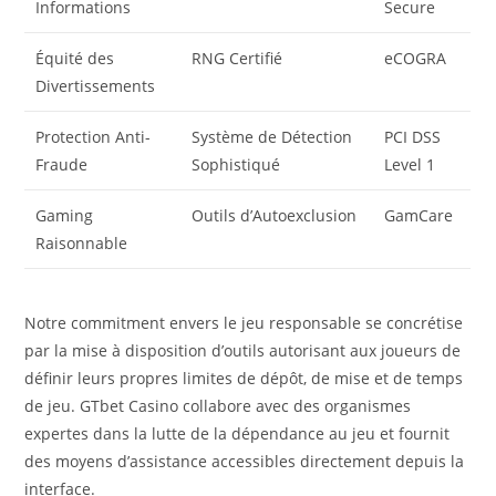
Informations
Secure
Équité des
RNG Certifié
eCOGRA
Divertissements
Protection Anti-
Système de Détection
PCI DSS
Fraude
Sophistiqué
Level 1
Gaming
Outils d’Autoexclusion
GamCare
Raisonnable
Notre commitment envers le jeu responsable se concrétise
par la mise à disposition d’outils autorisant aux joueurs de
définir leurs propres limites de dépôt, de mise et de temps
de jeu. GTbet Casino collabore avec des organismes
expertes dans la lutte de la dépendance au jeu et fournit
des moyens d’assistance accessibles directement depuis la
interface.