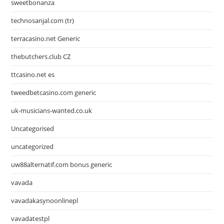
sweetbonanza
technosanjal.com (tr)
terracasino.net Generic
thebutchers.club CZ
ttcasino.net es
tweedbetcasino.com generic
uk-musicians-wanted.co.uk
Uncategorised
uncategorized
uw88alternatif.com bonus generic
vavada
vavadakasynoonlinepl
vavadatestpl