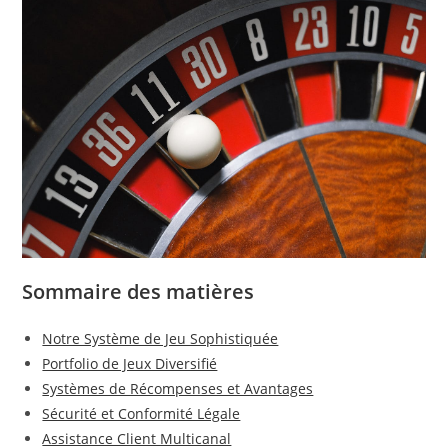
Sommaire des matières
Notre Système de Jeu Sophistiquée
Portfolio de Jeux Diversifié
Systèmes de Récompenses et Avantages
Sécurité et Conformité Légale
Assistance Client Multicanal