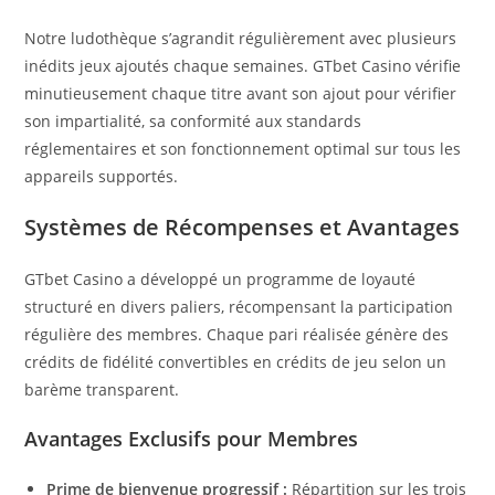
Notre ludothèque s’agrandit régulièrement avec plusieurs
inédits jeux ajoutés chaque semaines. GTbet Casino vérifie
minutieusement chaque titre avant son ajout pour vérifier
son impartialité, sa conformité aux standards
réglementaires et son fonctionnement optimal sur tous les
appareils supportés.
Systèmes de Récompenses et Avantages
GTbet Casino a développé un programme de loyauté
structuré en divers paliers, récompensant la participation
régulière des membres. Chaque pari réalisée génère des
crédits de fidélité convertibles en crédits de jeu selon un
barème transparent.
Avantages Exclusifs pour Membres
Prime de bienvenue progressif :
Répartition sur les trois