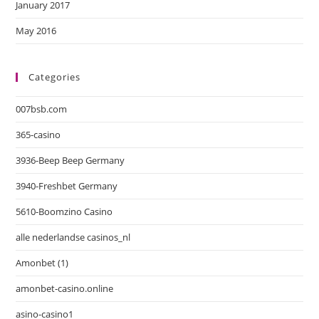
January 2017
May 2016
Categories
007bsb.com
365-casino
3936-Beep Beep Germany
3940-Freshbet Germany
5610-Boomzino Casino
alle nederlandse casinos_nl
Amonbet (1)
amonbet-casino.online
asino-casino1