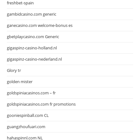
freshbet-spain
gambidcasino.com generic
ganecasino.com welcome-bonus es
gbetplaycasino.com Generic
gigaspinz-casino-holland.nl
gigaspinz-casino-nederland.nl
Glory tr
golden mister
goldspiniacasinos.com – fr
goldspiniacasinos.com fr promotions
gooniespinball.com CL
guangzhoufuari.com
hahaspinnl.com NL