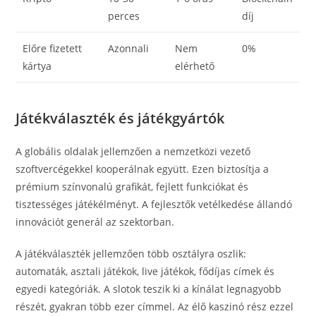
perces
díj
Előre fizetett
Azonnali
Nem
0%
kártya
elérhető
Játékválaszték és játékgyártók
A globális oldalak jellemzően a nemzetközi vezető
szoftvercégekkel kooperálnak együtt. Ezen biztosítja a
prémium színvonalú grafikát, fejlett funkciókat és
tisztességes játékélményt. A fejlesztők vetélkedése állandó
innovációt generál az szektorban.
A játékválaszték jellemzően több osztályra oszlik:
automaták, asztali játékok, live játékok, fődíjas címek és
egyedi kategóriák. A slotok teszik ki a kínálat legnagyobb
részét, gyakran több ezer címmel. Az élő kaszinó rész ezzel