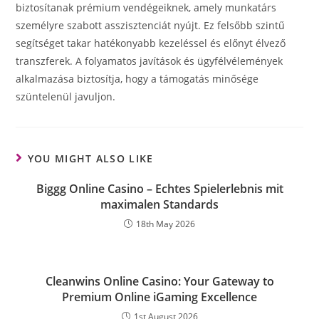
biztosítanak prémium vendégeiknek, amely munkatárs
személyre szabott asszisztenciát nyújt. Ez felsőbb szintű
segítséget takar hatékonyabb kezeléssel és előnyt élvező
transzferek. A folyamatos javítások és ügyfélvélemények
alkalmazása biztosítja, hogy a támogatás minősége
szüntelenül javuljon.
YOU MIGHT ALSO LIKE
Biggg Online Casino – Echtes Spielerlebnis mit
maximalen Standards
18th May 2026
Cleanwins Online Casino: Your Gateway to
Premium Online iGaming Excellence
1st August 2026