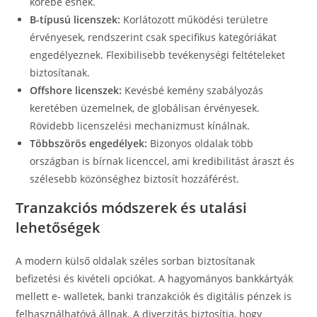
körébe esnek.
B-típusú licenszek:
Korlátozott működési területre
érvényesek, rendszerint csak specifikus kategóriákat
engedélyeznek. Flexibilisebb tevékenységi feltételeket
biztosítanak.
Offshore licenszek:
Kevésbé kemény szabályozás
keretében üzemelnek, de globálisan érvényesek.
Rövidebb licenszelési mechanizmust kínálnak.
Többszörös engedélyek:
Bizonyos oldalak több
országban is bírnak licenccel, ami kredibilitást áraszt és
szélesebb közönséghez biztosít hozzáférést.
Tranzakciós módszerek és utalási
lehetőségek
A modern külső oldalak széles sorban biztosítanak
befizetési és kivételi opciókat. A hagyományos bankkártyák
mellett e- walletek, banki tranzakciók és digitális pénzek is
felhasználhatóvá állnak. A diverzitás biztosítja, hogy