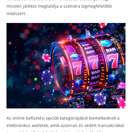
minden játékos megtalálja a számára legmegfelelőbb
módszert.
Az online befizetési opciók kategóriájából kiemelkednek a
elektronikus walletek, amik azonnali és védett tranzakciókat