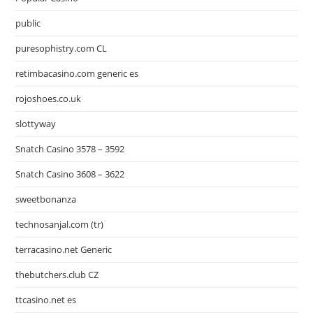
public
puresophistry.com CL
retimbacasino.com generic es
rojoshoes.co.uk
slottyway
Snatch Casino 3578 – 3592
Snatch Casino 3608 – 3622
sweetbonanza
technosanjal.com (tr)
terracasino.net Generic
thebutchers.club CZ
ttcasino.net es