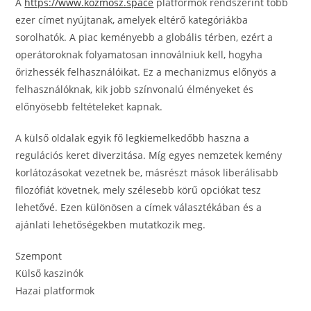
A
https://www.kozmosz.space
platformok rendszerint több
ezer címet nyújtanak, amelyek eltérő kategóriákba
sorolhatók. A piac keményebb a globális térben, ezért a
operátoroknak folyamatosan innoválniuk kell, hogyha
őrizhessék felhasználóikat. Ez a mechanizmus előnyös a
felhasználóknak, kik jobb színvonalú élményeket és
előnyösebb feltételeket kapnak.
A külső oldalak egyik fő legkiemelkedőbb haszna a
regulációs keret diverzitása. Míg egyes nemzetek kemény
korlátozásokat vezetnek be, másrészt mások liberálisabb
filozófiát követnek, mely szélesebb körű opciókat tesz
lehetővé. Ezen különösen a címek választékában és a
ajánlati lehetőségekben mutatkozik meg.
Szempont
Külső kaszinók
Hazai platformok