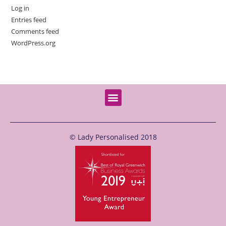
Log in
Entries feed
Comments feed
WordPress.org
© Lady Personalised 2018