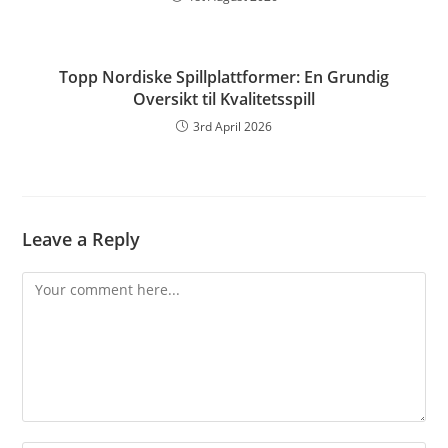
Topp Nordiske Spillplattformer: En Grundig
Oversikt til Kvalitetsspill
3rd April 2026
Leave a Reply