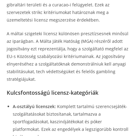
gibraltári területi és a curacao-i felügyelet. Ezek az
szervezetek strikc kritériumokat határoznak meg a
üzemeltetési licensz megszerzése érdekében.
A máltai szigeteki licensz különösen presztízsesnek minősül
az iparágban. A Málta Játék Hatóság (MGA) részéről adott
jogosítvány ezt reprezentálja, hogy a szolgáltató megfelel az
EU-s Közösség szabályozási kritériumainak. Az jogosítvány
elnyeréséhez a szolgáltatóknak demonstrálniuk kell anyagi
stabilitásukat, tech védettségüket és felelős gambling
stratégiájukat.
Kulcsfontosságú licensz-kategóriák
A-osztályú licenszek:
Komplett tartalmú szerencsejáték-
szolgáltatásokat biztosítanak, tartalmazva a
sportfogadásokat, kaszinójátékokat és póker
platformokat. Ezek az engedélyek a legszigorúbb kontroll