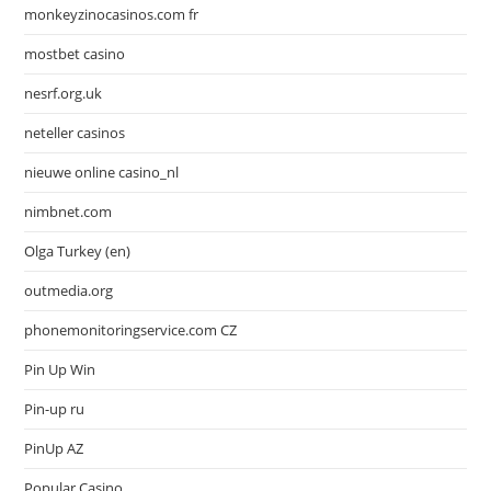
monkeyzinocasinos.com fr
mostbet casino
nesrf.org.uk
neteller casinos
nieuwe online casino_nl
nimbnet.com
Olga Turkey (en)
outmedia.org
phonemonitoringservice.com CZ
Pin Up Win
Pin-up ru
PinUp AZ
Popular Casino