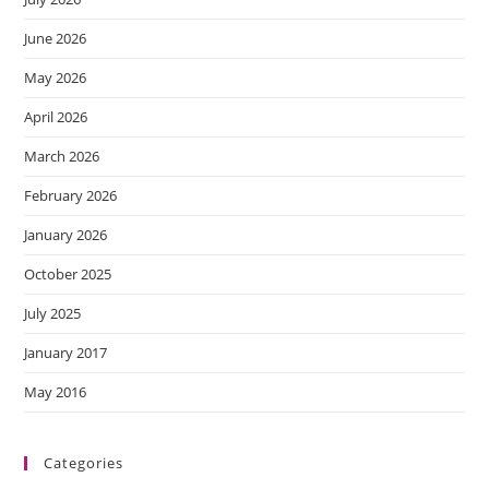
June 2026
May 2026
April 2026
March 2026
February 2026
January 2026
October 2025
July 2025
January 2017
May 2016
Categories