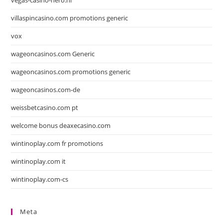
vegas-casino-hero.nl
villaspincasino.com promotions generic
vox
wageoncasinos.com Generic
wageoncasinos.com promotions generic
wageoncasinos.com-de
weissbetcasino.com pt
welcome bonus deaxecasino.com
wintinoplay.com fr promotions
wintinoplay.com it
wintinoplay.com-cs
Meta