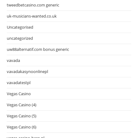
tweedbetcasino.com generic
uk-musicians-wanted.co.uk
Uncategorised
uncategorized
uw88alternatif.com bonus generic
vavada
vavadakasynoonlinepl
vavadatestpl
Vegas Casino
Vegas Casino (4)
Vegas Casino (5)
Vegas Casino (6)