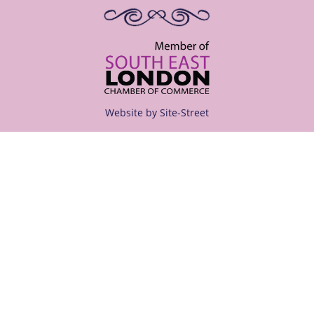
Website by
Site-Street