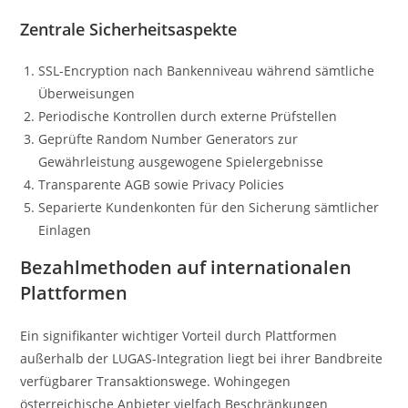
Zentrale Sicherheitsaspekte
SSL-Encryption nach Bankenniveau während sämtliche
Überweisungen
Periodische Kontrollen durch externe Prüfstellen
Geprüfte Random Number Generators zur
Gewährleistung ausgewogene Spielergebnisse
Transparente AGB sowie Privacy Policies
Separierte Kundenkonten für den Sicherung sämtlicher
Einlagen
Bezahlmethoden auf internationalen
Plattformen
Ein signifikanter wichtiger Vorteil durch Plattformen
außerhalb der LUGAS-Integration liegt bei ihrer Bandbreite
verfügbarer Transaktionswege. Wohingegen
österreichische Anbieter vielfach Beschränkungen