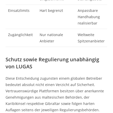
Einsatzlimits
Hart begrenzt
Anpassbare
Handhabung
realisierbar
Zugänglichkeit
Nur nationale
Weltweite
Anbieter
Spitzenanbieter
Schutz sowie Regulierung unabhängig
von LUGAS
Diese Entscheidung zugunsten einem globalen Betreiber
bedeutet absolut nicht einen Verzicht auf Sicherheit.
Vertrauenswürdige Plattformen besitzen über anerkannte
Genehmigungen aus maltesischen Behörden, der
Karibikinsel respektive Gibraltar sowie folgen harten
Auflagen seitens der jeweiligen Regulierungsbehörden.