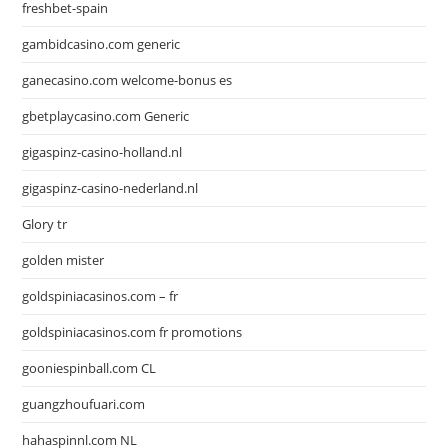
freshbet-spain
gambidcasino.com generic
ganecasino.com welcome-bonus es
gbetplaycasino.com Generic
gigaspinz-casino-holland.nl
gigaspinz-casino-nederland.nl
Glory tr
golden mister
goldspiniacasinos.com – fr
goldspiniacasinos.com fr promotions
gooniespinball.com CL
guangzhoufuari.com
hahaspinnl.com NL