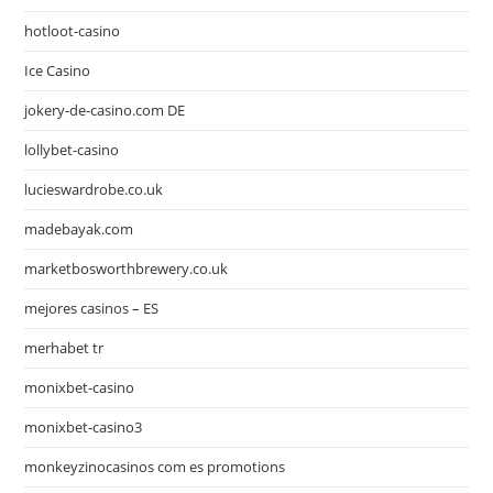
hotloot-casino
Ice Casino
jokery-de-casino.com DE
lollybet-casino
lucieswardrobe.co.uk
madebayak.com
marketbosworthbrewery.co.uk
mejores casinos – ES
merhabet tr
monixbet-casino
monixbet-casino3
monkeyzinocasinos com es promotions