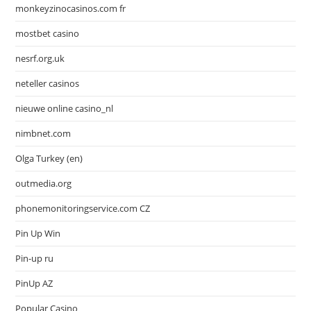
monkeyzinocasinos.com fr
mostbet casino
nesrf.org.uk
neteller casinos
nieuwe online casino_nl
nimbnet.com
Olga Turkey (en)
outmedia.org
phonemonitoringservice.com CZ
Pin Up Win
Pin-up ru
PinUp AZ
Popular Casino