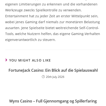
eigenen Limitierungen zu erkennen und die vorhandenen
Werkzeuge zwecks Spielkontrolle zu verwenden.
Entertainment hat zu jeder Zeit an erster Mittelpunkt sein,
wobei jenes Gaming darf niemals zur monetären Belastung
ausarten. Jene Spielseite bietet weitreichende Self-Control-
Tools, welche Nutzern helfen, das eigene Gaming-Verhalten
eigenverantwortlich zu steuern.
YOU MIGHT ALSO LIKE
FortuneJack Casino: Ein Blick auf die Spielauswahl
20th July 2026
Wyns Casino – Full Gjennomgang og Spillerfaring