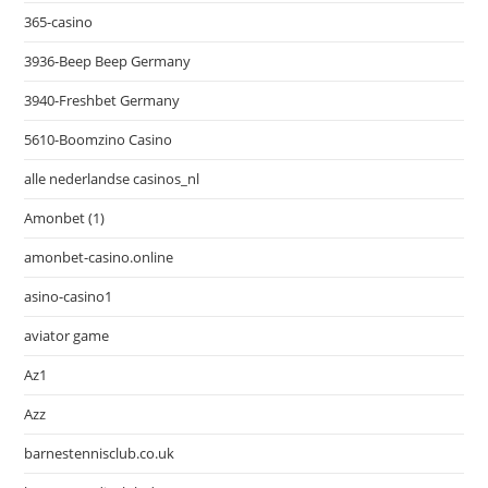
365-casino
3936-Beep Beep Germany
3940-Freshbet Germany
5610-Boomzino Casino
alle nederlandse casinos_nl
Amonbet (1)
amonbet-casino.online
asino-casino1
aviator game
Az1
Azz
barnestennisclub.co.uk