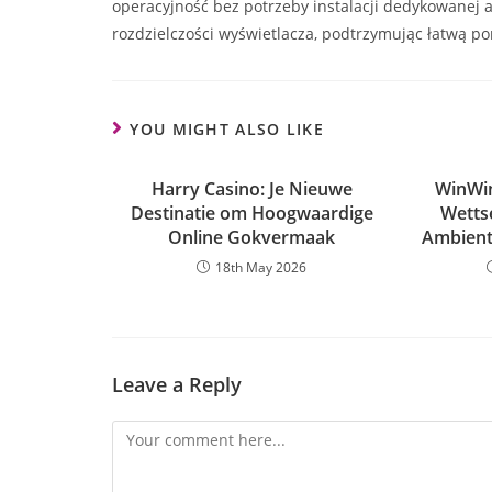
operacyjność bez potrzeby instalacji dedykowanej
rozdzielczości wyświetlacza, podtrzymując łatwą po
YOU MIGHT ALSO LIKE
Harry Casino: Je Nieuwe
WinWin
Destinatie om Hoogwaardige
Wetts
Online Gokvermaak
Ambient
18th May 2026
Leave a Reply