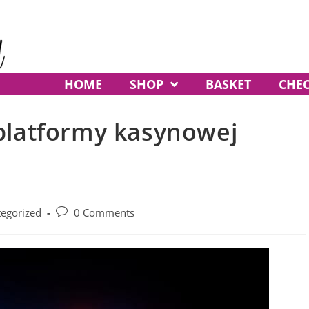
HOME
SHOP
BASKET
CHE
platformy kasynowej
tegorized
0 Comments