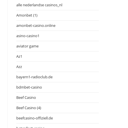
alle nederlandse casinos_nl
Amonbet (1)
amonbet-casino.online
asino-casino1
aviator game
Az1
Azz
bayern1-radioclub.de
bdmbet-casino
Beef Casino
Beef Casino (4)
beefcasino-offiziell.de