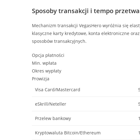
Sposoby transakcji i tempo przetwa
Mechanizm transakcji VegasHero wyróżnia się elast
klasyczne karty kredytowe, konta elektroniczne ora
sposobów transakcyjnych.
Opcja płatności
Min. wpłata
Okres wypłaty
Prowizja
Visa Card/Mastercard
eSkrill/Neteller
Przelew bankowy
Kryptowaluta Bitcoin/Ethereum