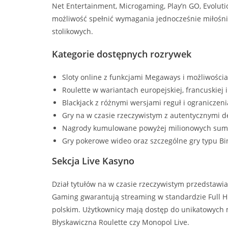
Net Entertainment, Microgaming, Play’n GO, Evolu
możliwość spełnić wymagania jednocześnie miłośnik
stolikowych.
Kategorie dostępnych rozrywek
Sloty online z funkcjami Megaways i możliwośc
Roulette w wariantach europejskiej, francuskiej 
Blackjack z różnymi wersjami reguł i ograniczen
Gry na w czasie rzeczywistym z autentycznymi d
Nagrody kumulowane powyżej milionowych sum
Gry pokerowe wideo oraz szczególne gry typu Bi
Sekcja Live Kasyno
Dział tytułów na w czasie rzeczywistym przedstawia
Gaming gwarantują streaming w standardzie Full 
polskim. Użytkownicy mają dostęp do unikatowych m
Błyskawiczna Roulette czy Monopol Live.