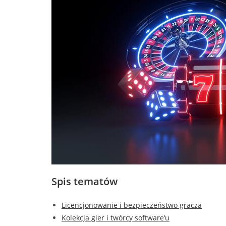
Spis tematów
Licencjonowanie i bezpieczeństwo gracza
Kolekcja gier i twórcy software’u