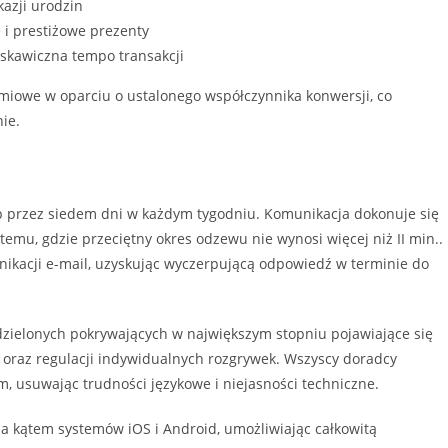
kazji urodzin
 i prestiżowe prezenty
yskawiczna tempo transakcji
emiowe w oparciu o ustalonego współczynnika konwersji, co
ie.
op przez siedem dni w każdym tygodniu. Komunikacja dokonuje się
emu, gdzie przeciętny okres odzewu nie wynosi więcej niż II min..
nikacji e-mail, uzyskując wyczerpującą odpowiedź w terminie do
dzielonych pokrywających w największym stopniu pojawiające się
ii oraz regulacji indywidualnych rozgrywek. Wszyscy doradcy
 usuwając trudności językowe i niejasności techniczne.
a kątem systemów iOS i Android, umożliwiając całkowitą