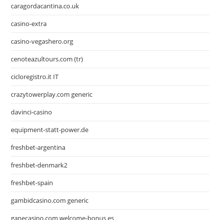
caragordacantina.co.uk
casino-extra
casino-vegashero.org
cenoteazultours.com (tr)
cicloregistro.it IT
crazytowerplay.com generic
davinci-casino
equipment-statt-power.de
freshbet-argentina
freshbet-denmark2
freshbet-spain
gambidcasino.com generic
ganecasino.com welcome-bonus es