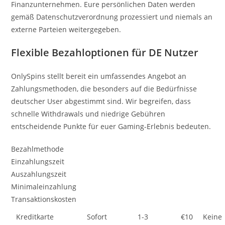
Finanzunternehmen. Eure persönlichen Daten werden
gemäß Datenschutzverordnung prozessiert und niemals an
externe Parteien weitergegeben.
Flexible Bezahloptionen für DE Nutzer
OnlySpins stellt bereit ein umfassendes Angebot an
Zahlungsmethoden, die besonders auf die Bedürfnisse
deutscher User abgestimmt sind. Wir begreifen, dass
schnelle Withdrawals und niedrige Gebühren
entscheidende Punkte für euer Gaming-Erlebnis bedeuten.
Bezahlmethode
Einzahlungszeit
Auszahlungszeit
Minimaleinzahlung
Transaktionskosten
Kreditkarte
Sofort
1-3
€10
Keine