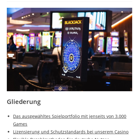
Gliederung
Das ausgewähltes Spielportfolio mit jenseits von 3.000
Games
Lizensierung und Schutzstandards bei unserem Casino