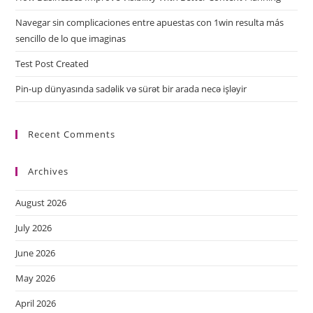
Navegar sin complicaciones entre apuestas con 1win resulta más
sencillo de lo que imaginas
Test Post Created
Pin-up dünyasında sadəlik və sürət bir arada necə işləyir
Recent Comments
Archives
August 2026
July 2026
June 2026
May 2026
April 2026