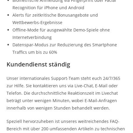
Biometrische Anmeldung via Fingerprint oder Facial
Recognition für iPhone und Android
Alerts für zeitkritische Bonusangebote und
Wettbewerbs-Ergebnisse
Offline-Mode für ausgewählte Demo-Spiele ohne
Internetverbindung
Datenspar-Modus zur Reduzierung des Smartphone
Traffics um bis zu 60%
Kundendienst ständig
Unser internationales Support-Team steht euch 24/7/365
zur Hilfe. Sie kontaktieren uns via Live-Chat, E-Mail oder
Telefon. Die durchschnittliche Reaktionszeit im Livechat
beträgt unter wenigen Minuten, wobei E-Mail-Anfragen
innerhalb von wenigen Stunden behandelt werden.
Speziell hervorzuheben ist unseres weitreichendes FAQ-
Bereich mit über 200 umfassenden Artikeln zu technischen