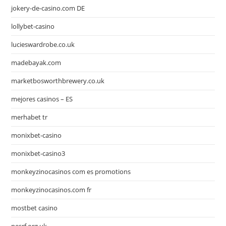
jokery-de-casino.com DE
lollybet-casino
lucieswardrobe.co.uk
madebayak.com
marketbosworthbrewery.co.uk
mejores casinos – ES
merhabet tr
monixbet-casino
monixbet-casino3
monkeyzinocasinos com es promotions
monkeyzinocasinos.com fr
mostbet casino