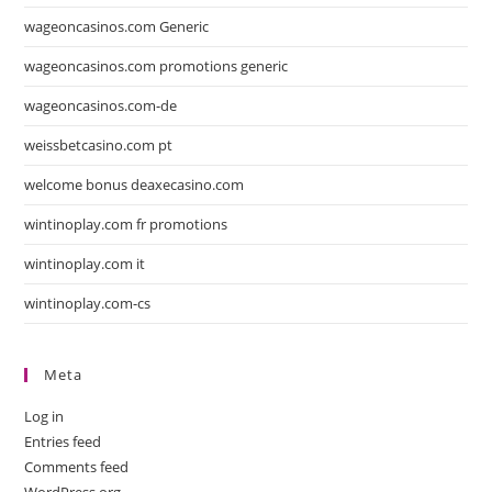
wageoncasinos.com Generic
wageoncasinos.com promotions generic
wageoncasinos.com-de
weissbetcasino.com pt
welcome bonus deaxecasino.com
wintinoplay.com fr promotions
wintinoplay.com it
wintinoplay.com-cs
Meta
Log in
Entries feed
Comments feed