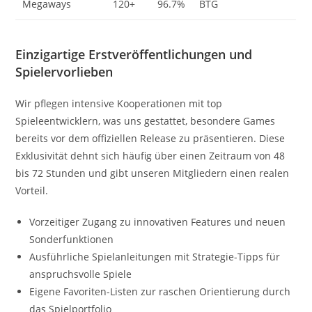
Megaways
120+
96.7%
BTG
Einzigartige Erstveröffentlichungen und
Spielervorlieben
Wir pflegen intensive Kooperationen mit top
Spieleentwicklern, was uns gestattet, besondere Games
bereits vor dem offiziellen Release zu präsentieren. Diese
Exklusivität dehnt sich häufig über einen Zeitraum von 48
bis 72 Stunden und gibt unseren Mitgliedern einen realen
Vorteil.
Vorzeitiger Zugang zu innovativen Features und neuen
Sonderfunktionen
Ausführliche Spielanleitungen mit Strategie-Tipps für
anspruchsvolle Spiele
Eigene Favoriten-Listen zur raschen Orientierung durch
das Spielportfolio