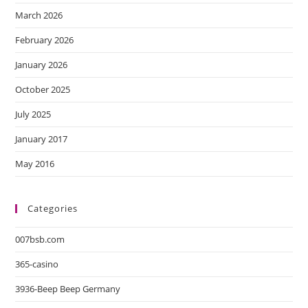
March 2026
February 2026
January 2026
October 2025
July 2025
January 2017
May 2016
Categories
007bsb.com
365-casino
3936-Beep Beep Germany