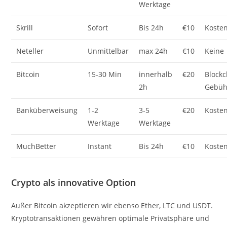
Werktage
Skrill
Sofort
Bis 24h
€10
Kosten
Neteller
Unmittelbar
max 24h
€10
Keine
Bitcoin
15-30 Min
innerhalb
€20
Blockc
2h
Gebüh
Banküberweisung
1-2
3-5
€20
Kosten
Werktage
Werktage
MuchBetter
Instant
Bis 24h
€10
Kosten
Crypto als innovative Option
Außer Bitcoin akzeptieren wir ebenso Ether, LTC und USDT.
Kryptotransaktionen gewähren optimale Privatsphäre und