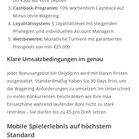
bis €300 auf eure Deposit
Cashback-Programm:
10% wöchentlich Cashback auf
Minus ohne Wagering
Loyalitätssystem:
5 Loyalitätslevel mit steigenden
Privilegien und individuellen Account-Managern
Wettbewerbe:
Monatliche Turniere mit garantierten
Preispools von min €25.000
Klare Umsatzbedingungen im genau
Jeder Bonusangebot bei OnlySpins wird mit klaren Fristen
ausgestattet. Standardmäßig haben Sie 30 Days Frist, um
die Wagering-Anforderungen zu umsetzen. Im Unterschied
zu vielen Konkurrenten beschränken wir Ihre max
Einsatzhöhe während laufender Boni nicht zu stark
restriktiv – Sie dürfen bis zu €5 pro Dreh setzen.
Mobile Spielerlebnis auf höchstem
Standard