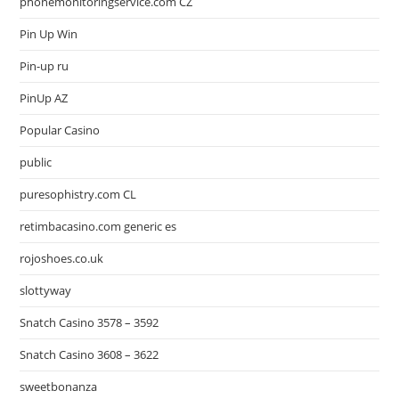
phonemonitoringservice.com CZ
Pin Up Win
Pin-up ru
PinUp AZ
Popular Casino
public
puresophistry.com CL
retimbacasino.com generic es
rojoshoes.co.uk
slottyway
Snatch Casino 3578 – 3592
Snatch Casino 3608 – 3622
sweetbonanza