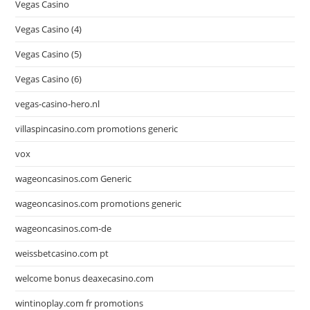
Vegas Casino
Vegas Casino (4)
Vegas Casino (5)
Vegas Casino (6)
vegas-casino-hero.nl
villaspincasino.com promotions generic
vox
wageoncasinos.com Generic
wageoncasinos.com promotions generic
wageoncasinos.com-de
weissbetcasino.com pt
welcome bonus deaxecasino.com
wintinoplay.com fr promotions