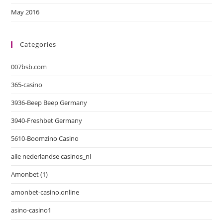
May 2016
Categories
007bsb.com
365-casino
3936-Beep Beep Germany
3940-Freshbet Germany
5610-Boomzino Casino
alle nederlandse casinos_nl
Amonbet (1)
amonbet-casino.online
asino-casino1