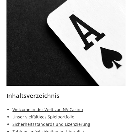
Inhaltsverzeichnis
Welcome in der Welt von NV Casino
Unser vielfältiges Spielportfolio
Sicherheitsstandards und Lizenzierung
Zahlungsmöglichkeiten im Überblick