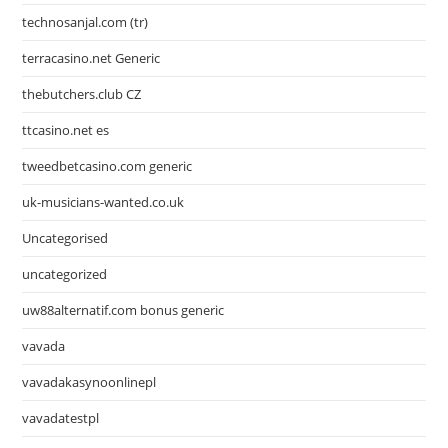
technosanjal.com (tr)
terracasino.net Generic
thebutchers.club CZ
ttcasino.net es
tweedbetcasino.com generic
uk-musicians-wanted.co.uk
Uncategorised
uncategorized
uw88alternatif.com bonus generic
vavada
vavadakasynoonlinepl
vavadatestpl