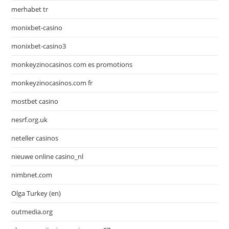
merhabet tr
monixbet-casino
monixbet-casino3
monkeyzinocasinos com es promotions
monkeyzinocasinos.com fr
mostbet casino
nesrf.org.uk
neteller casinos
nieuwe online casino_nl
nimbnet.com
Olga Turkey (en)
outmedia.org