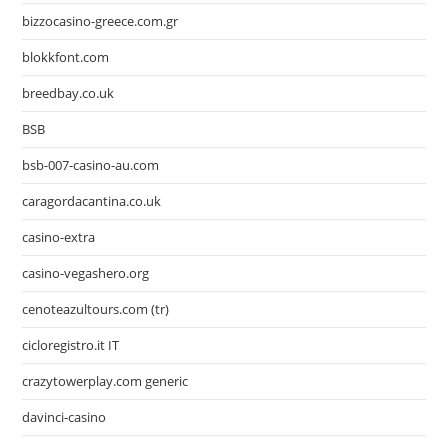
bizzocasino-greece.com.gr
blokkfont.com
breedbay.co.uk
BSB
bsb-007-casino-au.com
caragordacantina.co.uk
casino-extra
casino-vegashero.org
cenoteazultours.com (tr)
cicloregistro.it IT
crazytowerplay.com generic
davinci-casino