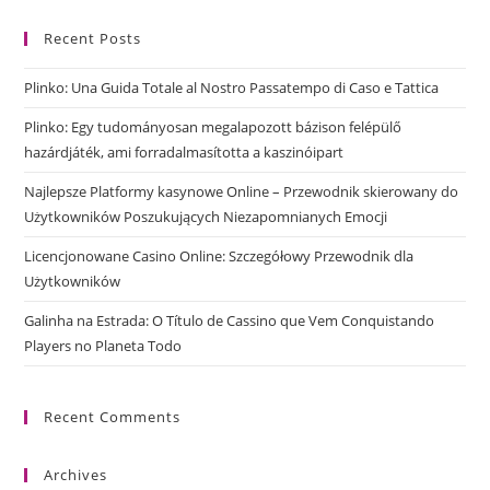
Recent Posts
Plinko: Una Guida Totale al Nostro Passatempo di Caso e Tattica
Plinko: Egy tudományosan megalapozott bázison felépülő
hazárdjáték, ami forradalmasította a kaszinóipart
Najlepsze Platformy kasynowe Online – Przewodnik skierowany do
Użytkowników Poszukujących Niezapomnianych Emocji
Licencjonowane Casino Online: Szczegółowy Przewodnik dla
Użytkowników
Galinha na Estrada: O Título de Cassino que Vem Conquistando
Players no Planeta Todo
Recent Comments
Archives