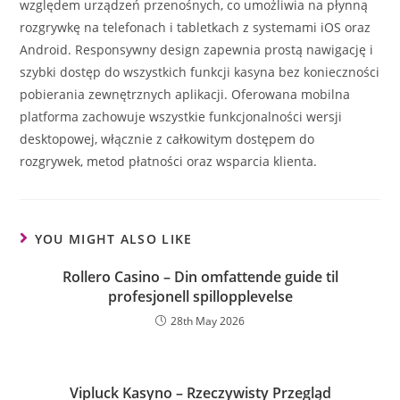
względem urządzeń przenośnych, co umożliwia na płynną
rozgrywkę na telefonach i tabletkach z systemami iOS oraz
Android. Responsywny design zapewnia prostą nawigację i
szybki dostęp do wszystkich funkcji kasyna bez konieczności
pobierania zewnętrznych aplikacji. Oferowana mobilna
platforma zachowuje wszystkie funkcjonalności wersji
desktopowej, włącznie z całkowitym dostępem do
rozgrywek, metod płatności oraz wsparcia klienta.
YOU MIGHT ALSO LIKE
Rollero Casino – Din omfattende guide til
profesjonell spillopplevelse
28th May 2026
Vipluck Kasyno – Rzeczywisty Przegląd