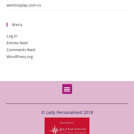
wintinoplay.com-cs
Meta
Log in
Entries feed
Comments feed
WordPress.org
© Lady Personalised 2018