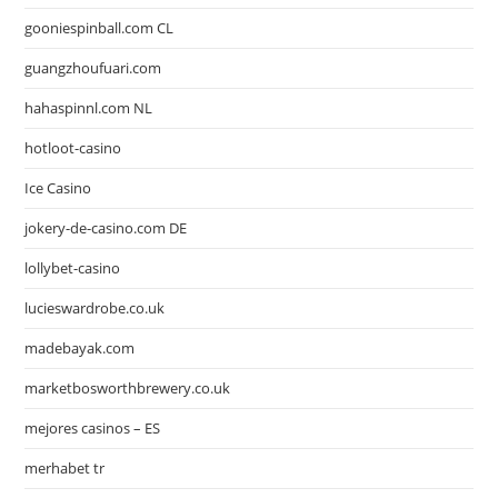
gooniespinball.com CL
guangzhoufuari.com
hahaspinnl.com NL
hotloot-casino
Ice Casino
jokery-de-casino.com DE
lollybet-casino
lucieswardrobe.co.uk
madebayak.com
marketbosworthbrewery.co.uk
mejores casinos – ES
merhabet tr