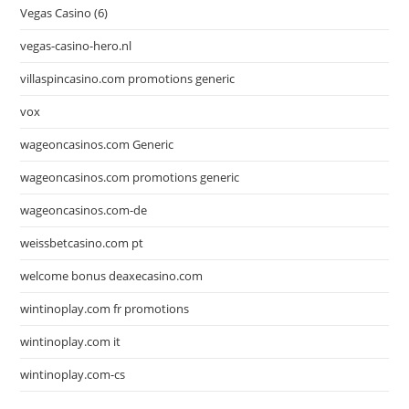
Vegas Casino (6)
vegas-casino-hero.nl
villaspincasino.com promotions generic
vox
wageoncasinos.com Generic
wageoncasinos.com promotions generic
wageoncasinos.com-de
weissbetcasino.com pt
welcome bonus deaxecasino.com
wintinoplay.com fr promotions
wintinoplay.com it
wintinoplay.com-cs