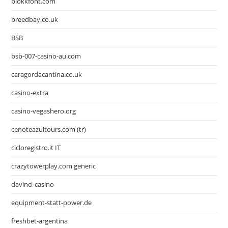
blokkfont.com
breedbay.co.uk
BSB
bsb-007-casino-au.com
caragordacantina.co.uk
casino-extra
casino-vegashero.org
cenoteazultours.com (tr)
cicloregistro.it IT
crazytowerplay.com generic
davinci-casino
equipment-statt-power.de
freshbet-argentina