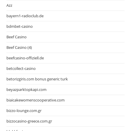
Azz
bayern1-radioclub.de
bdmbet-casino
Beef Casino
Beef Casino (4)
beefcasino-offiziell.de
betcollect-casino
betorizgiris.com bonus generic turk
beyazparktopkapi.com
biaicakewomenscooperative.com
bizzo-lounge.com.gr
bizzocasino-greece.com.gr