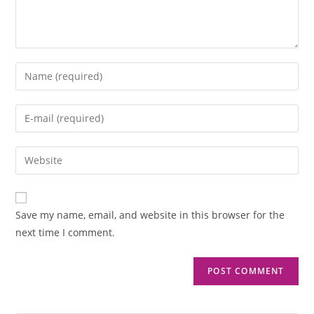
Save my name, email, and website in this browser for the
next time I comment.