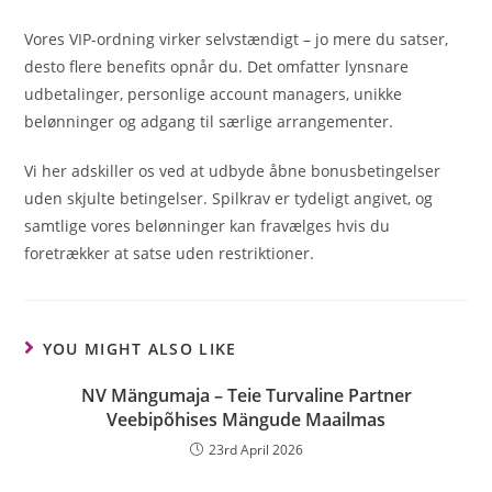
Vores VIP-ordning virker selvstændigt – jo mere du satser,
desto flere benefits opnår du. Det omfatter lynsnare
udbetalinger, personlige account managers, unikke
belønninger og adgang til særlige arrangementer.
Vi her adskiller os ved at udbyde åbne bonusbetingelser
uden skjulte betingelser. Spilkrav er tydeligt angivet, og
samtlige vores belønninger kan fravælges hvis du
foretrækker at satse uden restriktioner.
YOU MIGHT ALSO LIKE
NV Mängumaja – Teie Turvaline Partner
Veebipõhises Mängude Maailmas
23rd April 2026