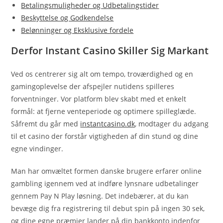
Betalingsmuligheder og Udbetalingstider
Beskyttelse og Godkendelse
Belønninger og Eksklusive fordele
Derfor Instant Casino Skiller Sig Markant
Ved os centrerer sig alt om tempo, troværdighed og en
gamingoplevelse der afspejler nutidens spilleres
forventninger. Vor platform blev skabt med et enkelt
formål: at fjerne venteperiode og optimere spilleglæde.
Såfremt du går med
instantcasino.dk
, modtager du adgang
til et casino der forstår vigtigheden af din stund og dine
egne vindinger.
Man har omvæltet formen danske brugere erfarer online
gambling igennem ved at indføre lynsnare udbetalinger
gennem Pay N Play løsning. Det indebærer, at du kan
bevæge dig fra registrering til debut spin på ingen 30 sek,
og dine egne præmier lander på din bankkonto indenfor