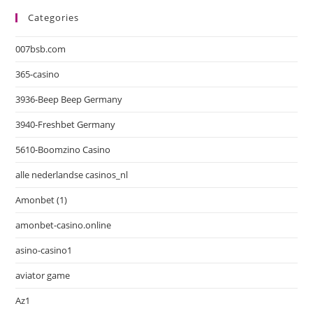
Categories
007bsb.com
365-casino
3936-Beep Beep Germany
3940-Freshbet Germany
5610-Boomzino Casino
alle nederlandse casinos_nl
Amonbet (1)
amonbet-casino.online
asino-casino1
aviator game
Az1