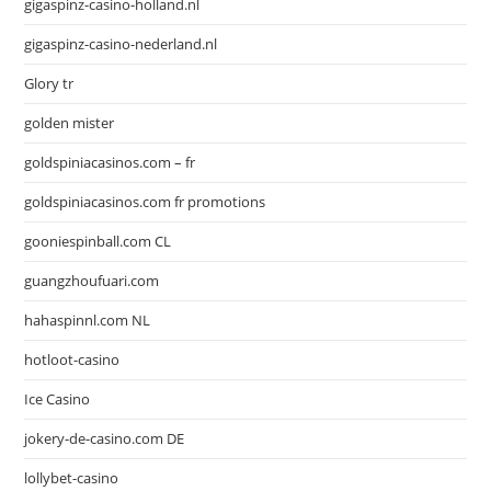
gigaspinz-casino-holland.nl
gigaspinz-casino-nederland.nl
Glory tr
golden mister
goldspiniacasinos.com – fr
goldspiniacasinos.com fr promotions
gooniespinball.com CL
guangzhoufuari.com
hahaspinnl.com NL
hotloot-casino
Ice Casino
jokery-de-casino.com DE
lollybet-casino