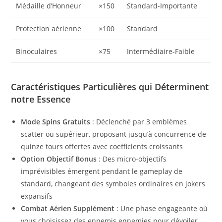
Médaille d’Honneur
×150
Standard-Importante
Protection aérienne
×100
Standard
Binoculaires
×75
Intermédiaire-Faible
Caractéristiques Particulières qui Déterminent
notre Essence
Mode Spins Gratuits
: Déclenché par 3 emblèmes
scatter ou supérieur, proposant jusqu’à concurrence de
quinze tours offertes avec coefficients croissants
Option Objectif Bonus
: Des micro-objectifs
imprévisibles émergent pendant le gameplay de
standard, changeant des symboles ordinaires en jokers
expansifs
Combat Aérien Supplément
: Une phase engageante où
vous choisissez des ennemis ennemies pour dévoiler