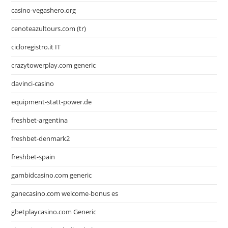
casino-vegashero.org
cenoteazultours.com (tr)
cicloregistro.it IT
crazytowerplay.com generic
davinci-casino
equipment-statt-power.de
freshbet-argentina
freshbet-denmark2
freshbet-spain
gambidcasino.com generic
ganecasino.com welcome-bonus es
gbetplaycasino.com Generic