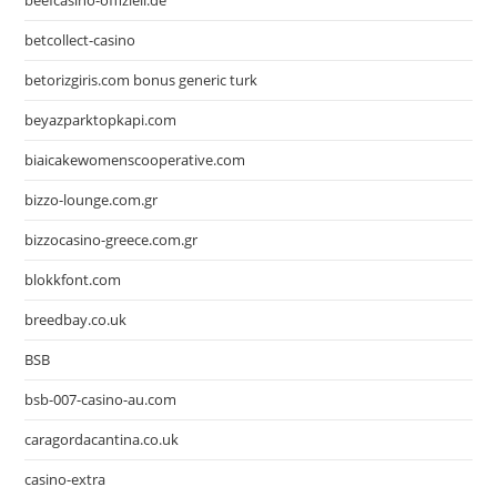
beefcasino-offiziell.de
betcollect-casino
betorizgiris.com bonus generic turk
beyazparktopkapi.com
biaicakewomenscooperative.com
bizzo-lounge.com.gr
bizzocasino-greece.com.gr
blokkfont.com
breedbay.co.uk
BSB
bsb-007-casino-au.com
caragordacantina.co.uk
casino-extra